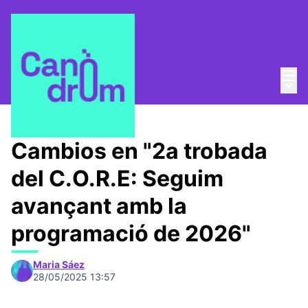
Menú
Entra
Menú 
C.O.R.E.
/
Encuentros
Cambios en "2a trobada
del C.O.R.E: Seguim
avançant amb la
programació de 2026"
Maria Sáez
28/05/2025 13:57