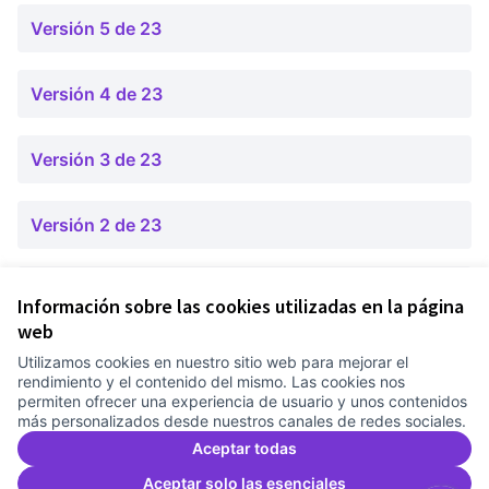
Versión 5 de 23
Versión 4 de 23
Versión 3 de 23
Versión 2 de 23
Versión 1 de 23
Información sobre las cookies utilizadas en la página
web
Utilizamos cookies en nuestro sitio web para mejorar el
Términos y condiciones de uso
rendimiento y el contenido del mismo. Las cookies nos
Configuración de cookies
permiten ofrecer una experiencia de usuario y unos contenidos
Comunitat Canòdrom en Facebook
(Link extern)
Comunitat Canòdrom en Instagram
(Link extern)
Comunitat Canòdrom en YouTube
(Link extern)
Castellano
más personalizados desde nuestros canales de redes sociales.
Triar la llengua
Elegir el idioma
Choose language
Aceptar todas
Aceptar solo las esenciales