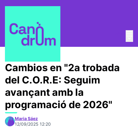
Menú
Entra
Menú 
C.O.R.E.
/
Encuentros
Cambios en "2a trobada
del C.O.R.E: Seguim
avançant amb la
programació de 2026"
Maria Sáez
12/09/2025 12:20