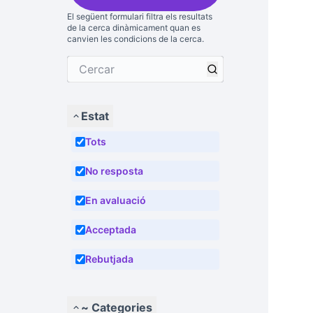
El següent formulari filtra els resultats
de la cerca dinàmicament quan es
canvien les condicions de la cerca.
Estat
Tots
No resposta
En avaluació
Acceptada
Rebutjada
~ Categories