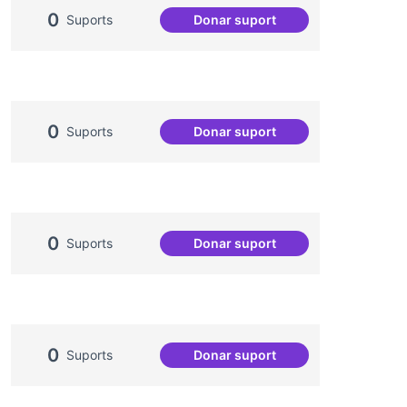
0
Suports
Donar suport
Salut Comunitària
0
Suports
Donar suport
Casal de Barri Congrés Indi
0
Suports
Donar suport
Artenea
0
Suports
Donar suport
Vilaveïna