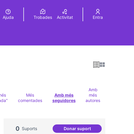
Ajuda
Trobades
Activitat
Entra
Elegir el idioma
Choose language
Amb
més
Més
Amb més
més
ada"
comentades
seguidores
autores
0
Suports
Donar suport
Tips for Choosing Audio Vis