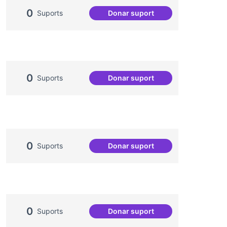
0
Suports
Donar suport
Podcast Radio Comunitària
0
Suports
Donar suport
Malestar emocional en la po
0
Suports
Donar suport
Treball en xarxa amb destina
0
Suports
Donar suport
Una única Festa Major