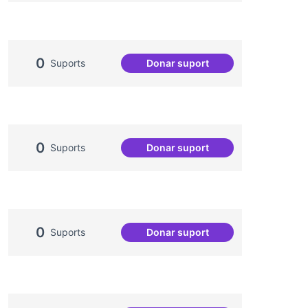
0
Suports
Donar suport
Projecte Radars
0
Suports
Donar suport
Comissió de Festes
0
Suports
Donar suport
Projecte Memòries del Can