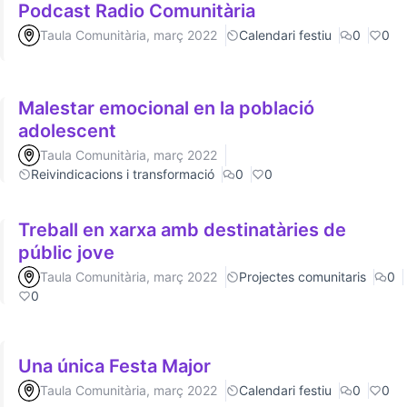
Podcast Radio Comunitària
Taula Comunitària, març 2022
Calendari festiu
0
0
Malestar emocional en la població
adolescent
Taula Comunitària, març 2022
Reivindicacions i transformació
0
0
Treball en xarxa amb destinatàries de
públic jove
Taula Comunitària, març 2022
Projectes comunitaris
0
0
Una única Festa Major
Taula Comunitària, març 2022
Calendari festiu
0
0