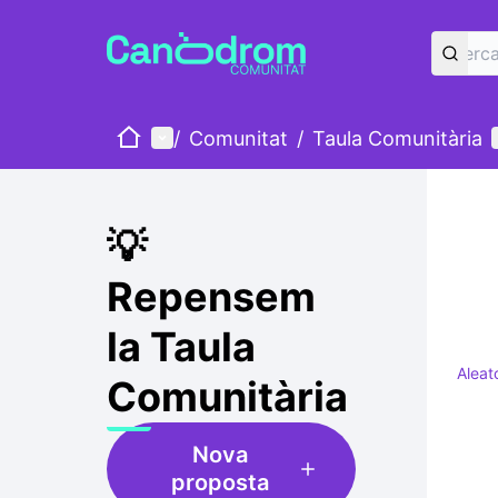
Inici
Menú principal
/
Comunitat
/
Taula Comunitària
💡
Repensem
la Taula
Aleat
Comunitària
Nova
proposta