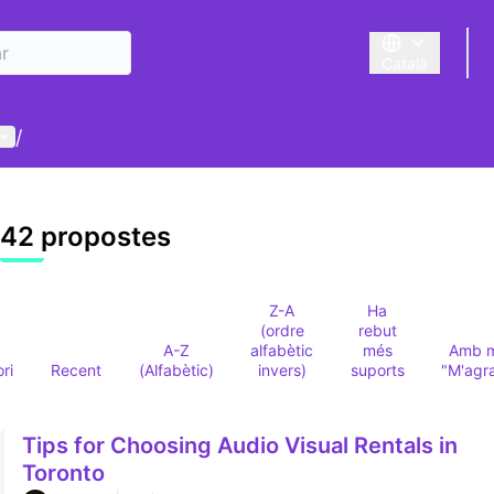
Català
Triar la llengua
Menú d'usuari
/
42 propostes
Z-A
Ha
(ordre
rebut
A-Z
alfabètic
més
Amb 
ori
Recent
(Alfabètic)
invers)
suports
"M'agr
Tips for Choosing Audio Visual Rentals in
Toronto