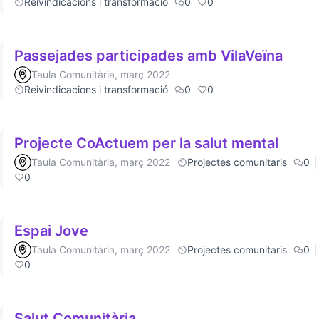
Reivindicacions i transformació
0
0
Passejades participades amb VilaVeïna
Taula Comunitària, març 2022
Reivindicacions i transformació
0
0
Projecte CoActuem per la salut mental
Taula Comunitària, març 2022
Projectes comunitaris
0
0
Espai Jove
Taula Comunitària, març 2022
Projectes comunitaris
0
0
Salut Comunitària