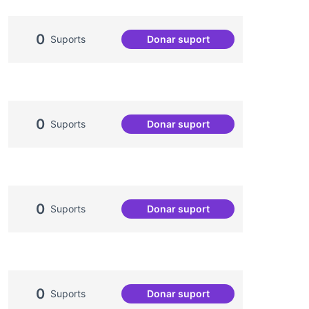
0
Suports
Donar suport
Soledat i aïllament
0
Suports
Donar suport
Emergència climàtica
0
Suports
Donar suport
Més processos participatius
0
Suports
Donar suport
Redefinició Casal de Barri