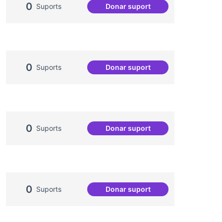
0
Suports
Donar suport
Processos comunitaris de s
0
Suports
Donar suport
Dinàmiques participatives pe
0
Suports
Donar suport
Escletxa digital i Xarxa Ober
0
Suports
Donar suport
Socialització de la gent gra