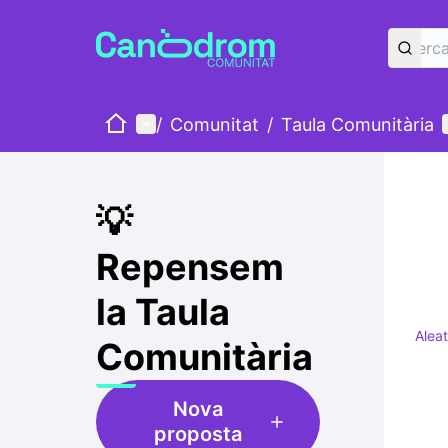
Inici
Menú principal
/
Comunitat
/
Taula Comunitària
💡
Repensem
la Taula
Aleat
Comunitària
Nova
proposta