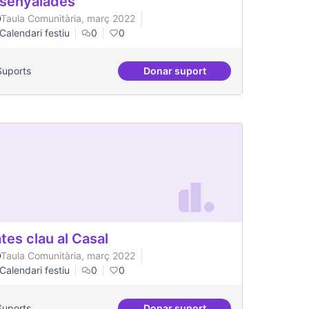
senyalades
Taula Comunitària, març 2022
Calendari festiu
0
0
Suports
Donar suport
es per a col·lectius
Dinàmiques participatives a
tes clau al Casal
Taula Comunitària, març 2022
Calendari festiu
0
0
Suports
Donar suport