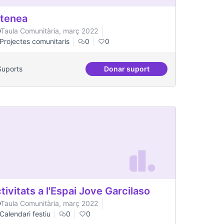
tenea
Taula Comunitària, març 2022
Projectes comunitaris
0
0
Suports
Donar suport
 Indians
Artenea
tivitats a l'Espai Jove Garcilaso
Taula Comunitària, març 2022
Calendari festiu
0
0