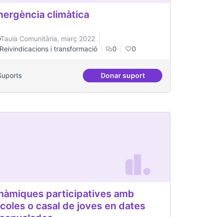
ergència climàtica
Taula Comunitària, març 2022
Reivindicacions i transformació
0
0
Suports
Donar suport
a Oberta de Barris
Emergència climàtica
nàmiques participatives amb
coles o casal de joves en dates