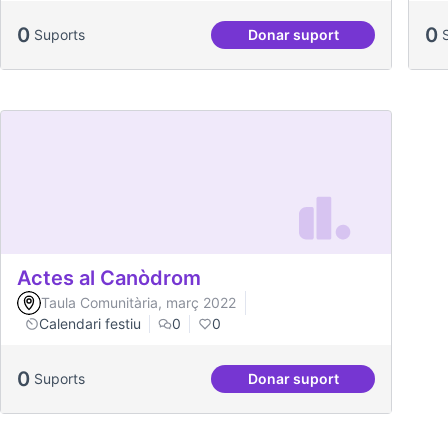
0
0
Suports
Donar suport
Aniversari de Can Clar
Actes al Canòdrom
Taula Comunitària, març 2022
Calendari festiu
0
0
0
Suports
Donar suport
Actes al Canòdrom