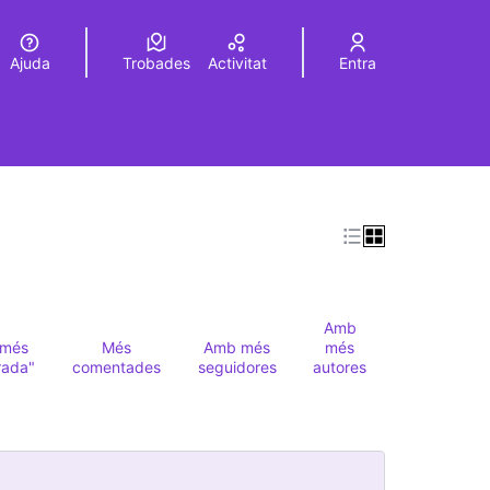
Ajuda
Trobades
Activitat
Entra
Elegir el idioma
Choose language
Amb
més
Més
Amb més
més
rada"
comentades
seguidores
autores