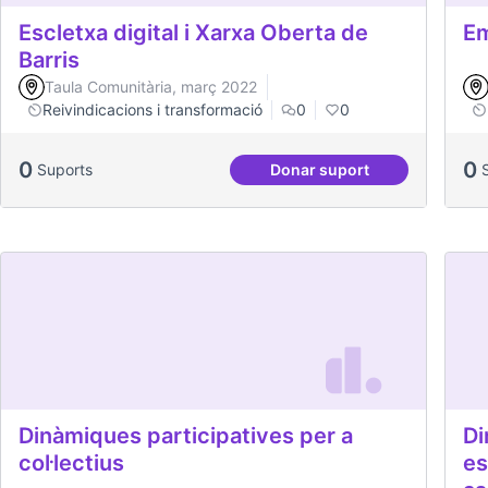
Escletxa digital i Xarxa Oberta de
Em
Barris
Taula Comunitària, març 2022
Reivindicacions i transformació
0
0
0
0
Suports
Donar suport
Escletxa digital i Xarx
Dinàmiques participatives per a
Di
col·lectius
es