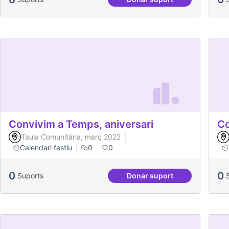
Dia Mundial de la salut
Convivim a Temps, aniversari
Co
Taula Comunitària, març 2022
Calendari festiu
0
0
0
0
Suports
Donar suport
Convivim a Temps, ani