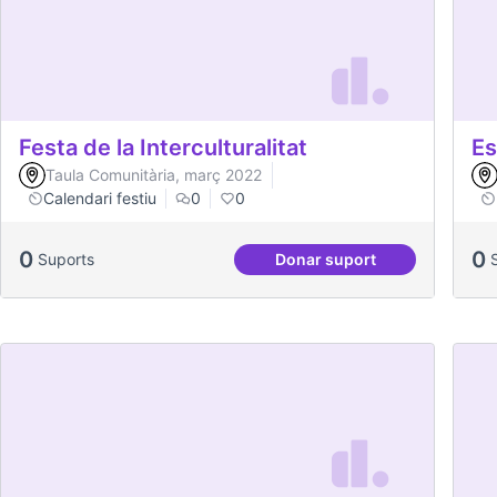
Festa de la Interculturalitat
Es
Taula Comunitària, març 2022
Calendari festiu
0
0
0
0
Suports
Donar suport
Festa de la Intercultural