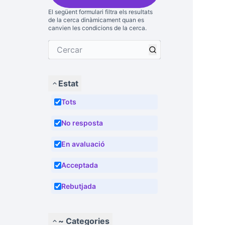
El següent formulari filtra els resultats
de la cerca dinàmicament quan es
canvien les condicions de la cerca.
Estat
Tots
No resposta
En avaluació
Acceptada
Rebutjada
~ Categories