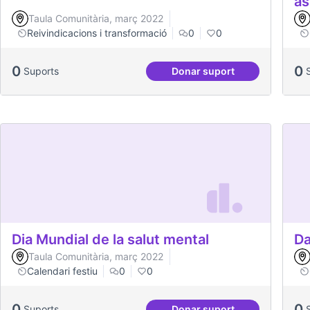
as
Taula Comunitària, març 2022
Reivindicacions i transformació
0
0
0
0
Suports
Donar suport
Dinàmiques participativ
Dia Mundial de la salut mental
Da
Taula Comunitària, març 2022
Calendari festiu
0
0
0
0
Suports
Donar suport