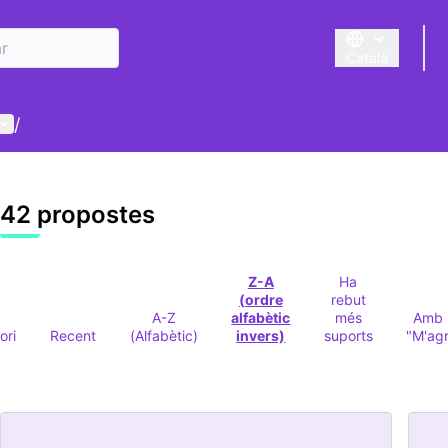
Català
Triar la llengua
Menú d'usuari
/
42 propostes
Z-A
Ha
(ordre
rebut
A-Z
alfabètic
més
Amb 
ori
Recent
(Alfabètic)
invers)
suports
"M'ag