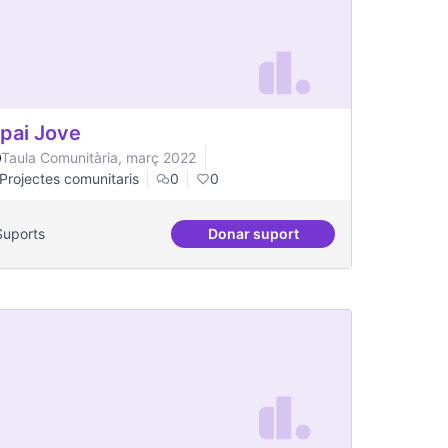
pai Jove
Taula Comunitària, març 2022
Projectes comunitaris
0
0
Suports
Donar suport
itat
Espai Jove