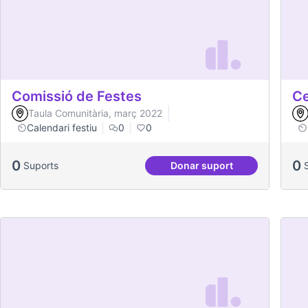
Comissió de Festes
Ce
Taula Comunitària, març 2022
Calendari festiu
0
0
0
0
Suports
Donar suport
Comissió de Festes