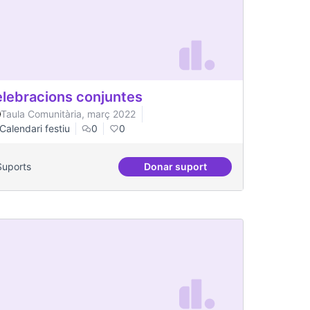
lebracions conjuntes
Taula Comunitària, març 2022
Calendari festiu
0
0
Suports
Donar suport
Celebracions conjuntes