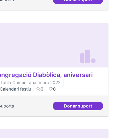
 mental
Dates clau al Casal
ngregació Diabòlica, aniversari
Taula Comunitària, març 2022
Calendari festiu
0
0
Suports
Donar suport
versari
Congregació Diabòlica, aniv