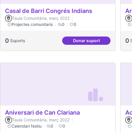
Casal de Barri Congrés Indians
Ar
Taula Comunitària, març 2022
Projectes comunitaris
0
0
0
0
Suports
Donar suport
Casal de Barri Congrés
Aniversari de Can Clariana
Ac
Taula Comunitària, març 2022
Calendari festiu
0
0