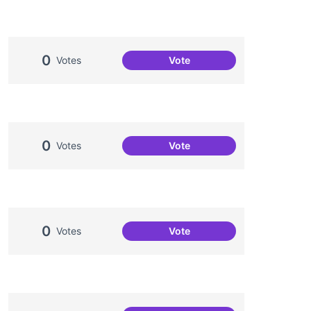
0
Votes
Vote
Projecte Xarxa Oberta de Ba
0
Votes
Vote
Més voluntariat
0
Votes
Vote
Festa de la Interculturalitat