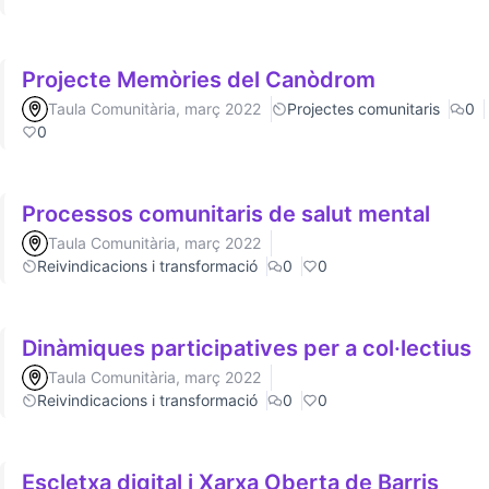
Projecte Memòries del Canòdrom
Taula Comunitària, març 2022
Projectes comunitaris
0
0
Processos comunitaris de salut mental
Taula Comunitària, març 2022
Reivindicacions i transformació
0
0
Dinàmiques participatives per a col·lectius
Taula Comunitària, març 2022
Reivindicacions i transformació
0
0
Escletxa digital i Xarxa Oberta de Barris