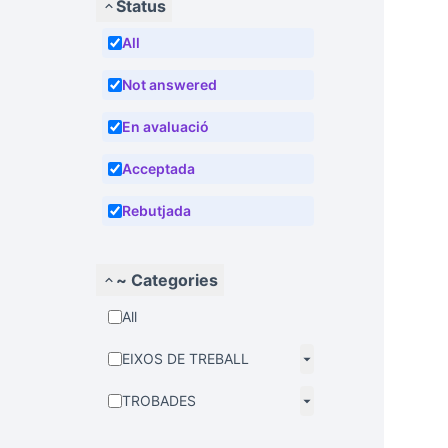
Status
All
Not answered
En avaluació
Acceptada
Rebutjada
~ Categories
All
EIXOS DE TREBALL
TROBADES