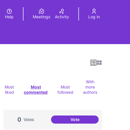
Help
Meetings
Activity
Log in
a
Elegir el idioma
Choose language
With
Most
Most
Most
more
liked
commented
followed
authors
0
Votes
Vote
Oci per a la gent jove