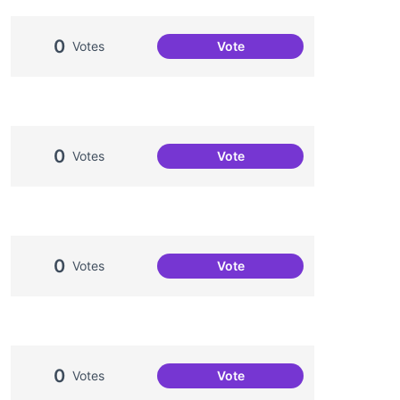
0
Votes
Vote
Una única Festa Major
0
Votes
Vote
Jornades de Salut Mental
0
Votes
Vote
Projecte Radars
0
Votes
Vote
Comissió de Festes