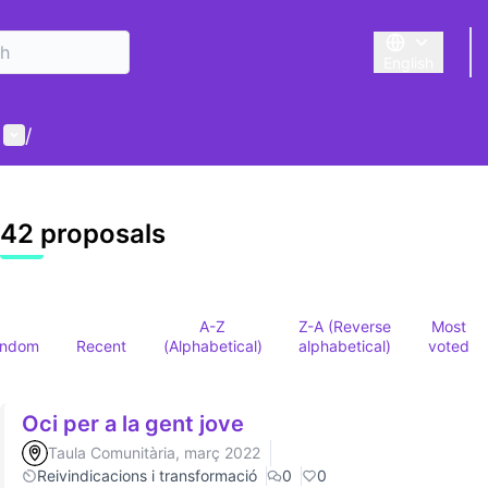
English
Triar la llengu
User menu
/
42 proposals
A-Z
Z-A (Reverse
Most
andom
Recent
(Alphabetical)
alphabetical)
voted
Oci per a la gent jove
Taula Comunitària, març 2022
Reivindicacions i transformació
0
0