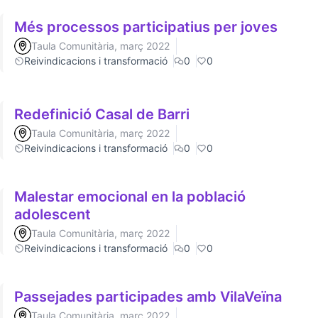
Més processos participatius per joves
Taula Comunitària, març 2022
Reivindicacions i transformació
0
0
Redefinició Casal de Barri
Taula Comunitària, març 2022
Reivindicacions i transformació
0
0
Malestar emocional en la població
adolescent
Taula Comunitària, març 2022
Reivindicacions i transformació
0
0
Passejades participades amb VilaVeïna
Taula Comunitària, març 2022