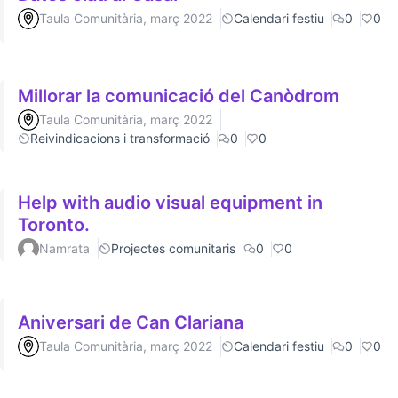
Taula Comunitària, març 2022
Calendari festiu
0
0
Millorar la comunicació del Canòdrom
Taula Comunitària, març 2022
Reivindicacions i transformació
0
0
Help with audio visual equipment in
Toronto.
Namrata
Projectes comunitaris
0
0
Aniversari de Can Clariana
Taula Comunitària, març 2022
Calendari festiu
0
0