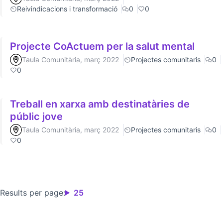
Reivindicacions i transformació
0
0
Projecte CoActuem per la salut mental
Taula Comunitària, març 2022
Projectes comunitaris
0
0
Treball en xarxa amb destinatàries de
públic jove
Taula Comunitària, març 2022
Projectes comunitaris
0
0
Results per page:
25