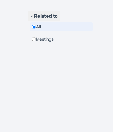
Related to
All
Meetings