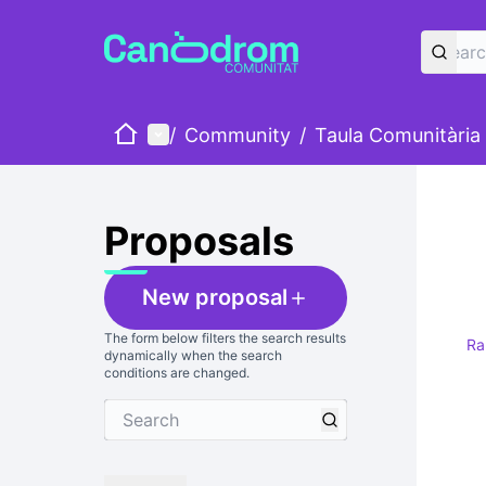
Home
Main menu
/
Community
/
Taula Comunitària
Proposals
New proposal
The form below filters the search results
R
dynamically when the search
conditions are changed.