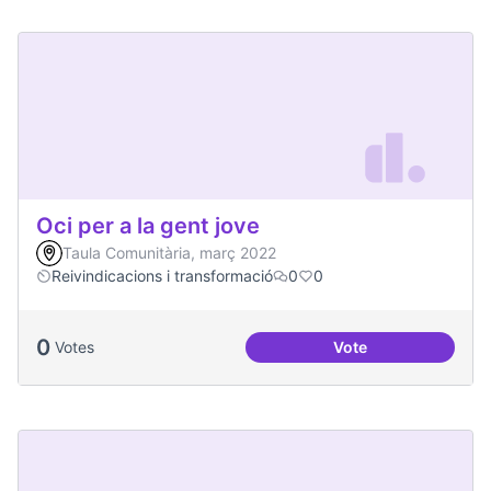
Oci per a la gent jove
Taula Comunitària, març 2022
Reivindicacions i transformació
0
0
0
Votes
Vote
Oci per a la gent jo