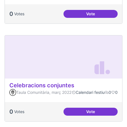
0
Votes
Vote
Convivim a Temps, 
Celebracions conjuntes
Taula Comunitària, març 2022
Calendari festiu
0
0
0
Votes
Vote
Celebracions conj