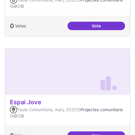
0
0
0
Votes
Vote
Projecte CoActuem 
Espai Jove
Taula Comunitària, març 2022
Projectes comunitaris
0
0