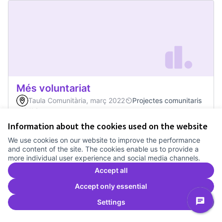
Més voluntariat
Taula Comunitària, març 2022
Projectes comunitaris
0
0
Information about the cookies used on the website
We use cookies on our website to improve the performance
0
Votes
Vote
Més voluntariat
and content of the site. The cookies enable us to provide a
more individual user experience and social media channels.
Accept all
Accept only essential
Settings