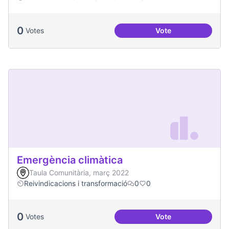
0
Votes
Vote
Soledat i aïllament
Emergència climàtica
Taula Comunitària, març 2022
Reivindicacions i transformació
0
0
0
Votes
Vote
Emergència climàt