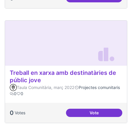
Malestar emocional
Treball en xarxa amb destinatàries de
públic jove
Taula Comunitària, març 2022
Projectes comunitaris
0
0
0
Votes
Vote
Treball en xarxa am