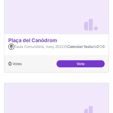
Plaça del Canòdrom
Taula Comunitària, març 2022
Calendari festiu
0
0
0
Votes
Vote
Plaça del Canòdro