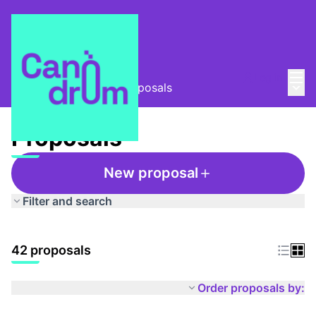
Mai
Log in
Main
Taula Comunitària
/
Proposals
Proposals
New proposal
Filter and search
42 proposals
Order proposals by: