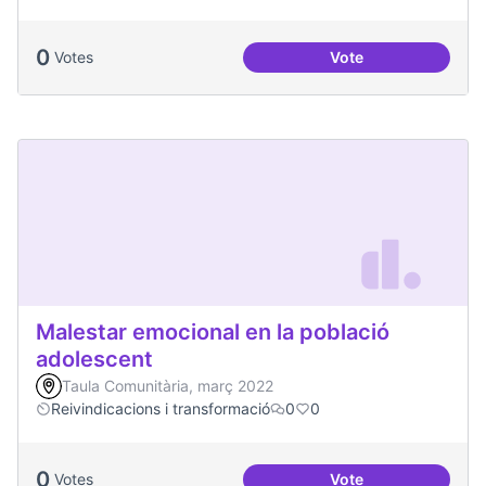
0
Votes
Vote
Podcast Radio Com
Malestar emocional en la població
adolescent
Taula Comunitària, març 2022
Reivindicacions i transformació
0
0
0
Votes
Vote