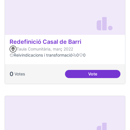
Redefinició Casal de Barri
Taula Comunitària, març 2022
Reivindicacions i transformació
0
0
0
Votes
Vote
Redefinició Casal d