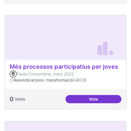
Més processos participatius per joves
Taula Comunitària, març 2022
Reivindicacions i transformació
0
0
0
Votes
Vote
Més processos part