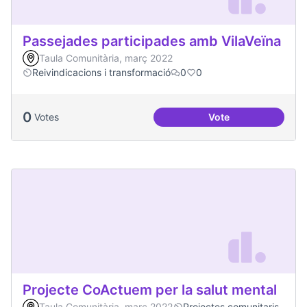
Passejades participades amb VilaVeïna
Taula Comunitària, març 2022
Reivindicacions i transformació
0
0
0
Votes
Vote
Passejades partici
Projecte CoActuem per la salut mental
Taula Comunitària, març 2022
Projectes comunitaris