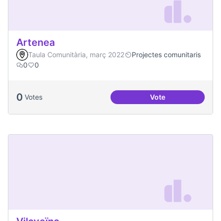
Artenea
Taula Comunitària, març 2022
Projectes comunitaris
0
0
0
Votes
Vote
Artenea