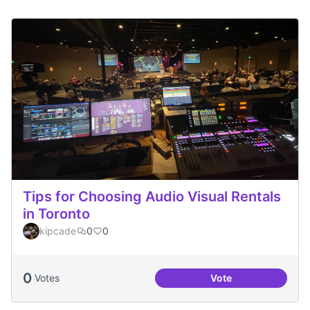
Tips for Choosing Audio Visual Rentals
in Toronto
kipcade
0
0
0
Votes
Vote
Tips for Choosing 