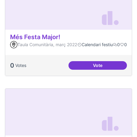
Més Festa Major!
Taula Comunitària, març 2022
Calendari festiu
0
0
0
Votes
Vote
Més Festa Major!