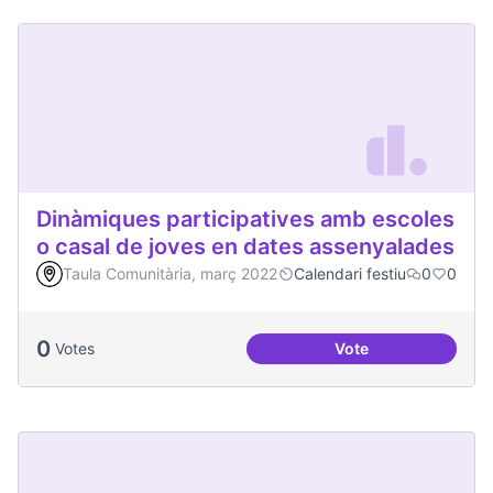
Dinàmiques participatives amb escoles
o casal de joves en dates assenyalades
Taula Comunitària, març 2022
Calendari festiu
0
0
0
Votes
Vote
Dinàmiques partici