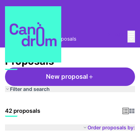
Mai
Log in
Main
Taula Comunitària
/
Proposals
Proposals
New proposal
Filter and search
42 proposals
Order proposals by: