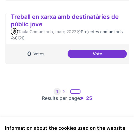
Treball en xarxa amb destinatàries de
públic jove
Taula Comunitària, març 2022
Projectes comunitaris
0
0
0
Votes
Vote
Treball en xarxa a
1
2
Results per page:
25
Information about the cookies used on the website
Terms of Service