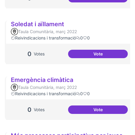
Socialització de l
Soledat i aïllament
Taula Comunitària, març 2022
Reivindicacions i transformació
0
0
0
Votes
Vote
Soledat i aïllamen
Emergència climàtica
Taula Comunitària, març 2022
Reivindicacions i transformació
0
0
0
Votes
Vote
Emergència climà