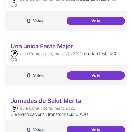
0
0
Votes
Vote
Aniversari de Can
Una única Festa Major
Taula Comunitària, març 2022
Calendari festiu
0
0
0
Votes
Vote
Una única Festa M
Jornades de Salut Mental
Taula Comunitària, març 2022
Reivindicacions i transformació
0
0
0
Votes
Vote