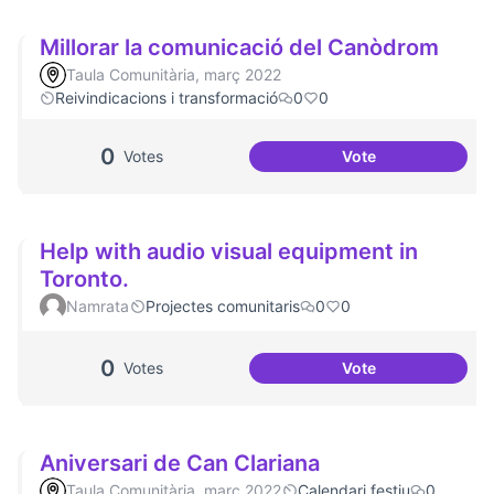
Millorar la comunicació del Canòdrom
Taula Comunitària, març 2022
Reivindicacions i transformació
0
0
0
Votes
Vote
Millorar la comun
Help with audio visual equipment in
Toronto.
Namrata
Projectes comunitaris
0
0
0
Votes
Vote
Help with audio v
Aniversari de Can Clariana
Taula Comunitària, març 2022
Calendari festiu
0