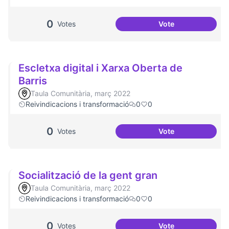
0
Votes
Vote
Dinàmiques partici
Escletxa digital i Xarxa Oberta de
Barris
Taula Comunitària, març 2022
Reivindicacions i transformació
0
0
0
Votes
Vote
Escletxa digital i 
Socialització de la gent gran
Taula Comunitària, març 2022
Reivindicacions i transformació
0
0
0
Votes
Vote