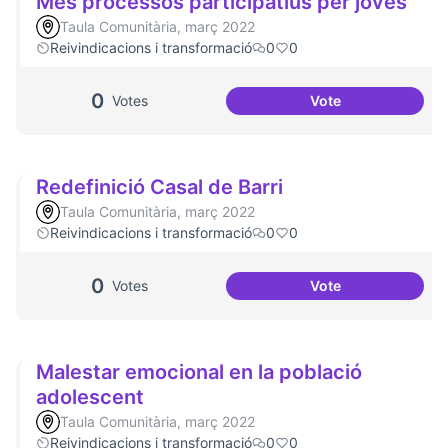
Més processos participatius per joves
Taula Comunitària, març 2022
Reivindicacions i transformació
0
0
0
Votes
Vote
Més processos par
Redefinició Casal de Barri
Taula Comunitària, març 2022
Reivindicacions i transformació
0
0
0
Votes
Vote
Redefinició Casal 
Malestar emocional en la població
adolescent
Taula Comunitària, març 2022
Reivindicacions i transformació
0
0