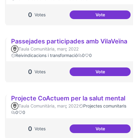
0
Votes
Vote
Malestar emociona
Passejades participades amb VilaVeïna
Taula Comunitària, març 2022
Reivindicacions i transformació
0
0
0
Votes
Vote
Passejades partic
Projecte CoActuem per la salut mental
Taula Comunitària, març 2022
Projectes comunitaris
0
0
0
Votes
Vote
Projecte CoActuem