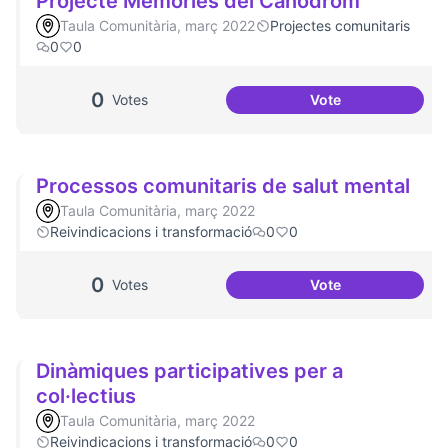
Projecte Memòries del Canòdrom
Taula Comunitària, març 2022
Projectes comunitaris
0
0
0
Votes
Vote
Projecte Memòrie
Processos comunitaris de salut mental
Taula Comunitària, març 2022
Reivindicacions i transformació
0
0
0
Votes
Vote
Processos comunit
Dinàmiques participatives per a
col·lectius
Taula Comunitària, març 2022
Reivindicacions i transformació
0
0