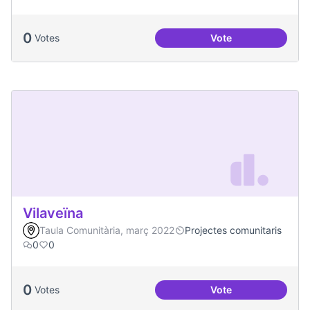
0
Votes
Vote
Actes al Canòdrom
Vilaveïna
Taula Comunitària, març 2022
Projectes comunitaris
0
0
0
Votes
Vote
Vilaveïna