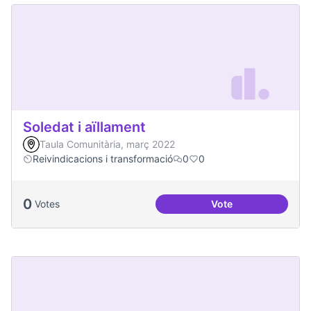
Soledat i aïllament
Taula Comunitària, març 2022
Reivindicacions i transformació
0
0
0
Votes
Vote
Soledat i aïllament