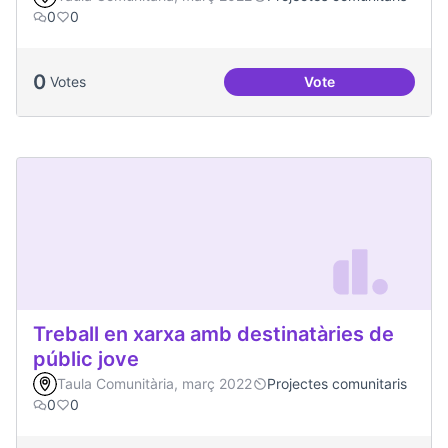
0
0
0
Votes
Vote
Espai Jove
Treball en xarxa amb destinatàries de
públic jove
Taula Comunitària, març 2022
Projectes comunitaris
0
0