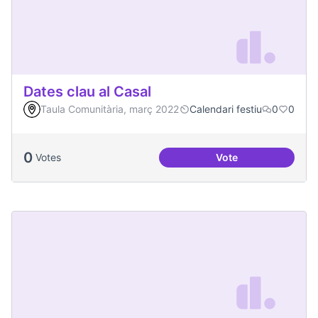
Dates clau al Casal
Taula Comunitària, març 2022
Calendari festiu
0
0
0
Votes
Vote
Dates clau al Casal