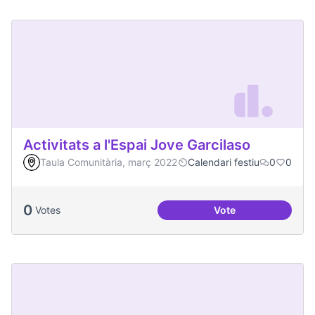
Activitats a l'Espai Jove Garcilaso
Taula Comunitària, març 2022
Calendari festiu
0
0
0
Votes
Vote
Activitats a l'Espa