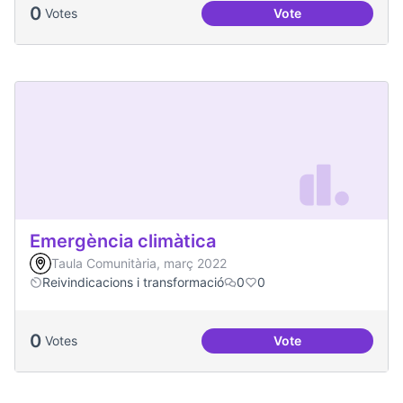
0
Votes
Vote
Més processos part
Emergència climàtica
Taula Comunitària, març 2022
Reivindicacions i transformació
0
0
0
Votes
Vote
Emergència climàt