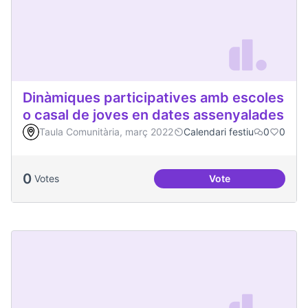
Dinàmiques participatives amb escoles
o casal de joves en dates assenyalades
Taula Comunitària, març 2022
Calendari festiu
0
0
0
Votes
Vote
Dinàmiques partici