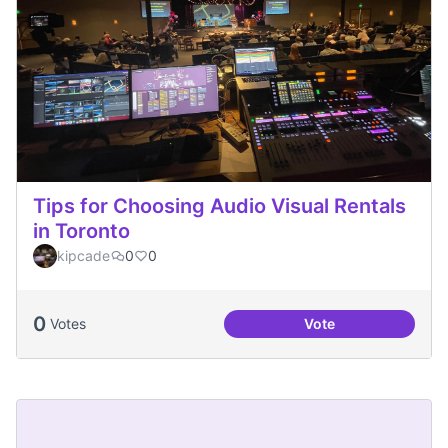
Tips for Choosing Audio Visual Rentals
in Toronto
kipcade
0
0
0
Votes
Vote
Tips for Choosing 