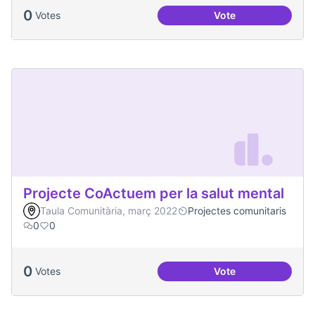
0
Votes
Vote
Treball en xarxa am
Projecte CoActuem per la salut mental
Taula Comunitària, març 2022
Projectes comunitaris
0
0
0
Votes
Vote
Projecte CoActuem 