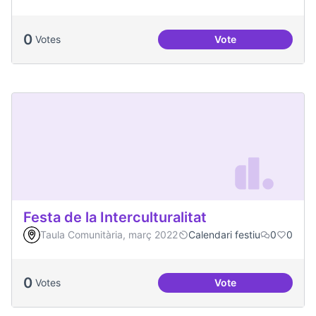
0
Votes
Vote
Celebracions conj
Festa de la Interculturalitat
Taula Comunitària, març 2022
Calendari festiu
0
0
0
Votes
Vote
Festa de la Intercul