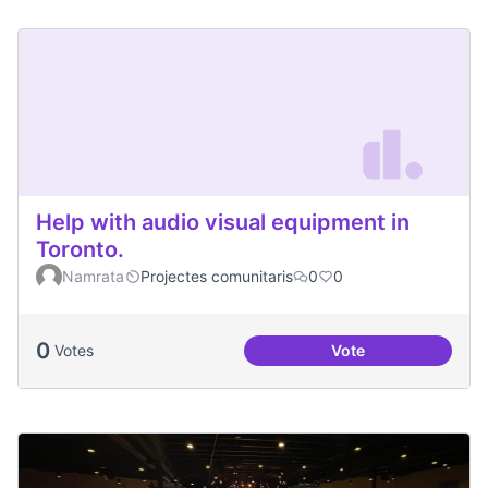
Help with audio visual equipment in
Toronto.
Namrata
Projectes comunitaris
0
0
0
Votes
Vote
Help with audio vi