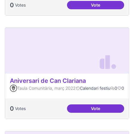
0
Votes
Vote
Més Festa Major!
Aniversari de Can Clariana
Taula Comunitària, març 2022
Calendari festiu
0
0
0
Votes
Vote
Aniversari de Can 