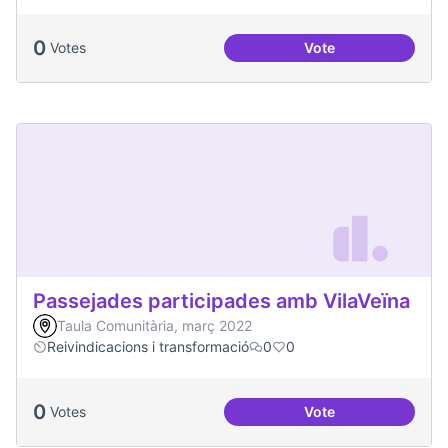
0
Votes
Vote
Més voluntariat
Passejades participades amb VilaVeïna
Taula Comunitària, març 2022
Reivindicacions i transformació
0
0
0
Votes
Vote
Passejades partici