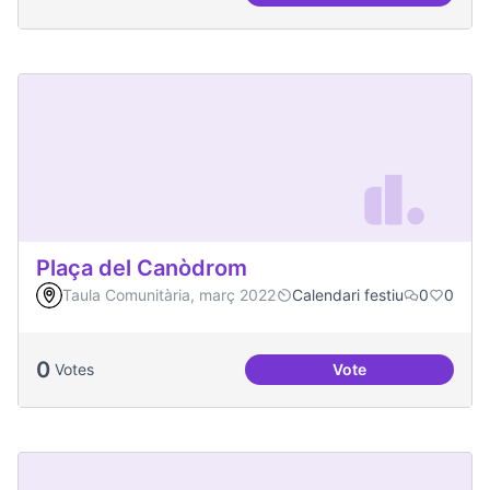
Plaça del Canòdrom
Taula Comunitària, març 2022
Calendari festiu
0
0
0
Votes
Vote
Plaça del Canòdro