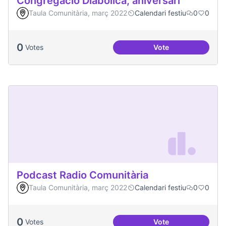
Congregació Diabòlica, aniversari
Taula Comunitària, març 2022
Calendari festiu
0
0
0
Votes
Vote
Congregació Diabòl
Podcast Radio Comunitària
Taula Comunitària, març 2022
Calendari festiu
0
0
0
Votes
Vote
Podcast Radio Com