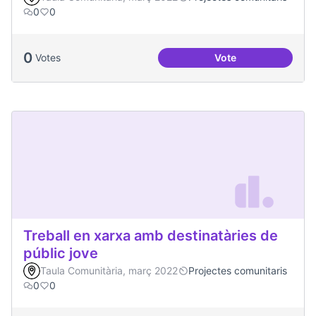
0
0
0
Votes
Vote
Espai Jove
Treball en xarxa amb destinatàries de
públic jove
Taula Comunitària, març 2022
Projectes comunitaris
0
0