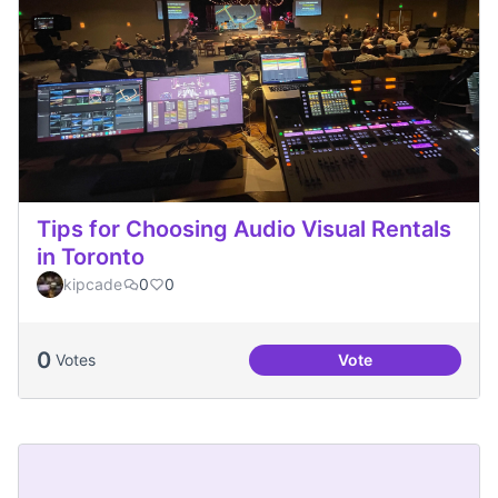
Tips for Choosing Audio Visual Rentals
in Toronto
kipcade
0
0
0
Votes
Vote
Tips for Choosing 