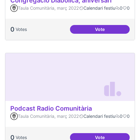
Congregació Diabòlica, aniversari
Taula Comunitària, març 2022
Calendari festiu
0
0
0
Votes
Vote
Congregació Diabòl
Podcast Radio Comunitària
Taula Comunitària, març 2022
Calendari festiu
0
0
0
Votes
Vote
Podcast Radio Com