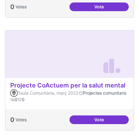
0
Votes
Vote
Treball en xarxa am
Projecte CoActuem per la salut mental
Taula Comunitària, març 2022
Projectes comunitaris
0
0
0
Votes
Vote
Projecte CoActuem 