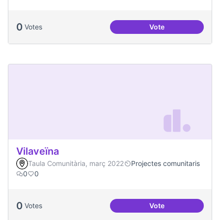
0
Votes
Vote
Actes al Canòdrom
Vilaveïna
Taula Comunitària, març 2022
Projectes comunitaris
0
0
0
Votes
Vote
Vilaveïna