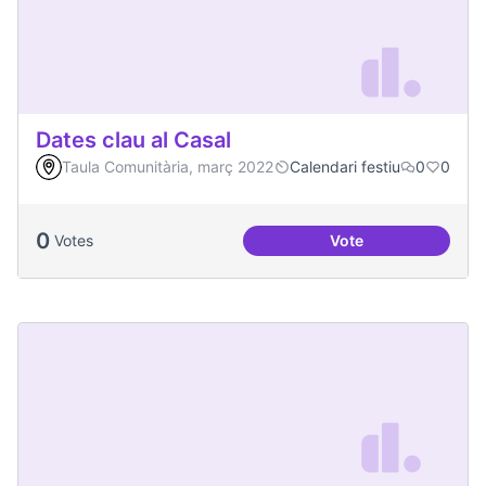
Dates clau al Casal
Taula Comunitària, març 2022
Calendari festiu
0
0
0
Votes
Vote
Dates clau al Casal