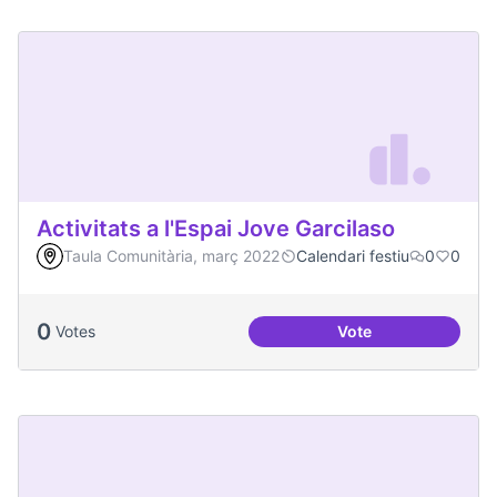
Activitats a l'Espai Jove Garcilaso
Taula Comunitària, març 2022
Calendari festiu
0
0
0
Votes
Vote
Activitats a l'Espa