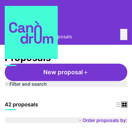
Mai
Log in
Main
Taula Comunitària
/
Proposals
Proposals
New proposal
Filter and search
42 proposals
Order proposals by: