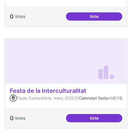
0
Votes
Vote
Celebracions conj
Festa de la Interculturalitat
Taula Comunitària, març 2022
Calendari festiu
0
0
0
Votes
Vote
Festa de la Intercul