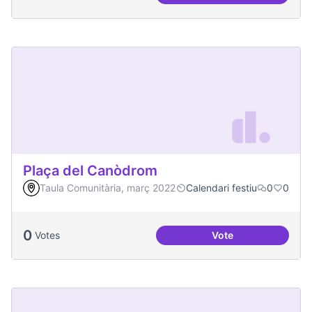
Plaça del Canòdrom
Taula Comunitària, març 2022
Calendari festiu
0
0
0
Votes
Vote
Plaça del Canòdro