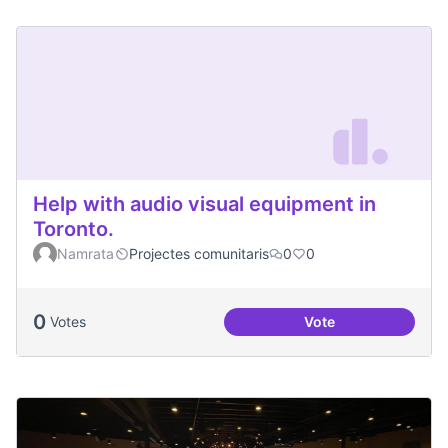
Help with audio visual equipment in
Toronto.
Namrata
Projectes comunitaris
0
0
0
Votes
Vote
Help with audio vi