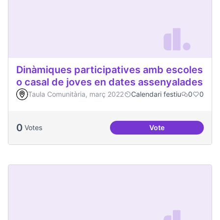
Dinàmiques participatives amb escoles
o casal de joves en dates assenyalades
Taula Comunitària, març 2022
Calendari festiu
0
0
0
Votes
Vote
Dinàmiques partici