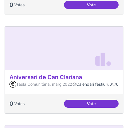
0
Votes
Vote
Més Festa Major!
Aniversari de Can Clariana
Taula Comunitària, març 2022
Calendari festiu
0
0
0
Votes
Vote
Aniversari de Can 