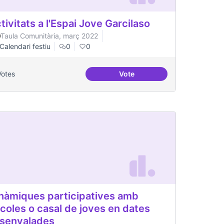
tivitats a l'Espai Jove Garcilaso
Taula Comunitària, març 2022
Calendari festiu
0
0
Votes
Vote
versari
Activitats a l'Espai Jove Garc
nàmiques participatives amb
coles o casal de joves en dates
senyalades