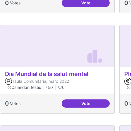
0
0
Votes
Vote
Vilaveïna
Dia Mundial de la salut mental
Pl
Taula Comunitària, març 2022
Calendari festiu
0
0
0
0
Votes
Vote
Dia Mundial de la salut