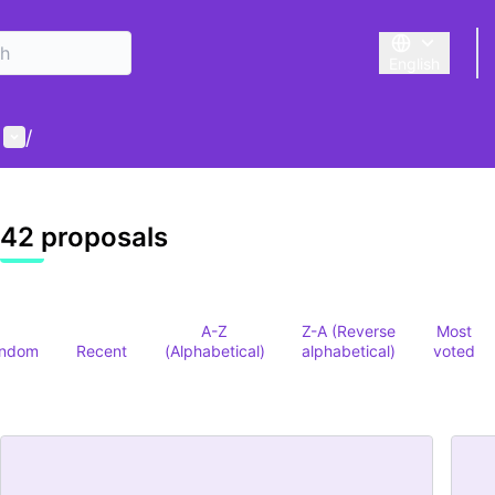
English
Triar la llengu
User menu
/
42 proposals
A-Z
Z-A (Reverse
Most
ndom
Recent
(Alphabetical)
alphabetical)
voted