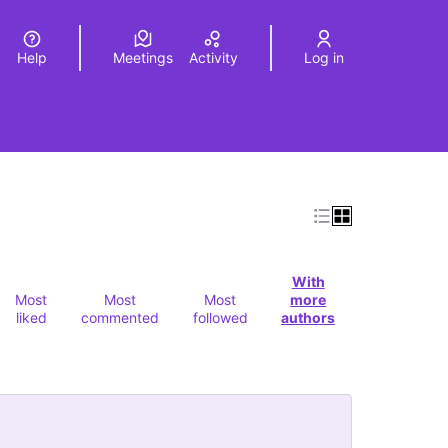
Help
Meetings
Activity
Log in
a
Elegir el idioma
Choose language
With
Most
Most
Most
more
liked
commented
followed
authors