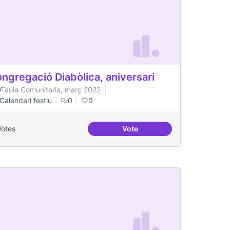
ngregació Diabòlica, aniversari
Taula Comunitària, març 2022
Calendari festiu
0
0
Votes
Vote
ària
Congregació Diabòlica, aniv