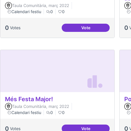
Taula Comunitària, març 2022
Calendari festiu
0
0
0
0
Votes
Vote
Celebracions conjunte
Més Festa Major!
Po
Taula Comunitària, març 2022
Calendari festiu
0
0
0
0
Votes
Vote
Més Festa Major!