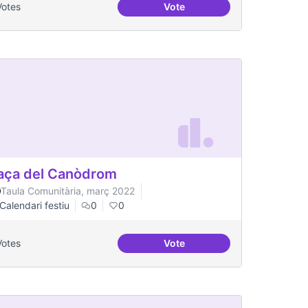
Votes
Vote
Actes al Canòdrom
aça del Canòdrom
Taula Comunitària, març 2022
Calendari festiu
0
0
Votes
Vote
 mental
Plaça del Canòdrom