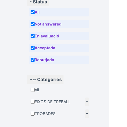
Status
All
Not answered
En avaluació
Acceptada
Rebutjada
~ Categories
All
EIXOS DE TREBALL
TROBADES