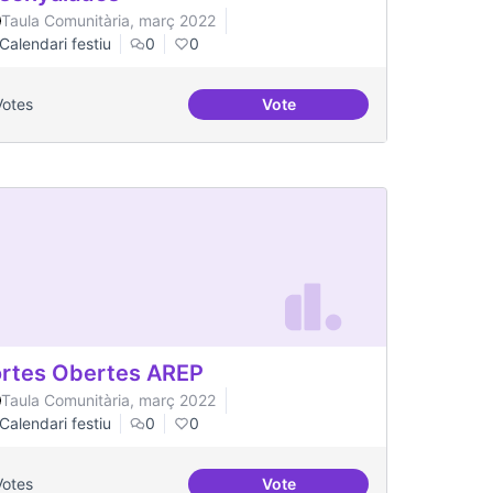
Taula Comunitària, març 2022
Calendari festiu
0
0
Votes
Vote
s
Dinàmiques participatives a
rtes Obertes AREP
Taula Comunitària, març 2022
Calendari festiu
0
0
Votes
Vote
Portes Obertes AREP