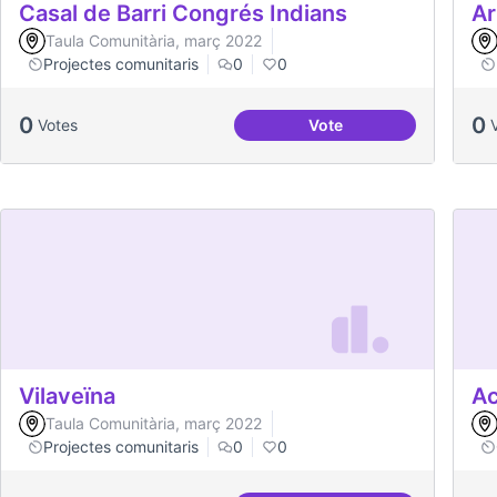
Casal de Barri Congrés Indians
Ar
Taula Comunitària, març 2022
Projectes comunitaris
0
0
0
0
Votes
Vote
Casal de Barri Congrés
Vilaveïna
Ac
Taula Comunitària, març 2022
Projectes comunitaris
0
0