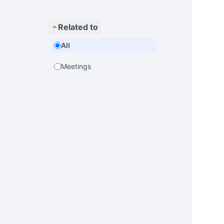
Related to
All
Meetings