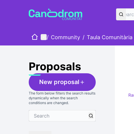
Home
Main menu
/
Community
/
Taula Comunitària
Proposals
New proposal
The form below filters the search results
Ra
dynamically when the search
conditions are changed.