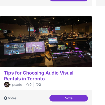
Tips for Choosing Audio Visual
Rentals in Toronto
kipcade
0
0
0
Votes
Vote
Tips for Choosing Audi