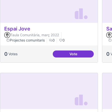
Espai Jove
Sa
Taula Comunitària, març 2022
Projectes comunitaris
0
0
0
0
Votes
Vote
Espai Jove