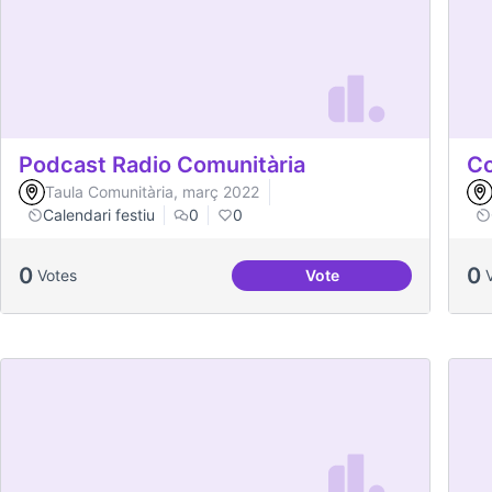
Podcast Radio Comunitària
Co
Taula Comunitària, març 2022
Calendari festiu
0
0
0
0
Votes
Vote
Podcast Radio Comunit