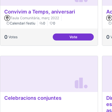
Convivim a Temps, aniversari
Ac
Taula Comunitària, març 2022
Calendari festiu
0
0
0
0
Votes
Vote
Convivim a Temps, ani
Celebracions conjuntes
Di
es
as