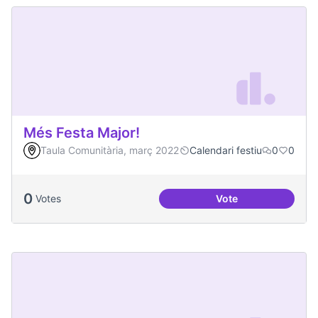
Més Festa Major!
Taula Comunitària, març 2022
Calendari festiu
0
0
0
Votes
Vote
Més Festa Major!