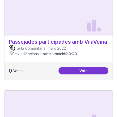
Passejades participades amb VilaVeïna
Taula Comunitària, març 2022
Reivindicacions i transformació
0
0
0
Votes
Vote
Passejades partici