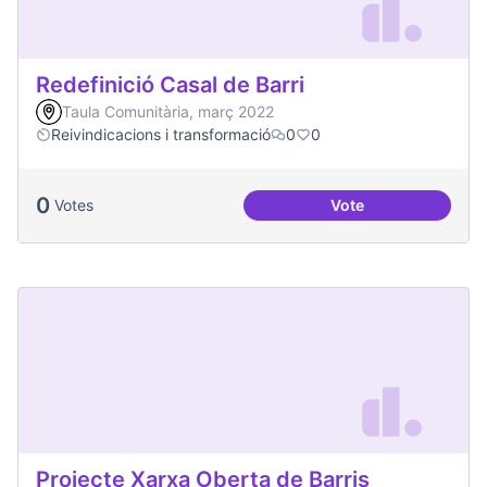
Redefinició Casal de Barri
Taula Comunitària, març 2022
Reivindicacions i transformació
0
0
0
Votes
Vote
Redefinició Casal d
Projecte Xarxa Oberta de Barris