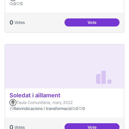
0
0
0
Votes
Vote
Treball en xarxa am
Soledat i aïllament
Taula Comunitària, març 2022
Reivindicacions i transformació
0
0
0
Votes
Vote