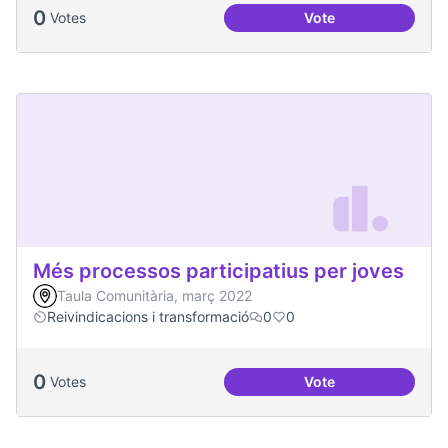
0
Votes
Vote
Més voluntariat
Més processos participatius per joves
Taula Comunitària, març 2022
Reivindicacions i transformació
0
0
0
Votes
Vote
Més processos part