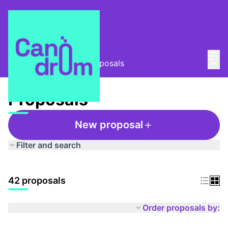
Mai
Log in
Main
Taula Comunitària
/
Proposals
Proposals
New proposal
Filter and search
42 proposals
Order proposals by: