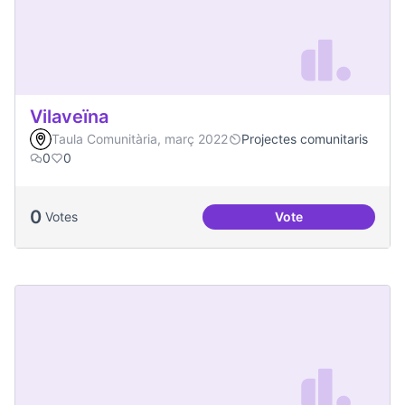
Vilaveïna
Taula Comunitària, març 2022
Projectes comunitaris
0
0
0
Votes
Vote
Vilaveïna