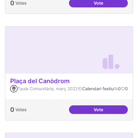
0
Votes
Vote
Podcast Radio Com
Plaça del Canòdrom
Taula Comunitària, març 2022
Calendari festiu
0
0
0
Votes
Vote
Plaça del Canòdro