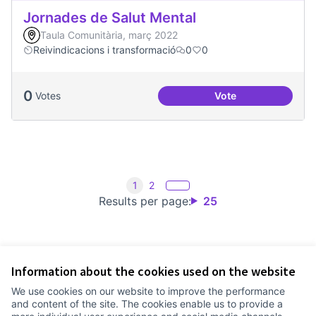
Jornades de Salut Mental
Taula Comunitària, març 2022
Reivindicacions i transformació
0
0
0
Votes
Vote
Jornades de Salut 
1
2
Results per page:
25
Information about the cookies used on the website
Terms of Service
We use cookies on our website to improve the performance
Cookie settings
and content of the site. The cookies enable us to provide a
Comunitat Canòdrom at Facebook
(External link)
Comunitat Canòdrom at Instagram
(External link)
Comunitat Canòdrom at YouTube
(External link)
English