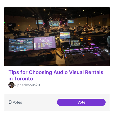
Tips for Choosing Audio Visual Rentals
in Toronto
kipcade
0
0
0
Votes
Vote
Tips for Choosing 