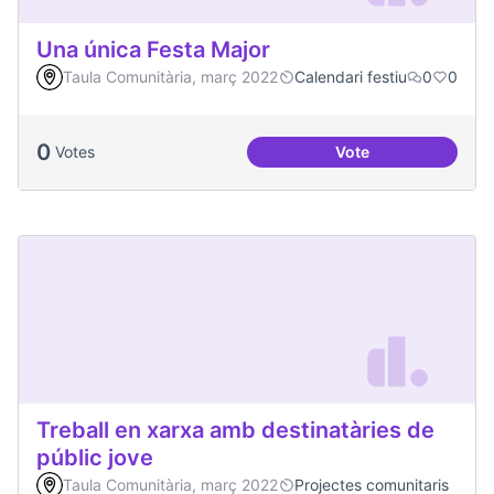
Una única Festa Major
Taula Comunitària, març 2022
Calendari festiu
0
0
0
Votes
Vote
Una única Festa Ma
Treball en xarxa amb destinatàries de
públic jove
Taula Comunitària, març 2022
Projectes comunitaris