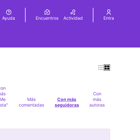
Ayuda
Encuentros
Actividad
Entra
legir el idioma
Choose language
Con
más
Con
"Me
Más
Con más
más
sta"
comentadas
seguidoras
autoras