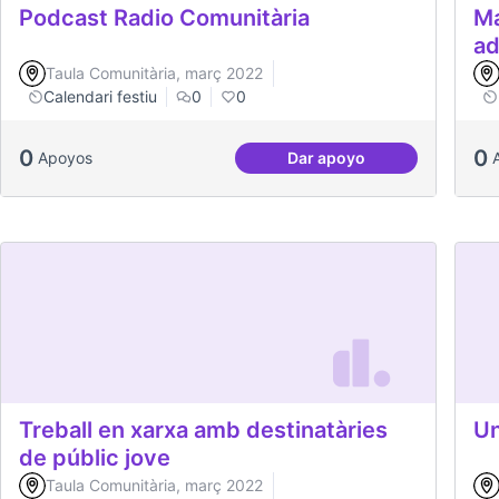
Podcast Radio Comunitària
Ma
ad
Taula Comunitària, març 2022
Calendari festiu
0
0
0
0
Apoyos
Dar apoyo
Podcast Radio Comunit
Treball en xarxa amb destinatàries
Un
de públic jove
Taula Comunitària, març 2022