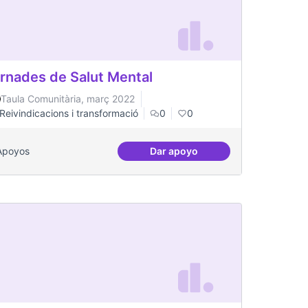
rnades de Salut Mental
Taula Comunitària, març 2022
Reivindicacions i transformació
0
0
Apoyos
Dar apoyo
 equipment in Toronto.
Jornades de Salut Mental