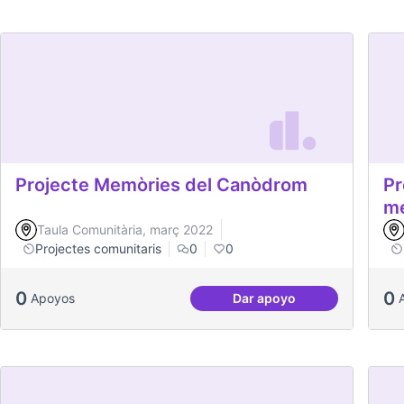
Projecte Memòries del Canòdrom
Pr
me
Taula Comunitària, març 2022
Projectes comunitaris
0
0
0
0
Apoyos
Dar apoyo
Projecte Memòries de