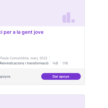
i per a la gent jove
Taula Comunitària, març 2022
Reivindicacions i transformació
0
0
Apoyos
Dar apoyo
o Visual Rentals in Toronto
Oci per a la gent jove