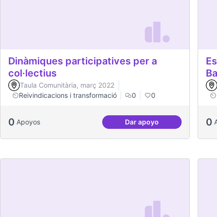
Dinàmiques participatives per a
Es
col·lectius
Ba
Taula Comunitària, març 2022
Reivindicacions i transformació
0
0
0
0
Apoyos
Dar apoyo
Dinàmiques participativ