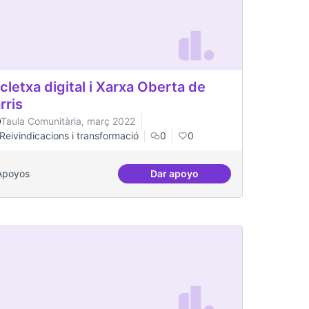
cletxa digital i Xarxa Oberta de
rris
Taula Comunitària, març 2022
Reivindicacions i transformació
0
0
Apoyos
Dar apoyo
es per a col·lectius
Escletxa digital i Xarxa Obert