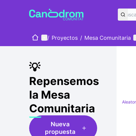
Inicio
Menú principal
M
/
Proyectos
/
Mesa Comunitaria
💡
Repensemos
la Mesa
Aleator
Comunitaria
Nueva
propuesta