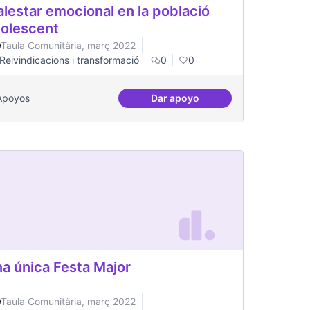
lestar emocional en la població
olescent
Taula Comunitària, març 2022
Reivindicacions i transformació
0
0
Apoyos
Dar apoyo
ària
Malestar emocional en la po
a única Festa Major
Taula Comunitària, març 2022