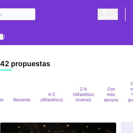
Castellano
Triar la llengua
E
enú de usuario
/
42 propuestas
Z-A
Con
A-Z
(Alfabético
más
io
Reciente
(Alfabético)
inverso)
apoyos
gu