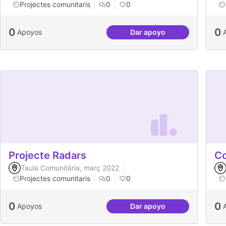
Projectes comunitaris
0
0
0
0
Apoyos
Dar apoyo
Treball en xarxa amb de
Projecte Radars
Co
Taula Comunitària, març 2022
Projectes comunitaris
0
0
0
0
Apoyos
Dar apoyo
Projecte Radars