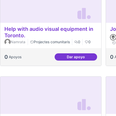
Help with audio visual equipment in
Jo
Toronto.
Namrata
Projectes comunitaris
0
0
0
0
Apoyos
Dar apoyo
Help with audio visual