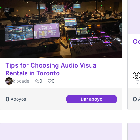
Oc
Tips for Choosing Audio Visual
Rentals in Toronto
kipcade
0
0
0
0
Apoyos
Dar apoyo
Tips for Choosing Audi