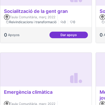
Socialització de la gent gran
So
Taula Comunitària, març 2022
Reivindicacions i transformació
0
0
0
0
Apoyos
Dar apoyo
Socialització de la gen
Emergència climàtica
Mé
jo
Taula Comunitària, març 2022