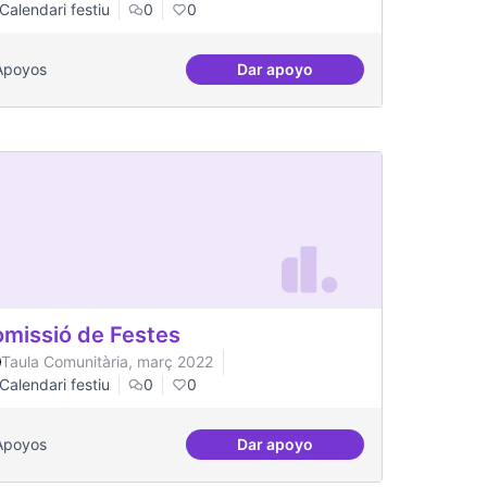
Calendari festiu
0
0
Apoyos
Dar apoyo
stinatàries de públic jove
Una única Festa Major
missió de Festes
Taula Comunitària, març 2022
Calendari festiu
0
0
Apoyos
Dar apoyo
Comissió de Festes