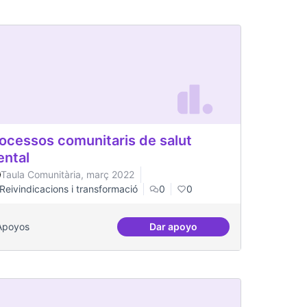
ocessos comunitaris de salut
ntal
Taula Comunitària, març 2022
Reivindicacions i transformació
0
0
Apoyos
Dar apoyo
l Canòdrom
Processos comunitaris de sa