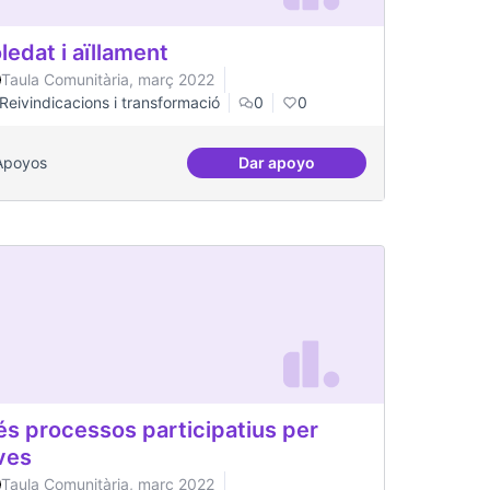
ledat i aïllament
Taula Comunitària, març 2022
Reivindicacions i transformació
0
0
Apoyos
Dar apoyo
t gran
Soledat i aïllament
s processos participatius per
ves
Taula Comunitària, març 2022