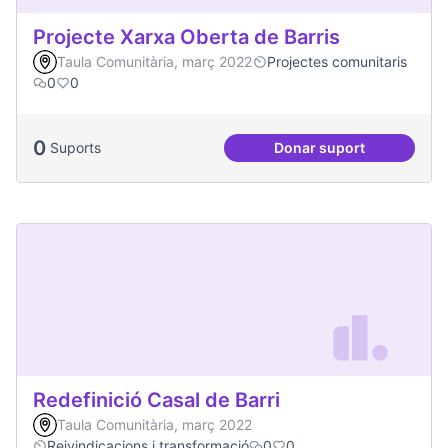
Projecte Xarxa Oberta de Barris
Taula Comunitària, març 2022
Projectes comunitaris
0
0
0
Suports
Donar suport
Projecte Xarxa Obe
Redefinició Casal de Barri
Taula Comunitària, març 2022
Reivindicacions i transformació
0
0