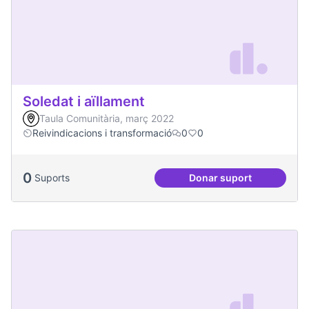
Soledat i aïllament
Taula Comunitària, març 2022
Reivindicacions i transformació
0
0
0
Suports
Donar suport
Soledat i aïllament