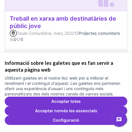
Treball en xarxa amb destinatàries de
públic jove
Taula Comunitària, març 2022
Projectes comunitaris
0
0
0
Suports
Donar suport
Treball en xarxa am
Informació sobre les galetes que es fan servir a
aquesta pàgina web
Utilitzem galetes en el nostre lloc web per a millorar el
rendiment i el contingut d'aquest. Les galetes ens permeten
oferir una experiència d'usuari i uns continguts més
personalitzats des dels nostres canals de xarxes socials.
Acceptar totes
Acceptar només les essencials
Configuració