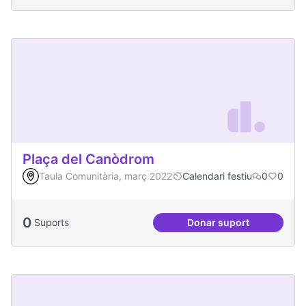
Plaça del Canòdrom
Taula Comunitària, març 2022
Calendari festiu
0
0
0
Suports
Donar suport
Plaça del Canòdro