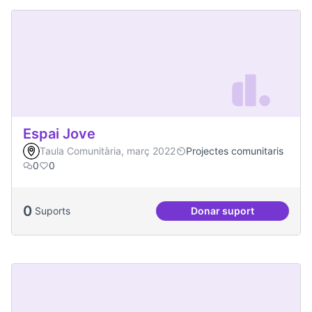
Espai Jove
Taula Comunitària, març 2022
Projectes comunitaris
0
0
0
Suports
Donar suport
Espai Jove