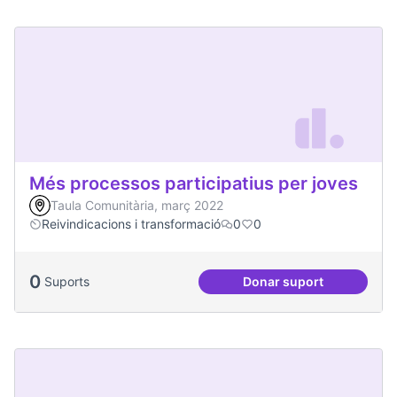
Més processos participatius per joves
Taula Comunitària, març 2022
Reivindicacions i transformació
0
0
0
Suports
Donar suport
Més processos part