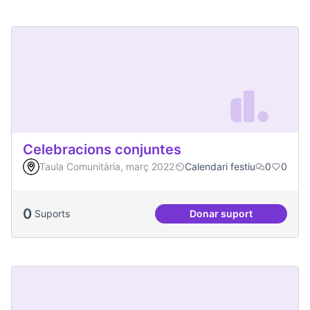
Celebracions conjuntes
Taula Comunitària, març 2022
Calendari festiu
0
0
0
Suports
Donar suport
Celebracions conj