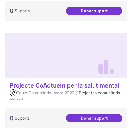
0
Suports
Donar suport
Processos comunita
Projecte CoActuem per la salut mental
Taula Comunitària, març 2022
Projectes comunitaris
0
0
0
Suports
Donar suport
Projecte CoActuem 