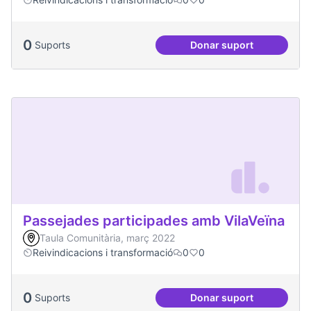
0
Suports
Donar suport
Oci per a la gent jo
Passejades participades amb VilaVeïna
Taula Comunitària, març 2022
Reivindicacions i transformació
0
0
0
Suports
Donar suport
Passejades partici