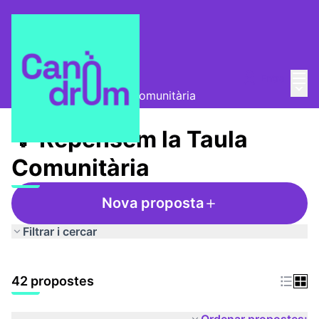
Menú
Entra
Taula Comunitària
/
Menú 
💡 Repensem la Taula Comunitària
💡 Repensem la Taula
Comunitària
Nova proposta
Filtrar i cercar
42 propostes