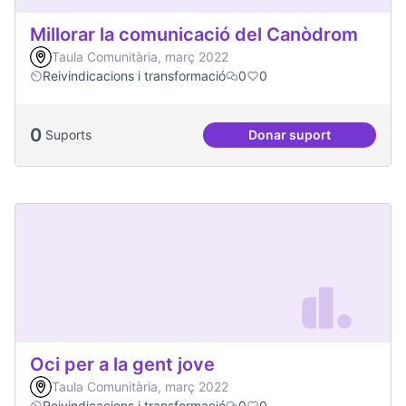
Millorar la comunicació del Canòdrom
Taula Comunitària, març 2022
Reivindicacions i transformació
0
0
0
Suports
Donar suport
Millorar la comun
Oci per a la gent jove
Taula Comunitària, març 2022
Reivindicacions i transformació
0
0