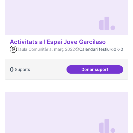
Activitats a l'Espai Jove Garcilaso
Taula Comunitària, març 2022
Calendari festiu
0
0
0
Suports
Donar suport
Activitats a l'Espa