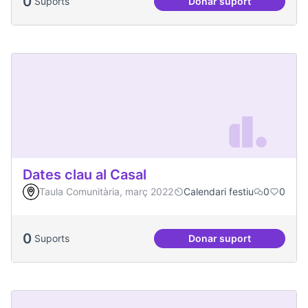
0
Suports
Donar suport
Convivim a Temps, 
Dates clau al Casal
Taula Comunitària, març 2022
Calendari festiu
0
0
0
Suports
Donar suport
Dates clau al Casal