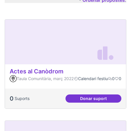
Ordenar propostes:
Actes al Canòdrom
Taula Comunitària, març 2022
Calendari festiu
0
0
0
Suports
Donar suport
Actes al Canòdrom