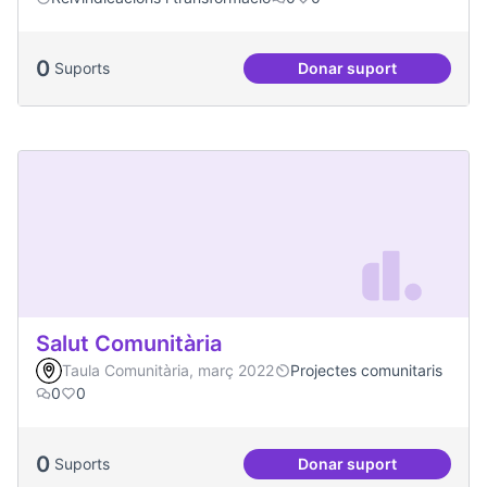
0
Suports
Donar suport
Redefinició Casal d
Salut Comunitària
Taula Comunitària, març 2022
Projectes comunitaris
0
0
0
Suports
Donar suport
Salut Comunitària