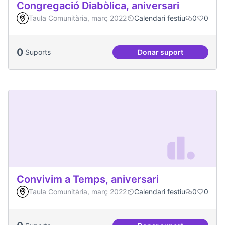
Congregació Diabòlica, aniversari
Taula Comunitària, març 2022
Calendari festiu
0
0
0
Suports
Donar suport
Congregació Diabòl
Convivim a Temps, aniversari
Taula Comunitària, març 2022
Calendari festiu
0
0