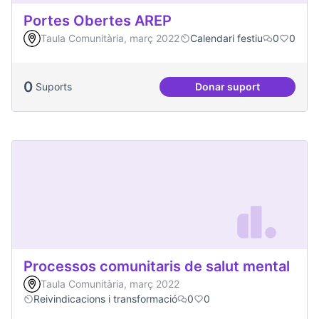
Portes Obertes AREP
Taula Comunitària, març 2022
Calendari festiu
0
0
0
Suports
Donar suport
Portes Obertes AR
Processos comunitaris de salut mental
Taula Comunitària, març 2022
Reivindicacions i transformació
0
0