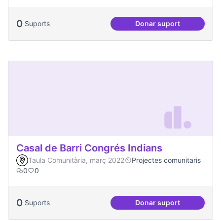
0
Suports
Donar suport
Artenea
Casal de Barri Congrés Indians
Taula Comunitària, març 2022
Projectes comunitaris
0
0
0
Suports
Donar suport
Casal de Barri Con