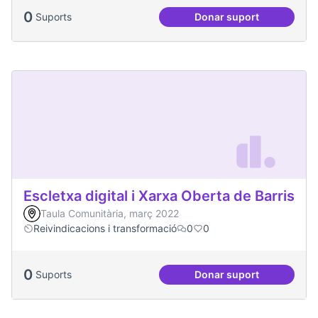
0
Suports
Donar suport
Emergència climàt
Escletxa digital i Xarxa Oberta de Barris
Taula Comunitària, març 2022
Reivindicacions i transformació
0
0
0
Suports
Donar suport
Escletxa digital i 