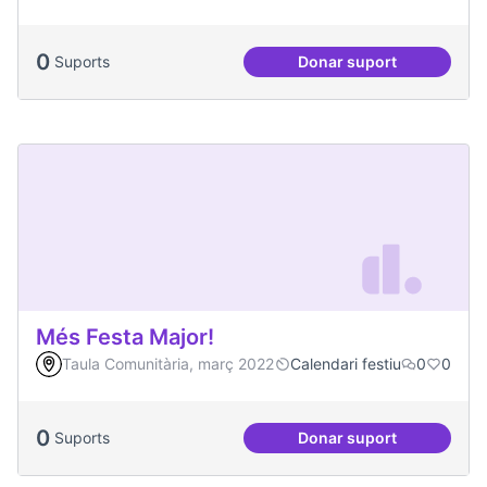
0
Suports
Donar suport
Malestar emocional
Més Festa Major!
Taula Comunitària, març 2022
Calendari festiu
0
0
0
Suports
Donar suport
Més Festa Major!