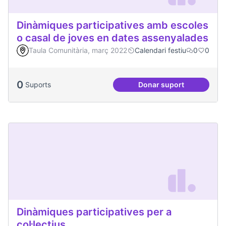
Dinàmiques participatives amb escoles
o casal de joves en dates assenyalades
Taula Comunitària, març 2022
Calendari festiu
0
0
0
Suports
Donar suport
Dinàmiques partici
Dinàmiques participatives per a
col·lectius