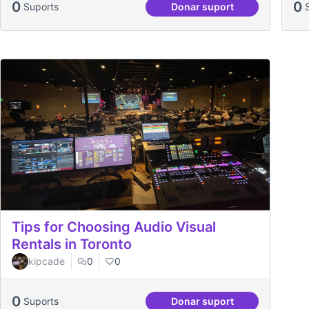
0
0
Suports
Donar suport
Més Festa Major!
Tips for Choosing Audio Visual
Rentals in Toronto
kipcade
0
0
0
Suports
Donar suport
Tips for Choosing Audi