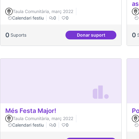
as
Taula Comunitària, març 2022
Calendari festiu
0
0
0
0
Suports
Donar suport
Celebracions conjunte
Més Festa Major!
Po
Taula Comunitària, març 2022
Calendari festiu
0
0