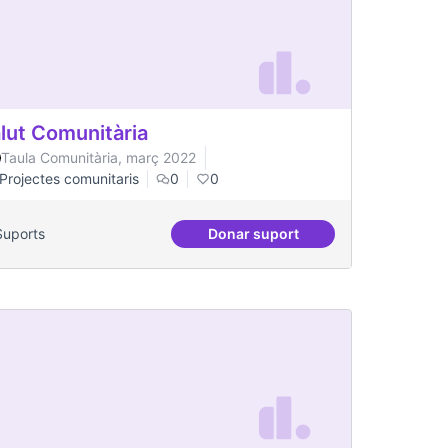
lut Comunitària
Taula Comunitària, març 2022
Projectes comunitaris
0
0
Suports
Donar suport
Salut Comunitària