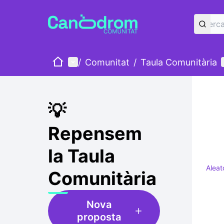
Inici
Menú principal
/
Comunitat
/
Taula Comunitària
💡
Repensem
la Taula
Aleat
Comunitària
Nova
proposta