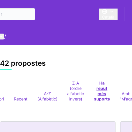
Català
Triar la llengua
Menú d'usuari
/
42 propostes
Z-A
Ha
(ordre
rebut
A-Z
alfabètic
més
Amb 
ori
Recent
(Alfabètic)
invers)
suports
"M'ag