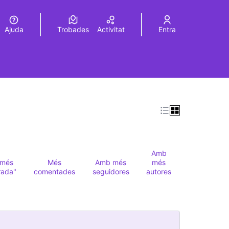
Ajuda
Trobades
Activitat
Entra
Elegir el idioma
Choose language
Amb
més
Més
Amb més
més
rada"
comentades
seguidores
autores