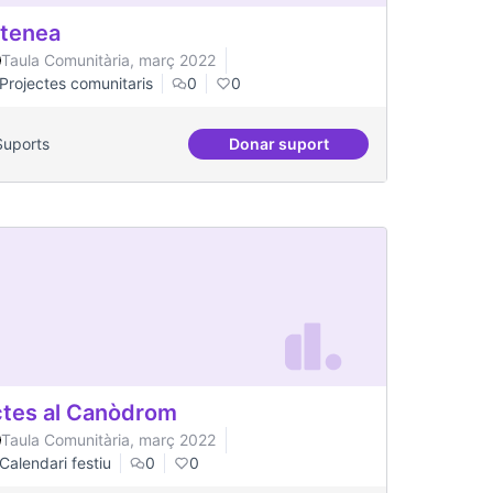
tenea
Taula Comunitària, març 2022
Projectes comunitaris
0
0
Suports
Donar suport
 Indians
Artenea
tes al Canòdrom
Taula Comunitària, març 2022
Calendari festiu
0
0