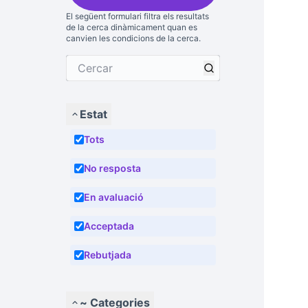
El següent formulari filtra els resultats
de la cerca dinàmicament quan es
canvien les condicions de la cerca.
Estat
Tots
No resposta
En avaluació
Acceptada
Rebutjada
~ Categories