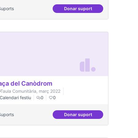
Suports
Donar suport
Actes al Canòdrom
aça del Canòdrom
Taula Comunitària, març 2022
Calendari festiu
0
0
Suports
Donar suport
 mental
Plaça del Canòdrom