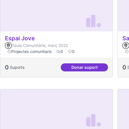
Espai Jove
Sa
Taula Comunitària, març 2022
Projectes comunitaris
0
0
0
0
Suports
Donar suport
Espai Jove