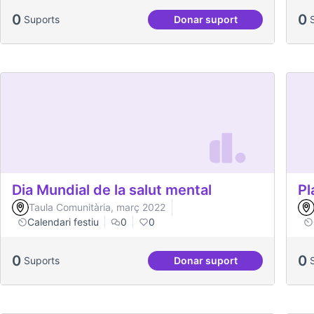
0
0
Suports
Donar suport
Vilaveïna
Dia Mundial de la salut mental
Pl
Taula Comunitària, març 2022
Calendari festiu
0
0
0
0
Suports
Donar suport
Dia Mundial de la salut