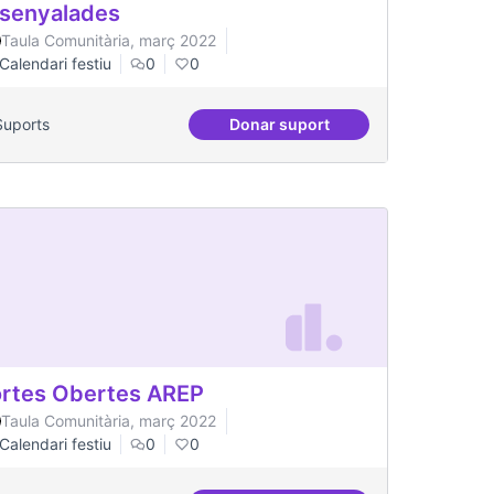
senyalades
Taula Comunitària, març 2022
Calendari festiu
0
0
Suports
Donar suport
s
Dinàmiques participatives a
rtes Obertes AREP
Taula Comunitària, març 2022
Calendari festiu
0
0