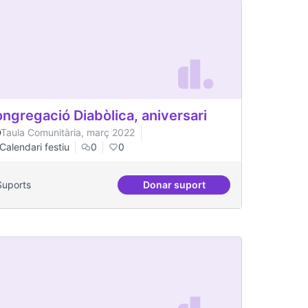
ngregació Diabòlica, aniversari
Taula Comunitària, març 2022
Calendari festiu
0
0
Suports
Donar suport
ària
Congregació Diabòlica, aniv