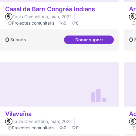
Casal de Barri Congrés Indians
Ar
Taula Comunitària, març 2022
Projectes comunitaris
0
0
0
0
Suports
Donar suport
Casal de Barri Congrés
Vilaveïna
Ac
Taula Comunitària, març 2022
Projectes comunitaris
0
0