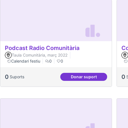
Podcast Radio Comunitària
Co
Taula Comunitària, març 2022
Calendari festiu
0
0
0
0
Suports
Donar suport
Podcast Radio Comunit