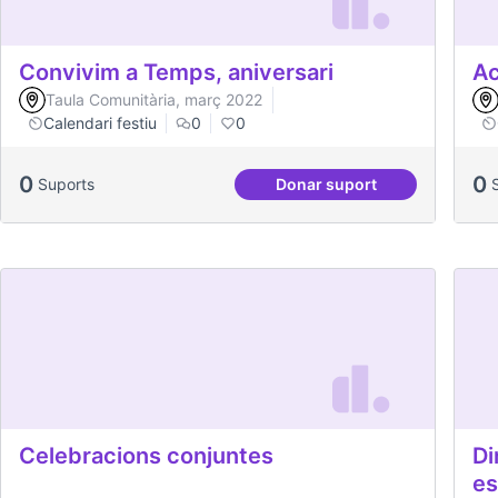
Convivim a Temps, aniversari
Ac
Taula Comunitària, març 2022
Calendari festiu
0
0
0
0
Suports
Donar suport
Convivim a Temps, ani
Celebracions conjuntes
Di
es