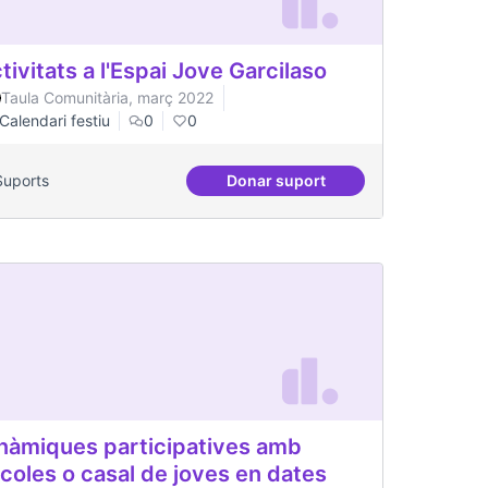
tivitats a l'Espai Jove Garcilaso
Taula Comunitària, març 2022
Calendari festiu
0
0
Suports
Donar suport
versari
Activitats a l'Espai Jove Garc
nàmiques participatives amb
coles o casal de joves en dates