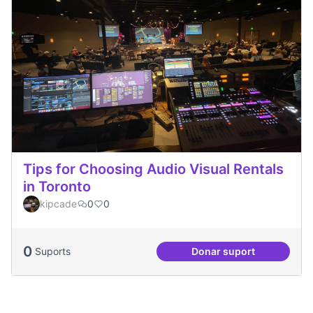
Tips for Choosing Audio Visual Rentals
in Toronto
kipcade
0
0
0
Suports
Donar suport
Tips for Choosing 