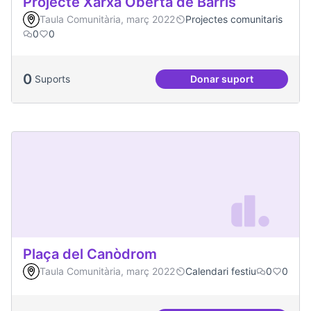
Projecte Xarxa Oberta de Barris
Taula Comunitària, març 2022
Projectes comunitaris
0
0
0
Suports
Donar suport
Projecte Xarxa Obe
Plaça del Canòdrom
Taula Comunitària, març 2022
Calendari festiu
0
0