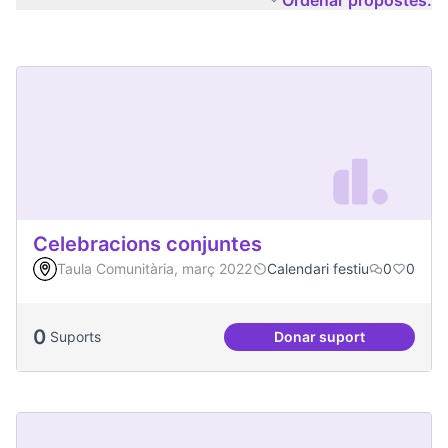
Ordenar propostes:
Celebracions conjuntes
Taula Comunitària, març 2022
Calendari festiu
0
0
0
Suports
Donar suport
Celebracions conj