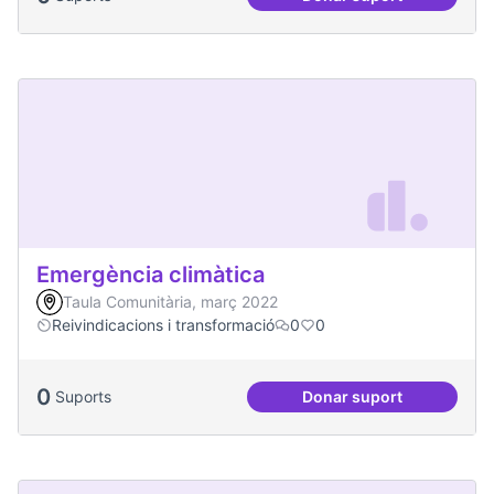
Jornades de Salut 
Emergència climàtica
Taula Comunitària, març 2022
Reivindicacions i transformació
0
0
0
Suports
Donar suport
Emergència climàt