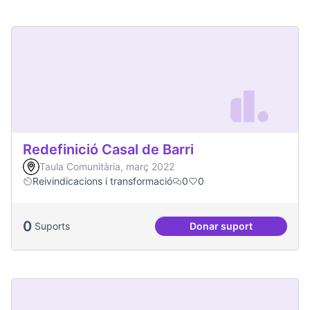
Redefinició Casal de Barri
Taula Comunitària, març 2022
Reivindicacions i transformació
0
0
0
Suports
Donar suport
Redefinició Casal d