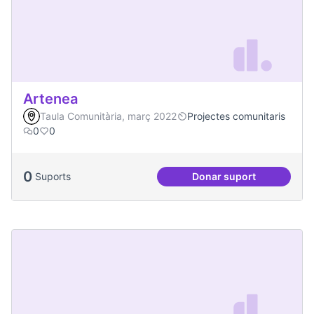
Artenea
Taula Comunitària, març 2022
Projectes comunitaris
0
0
0
Suports
Donar suport
Artenea