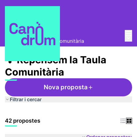
Menú
Entra
Taula Comunitària
/
Menú 
💡 Repensem la Taula Comunitària
💡 Repensem la Taula
Comunitària
Nova proposta
Filtrar i cercar
42 propostes