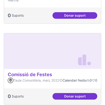
0
0
0
Suports
Donar suport
Espai Jove
Comissió de Festes
Taula Comunitària, març 2022
Calendari festiu
0
0
0
Suports
Donar suport
Comissió de Feste