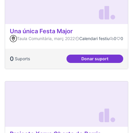
Una única Festa Major
Taula Comunitària, març 2022
Calendari festiu
0
0
0
Suports
Donar suport
Una única Festa Ma