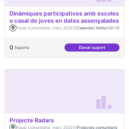
Dinàmiques participatives amb escoles
o casal de joves en dates assenyalades
Taula Comunitària, març 2022
Calendari festiu
0
0
0
Suports
Donar suport
Dinàmiques partici
Projecte Radars
Taula Comunitària, març 2022
Projectes comunitaris