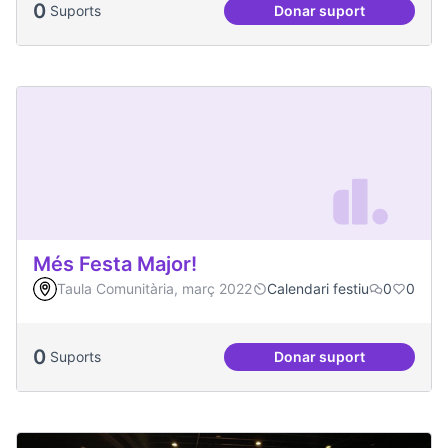
0
Suports
Donar suport
Plaça del Canòdro
Més Festa Major!
Taula Comunitària, març 2022
Calendari festiu
0
0
0
Suports
Donar suport
Més Festa Major!