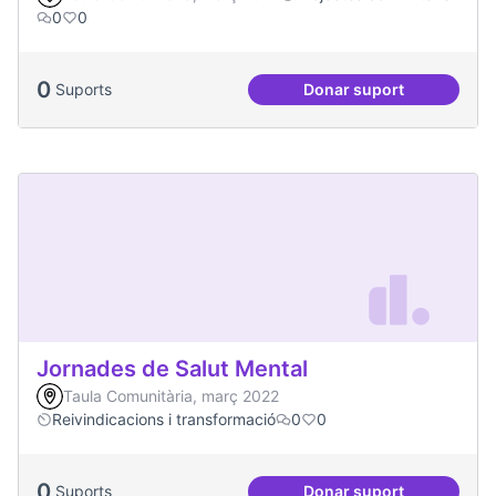
0
0
0
Suports
Donar suport
Projecte Radars
Jornades de Salut Mental
Taula Comunitària, març 2022
Reivindicacions i transformació
0
0
0
Suports
Donar suport