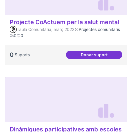
Projecte CoActuem per la salut mental
Taula Comunitària, març 2022
Projectes comunitaris
0
0
0
Suports
Donar suport
Projecte CoActuem 
Dinàmiques participatives amb escoles