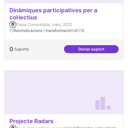
Dinàmiques participatives per a
col·lectius
Taula Comunitària, març 2022
Reivindicacions i transformació
0
0
0
Suports
Donar suport
Dinàmiques particip
Projecte Radars