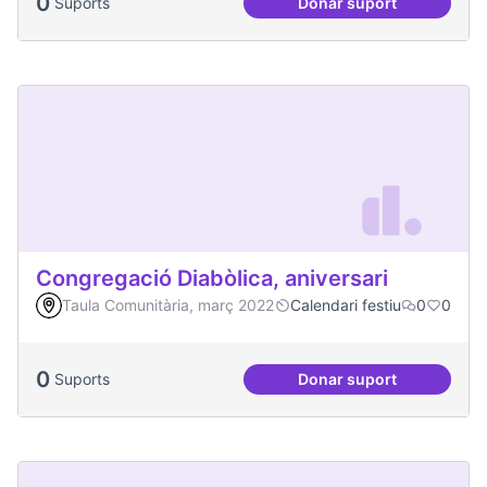
0
Suports
Donar suport
Vilaveïna
Congregació Diabòlica, aniversari
Taula Comunitària, març 2022
Calendari festiu
0
0
0
Suports
Donar suport
Congregació Diabòl