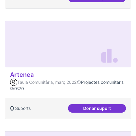
Socialització de la
Artenea
Taula Comunitària, març 2022
Projectes comunitaris
0
0
0
Suports
Donar suport
Artenea