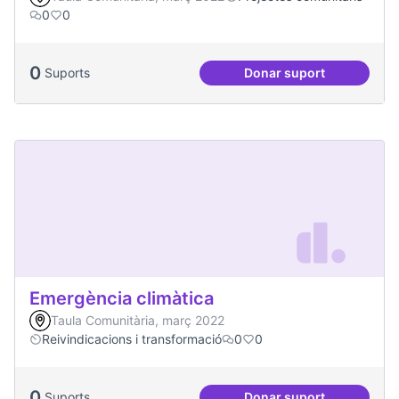
0
0
0
Suports
Donar suport
Salut Comunitària
Emergència climàtica
Taula Comunitària, març 2022
Reivindicacions i transformació
0
0
0
Suports
Donar suport