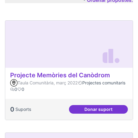
Ordenar propostes:
Projecte Memòries del Canòdrom
Taula Comunitària, març 2022
Projectes comunitaris
0
0
0
Suports
Donar suport
Projecte Memòries