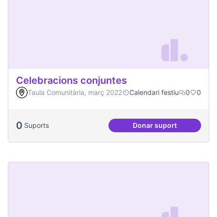
Celebracions conjuntes
Taula Comunitària, març 2022
Calendari festiu
0
0
0
Suports
Donar suport
Celebracions conj