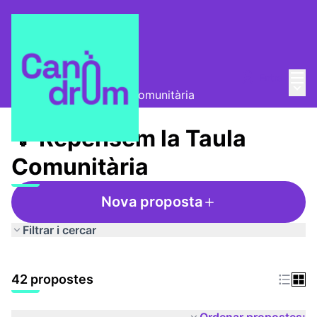
Menú
Entra
Taula Comunitària
/
Menú 
💡 Repensem la Taula Comunitària
💡 Repensem la Taula
Comunitària
Nova proposta
Filtrar i cercar
42 propostes