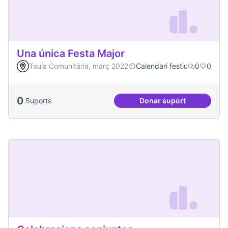
Una única Festa Major
Taula Comunitària, març 2022
Calendari festiu
0
0
0
Suports
Donar suport
Una única Festa Ma