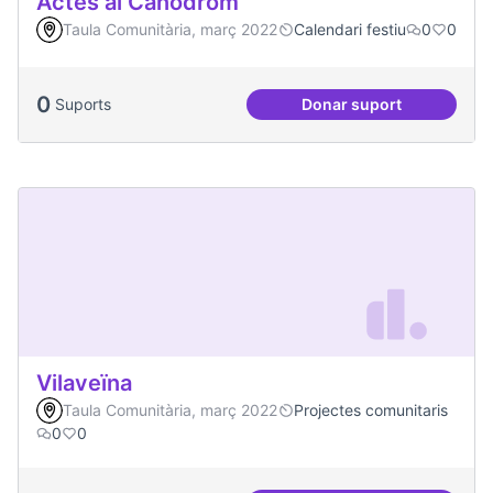
Actes al Canòdrom
Taula Comunitària, març 2022
Calendari festiu
0
0
0
Suports
Donar suport
Actes al Canòdrom
Vilaveïna
Taula Comunitària, març 2022
Projectes comunitaris
0
0