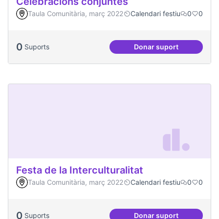
Celebracions conjuntes
Taula Comunitària, març 2022
Calendari festiu
0
0
0
Suports
Donar suport
Celebracions conj
Festa de la Interculturalitat
Taula Comunitària, març 2022
Calendari festiu
0
0
0
Suports
Donar suport