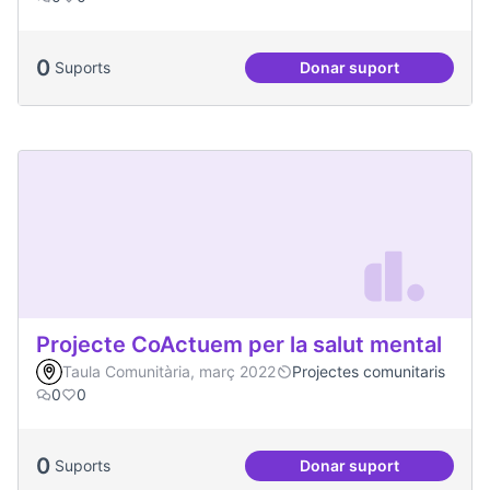
0
Suports
Donar suport
Treball en xarxa am
Projecte CoActuem per la salut mental
Taula Comunitària, març 2022
Projectes comunitaris
0
0
0
Suports
Donar suport
Projecte CoActuem 