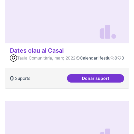
Dates clau al Casal
Taula Comunitària, març 2022
Calendari festiu
0
0
0
Suports
Donar suport
Dates clau al Casal