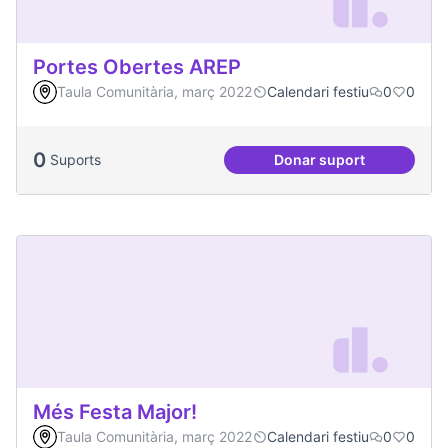
Portes Obertes AREP
Taula Comunitària, març 2022
Calendari festiu
0
0
0
Suports
Donar suport
Portes Obertes AR
Més Festa Major!
Taula Comunitària, març 2022
Calendari festiu
0
0