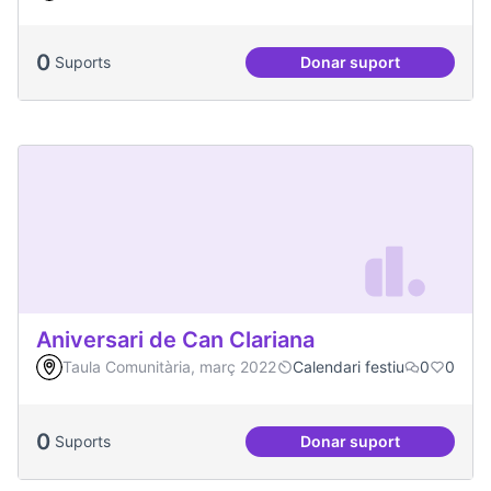
0
Suports
Donar suport
Més Festa Major!
Aniversari de Can Clariana
Taula Comunitària, març 2022
Calendari festiu
0
0
0
Suports
Donar suport
Aniversari de Can 