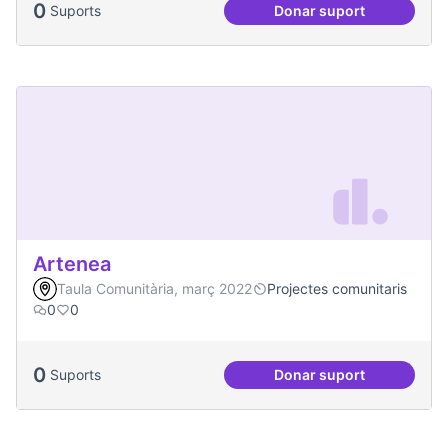
0
Suports
Donar suport
Vilaveïna
Artenea
Taula Comunitària, març 2022
Projectes comunitaris
0
0
0
Suports
Donar suport
Artenea