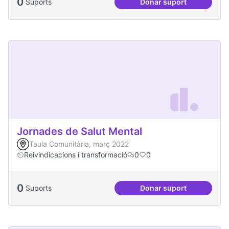
0
Suports
Donar suport
Passejades partici
Jornades de Salut Mental
Taula Comunitària, març 2022
Reivindicacions i transformació
0
0
0
Suports
Donar suport
Jornades de Salut 