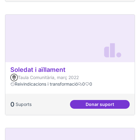
Soledat i aïllament
Taula Comunitària, març 2022
Reivindicacions i transformació
0
0
0
Suports
Donar suport
Soledat i aïllament