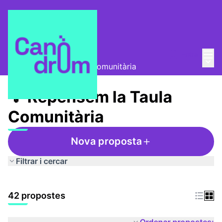
Menú
Entra
Taula Comunitària
/
Menú 
💡 Repensem la Taula Comunitària
💡 Repensem la Taula
Comunitària
Nova proposta
Filtrar i cercar
42 propostes