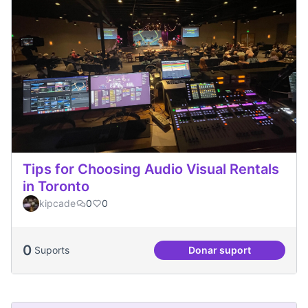
Tips for Choosing Audio Visual Rentals
in Toronto
kipcade
0
0
0
Suports
Donar suport
Tips for Choosing 