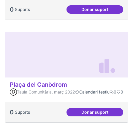
0
Suports
Donar suport
Podcast Radio Com
Plaça del Canòdrom
Taula Comunitària, març 2022
Calendari festiu
0
0
0
Suports
Donar suport
Plaça del Canòdro