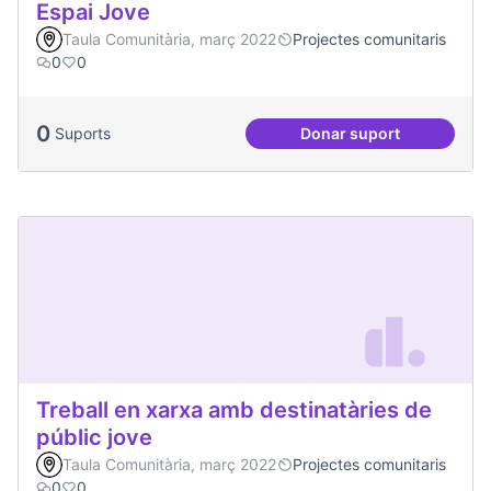
Espai Jove
Taula Comunitària, març 2022
Projectes comunitaris
0
0
0
Suports
Donar suport
Espai Jove
Treball en xarxa amb destinatàries de
públic jove
Taula Comunitària, març 2022
Projectes comunitaris
0
0