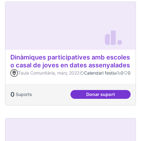
Dinàmiques participatives amb escoles
o casal de joves en dates assenyalades
Taula Comunitària, març 2022
Calendari festiu
0
0
0
Suports
Donar suport
Dinàmiques partici