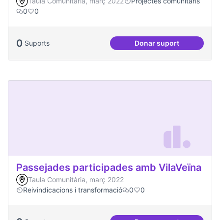
Taula Comunitària, març 2022
Projectes comunitaris
0
0
0
Suports
Donar suport
Més voluntariat
Passejades participades amb VilaVeïna
Taula Comunitària, març 2022
Reivindicacions i transformació
0
0