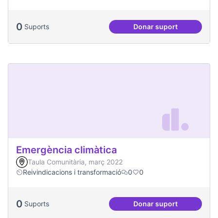
0
Suports
Donar suport
Més processos part
Emergència climàtica
Taula Comunitària, març 2022
Reivindicacions i transformació
0
0
0
Suports
Donar suport
Emergència climàt