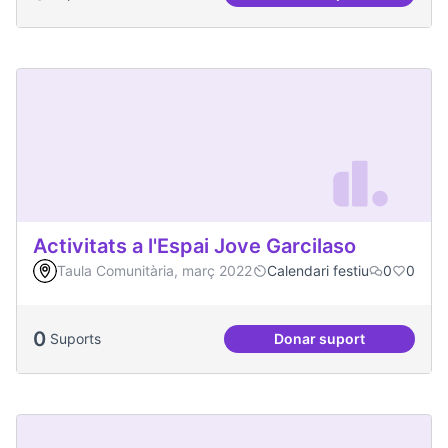
Festa de la Intercul
Activitats a l'Espai Jove Garcilaso
Taula Comunitària, març 2022
Calendari festiu
0
0
0
Suports
Donar suport
Activitats a l'Espa