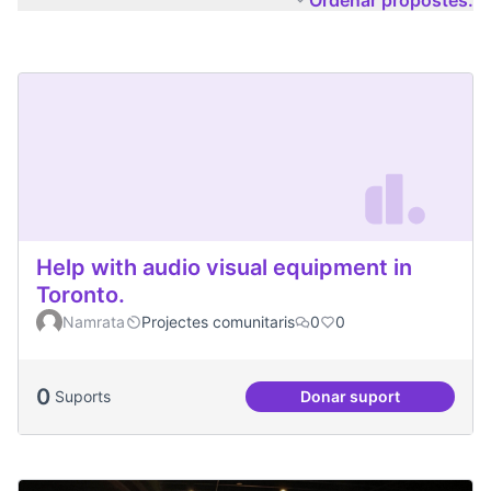
Ordenar propostes:
Help with audio visual equipment in
Toronto.
Namrata
Projectes comunitaris
0
0
0
Suports
Donar suport
Help with audio vi