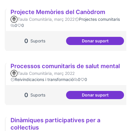
Projecte Memòries del Canòdrom
Taula Comunitària, març 2022
Projectes comunitaris
0
0
0
Suports
Donar suport
Projecte Memòrie
Processos comunitaris de salut mental
Taula Comunitària, març 2022
Reivindicacions i transformació
0
0
0
Suports
Donar suport
Processos comunit
Dinàmiques participatives per a
col·lectius