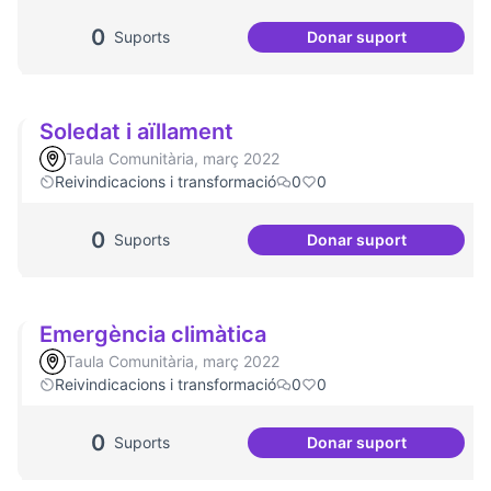
0
Suports
Donar suport
Socialització de l
Soledat i aïllament
Taula Comunitària, març 2022
Reivindicacions i transformació
0
0
0
Suports
Donar suport
Soledat i aïllamen
Emergència climàtica
Taula Comunitària, març 2022
Reivindicacions i transformació
0
0
0
Suports
Donar suport
Emergència climà