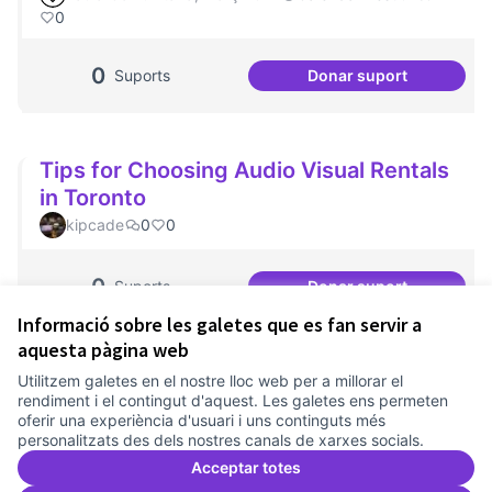
0
0
Suports
Donar suport
Portes Obertes A
Tips for Choosing Audio Visual Rentals
in Toronto
kipcade
0
0
0
Suports
Donar suport
Tips for Choosing
Informació sobre les galetes que es fan servir a
aquesta pàgina web
Utilitzem galetes en el nostre lloc web per a millorar el
Termes i condicions d'ús
rendiment i el contingut d'aquest. Les galetes ens permeten
Configuració de les galetes
oferir una experiència d'usuari i uns continguts més
Comunitat Canòdrom a Facebook
(Link externo)
Comunitat Canòdrom a Instagram
(Link externo)
Comunitat Canòdrom a YouTube
(Link externo)
Català
personalitzats des dels nostres canals de xarxes socials.
Triar la llengua
Elegir el idioma
Choose language
Acceptar totes