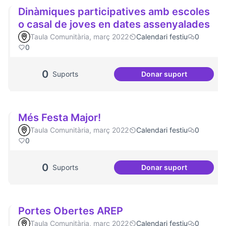
Dinàmiques participatives amb escoles
o casal de joves en dates assenyalades
Taula Comunitària, març 2022
Calendari festiu
0
0
0
Suports
Donar suport
Dinàmiques partic
Més Festa Major!
Taula Comunitària, març 2022
Calendari festiu
0
0
0
Suports
Donar suport
Més Festa Major!
Portes Obertes AREP
Taula Comunitària, març 2022
Calendari festiu
0