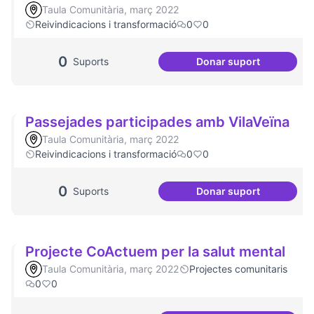
Taula Comunitària, març 2022
Reivindicacions i transformació
0
0
0
Suports
Donar suport
Malestar emociona
Passejades participades amb VilaVeïna
Taula Comunitària, març 2022
Reivindicacions i transformació
0
0
0
Suports
Donar suport
Passejades partic
Projecte CoActuem per la salut mental
Taula Comunitària, març 2022
Projectes comunitaris
0
0