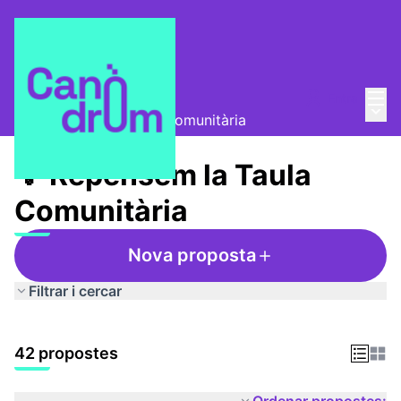
Menú
Entra
Taula Comunitària
/
Menú 
💡 Repensem la Taula Comunitària
💡 Repensem la Taula
Comunitària
Nova proposta
Filtrar i cercar
42 propostes