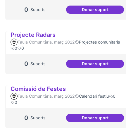
0
Suports
Donar suport
Jornades de Salut
Projecte Radars
Taula Comunitària, març 2022
Projectes comunitaris
0
0
0
Suports
Donar suport
Projecte Radars
Comissió de Festes
Taula Comunitària, març 2022
Calendari festiu
0
0
0
Suports
Donar suport
Comissió de Fest