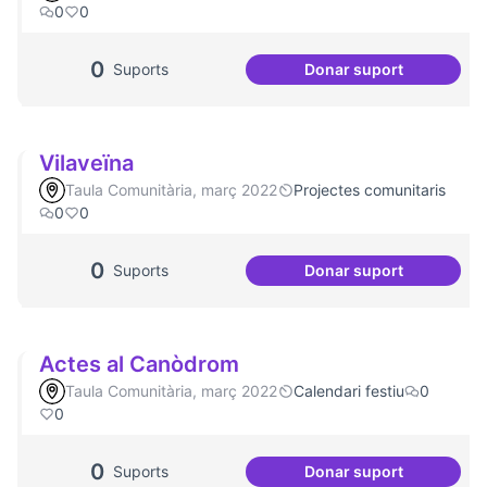
0
0
0
Suports
Donar suport
Artenea
Vilaveïna
Taula Comunitària, març 2022
Projectes comunitaris
0
0
0
Suports
Donar suport
Vilaveïna
Actes al Canòdrom
Taula Comunitària, març 2022
Calendari festiu
0
0
0
Suports
Donar suport
Actes al Canòdro