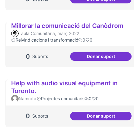
Dates clau al Casa
Millorar la comunicació del Canòdrom
Taula Comunitària, març 2022
Reivindicacions i transformació
0
0
0
Suports
Donar suport
Millorar la comun
Help with audio visual equipment in
Toronto.
Namrata
Projectes comunitaris
0
0
0
Suports
Donar suport
Help with audio v