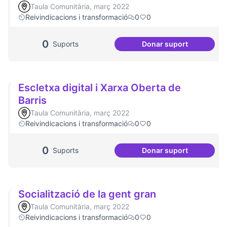
Taula Comunitària, març 2022
Reivindicacions i transformació
0
0
0
Suports
Donar suport
Dinàmiques partici
Escletxa digital i Xarxa Oberta de
Barris
Taula Comunitària, març 2022
Reivindicacions i transformació
0
0
0
Suports
Donar suport
Escletxa digital i 
Socialització de la gent gran
Taula Comunitària, març 2022
Reivindicacions i transformació
0
0