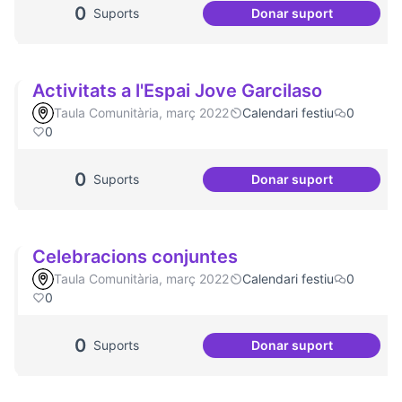
0
Suports
Donar suport
Convivim a Temps,
Activitats a l'Espai Jove Garcilaso
Taula Comunitària, març 2022
Calendari festiu
0
0
0
Suports
Donar suport
Activitats a l'Espa
Celebracions conjuntes
Taula Comunitària, març 2022
Calendari festiu
0
0
0
Suports
Donar suport
Celebracions con