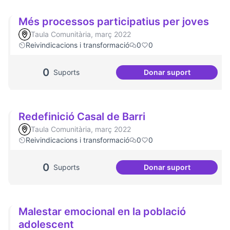
Més processos participatius per joves
Taula Comunitària, març 2022
Reivindicacions i transformació
0
0
0
Suports
Donar suport
Més processos par
Redefinició Casal de Barri
Taula Comunitària, març 2022
Reivindicacions i transformació
0
0
0
Suports
Donar suport
Redefinició Casal 
Malestar emocional en la població
adolescent