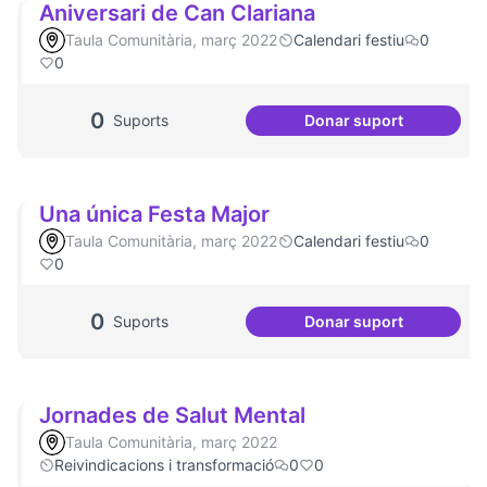
Aniversari de Can Clariana
Taula Comunitària, març 2022
Calendari festiu
0
0
0
Suports
Donar suport
Aniversari de Can
Una única Festa Major
Taula Comunitària, març 2022
Calendari festiu
0
0
0
Suports
Donar suport
Una única Festa M
Jornades de Salut Mental
Taula Comunitària, març 2022
Reivindicacions i transformació
0
0