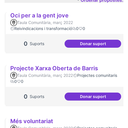
Ordenar propostes:
Oci per a la gent jove
Taula Comunitària, març 2022
Reivindicacions i transformació
0
0
0
Suports
Donar suport
Oci per a la gent j
Projecte Xarxa Oberta de Barris
Taula Comunitària, març 2022
Projectes comunitaris
0
0
0
Suports
Donar suport
Projecte Xarxa Obe
Més voluntariat