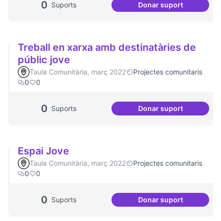
0
Suports
Donar suport
Projecte CoActuem
Treball en xarxa amb destinatàries de
públic jove
Taula Comunitària, març 2022
Projectes comunitaris
0
0
0
Suports
Donar suport
Treball en xarxa a
Espai Jove
Taula Comunitària, març 2022
Projectes comunitaris
0
0
0
Suports
Donar suport
Espai Jove