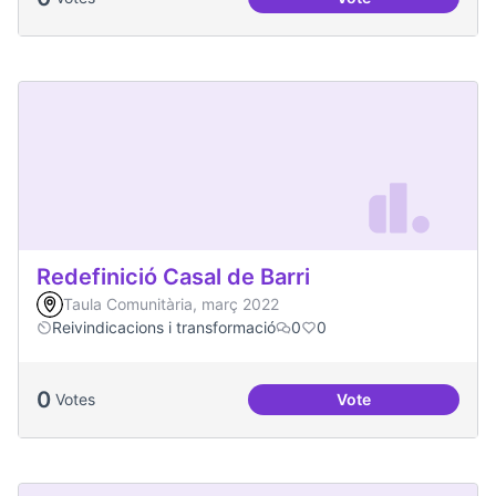
Més processos part
Redefinició Casal de Barri
Taula Comunitària, març 2022
Reivindicacions i transformació
0
0
0
Votes
Vote
Redefinició Casal d