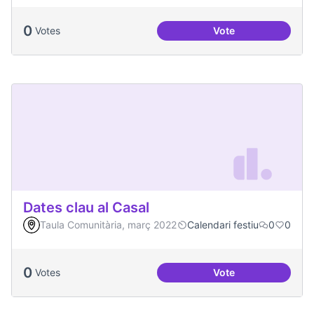
0
Votes
Vote
Festa de la Intercul
Dates clau al Casal
Taula Comunitària, març 2022
Calendari festiu
0
0
0
Votes
Vote
Dates clau al Casal