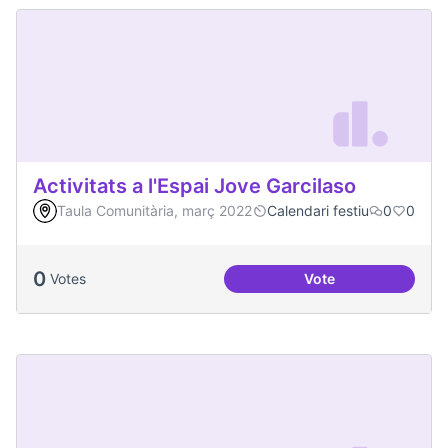
Activitats a l'Espai Jove Garcilaso
Taula Comunitària, març 2022
Calendari festiu
0
0
0
Votes
Vote
Activitats a l'Espa