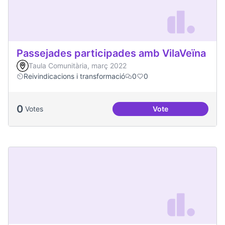
Passejades participades amb VilaVeïna
Taula Comunitària, març 2022
Reivindicacions i transformació
0
0
0
Votes
Vote
Passejades partici