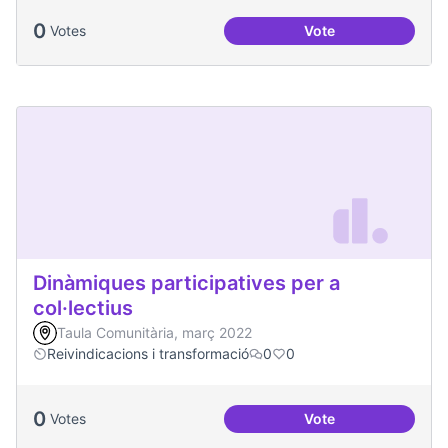
0
Votes
Vote
Processos comunita
Dinàmiques participatives per a
col·lectius
Taula Comunitària, març 2022
Reivindicacions i transformació
0
0
0
Votes
Vote
Dinàmiques particip