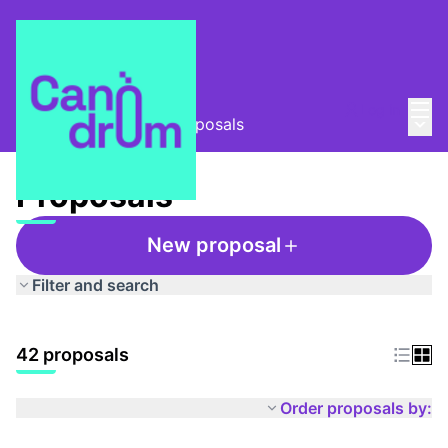
Mai
Log in
Main
Taula Comunitària
/
Proposals
Proposals
New proposal
Filter and search
42 proposals
Order proposals by: