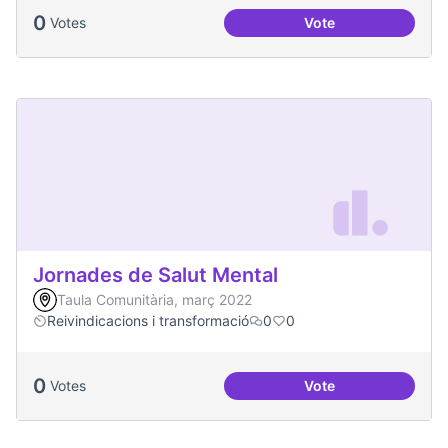
0
Votes
Vote
Una única Festa Ma
Jornades de Salut Mental
Taula Comunitària, març 2022
Reivindicacions i transformació
0
0
0
Votes
Vote
Jornades de Salut 