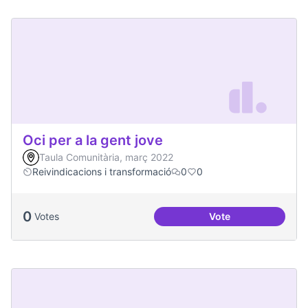
Oci per a la gent jove
Taula Comunitària, març 2022
Reivindicacions i transformació
0
0
0
Votes
Vote
Oci per a la gent jo