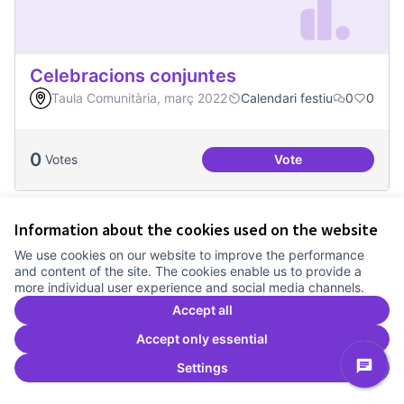
Celebracions conjuntes
Taula Comunitària, març 2022
Calendari festiu
0
0
0
Votes
Vote
Celebracions conj
Information about the cookies used on the website
We use cookies on our website to improve the performance
and content of the site. The cookies enable us to provide a
more individual user experience and social media channels.
Accept all
Accept only essential
Settings
Dinàmiques participatives amb escoles