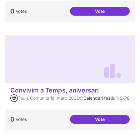
0
Votes
Vote
Congregació Diabòl
Convivim a Temps, aniversari
Taula Comunitària, març 2022
Calendari festiu
0
0
0
Votes
Vote
Convivim a Temps, 