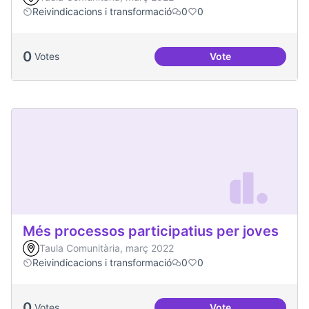
Reivindicacions i transformació
0
0
0
Votes
Vote
Emergència climàt
Més processos participatius per joves
Taula Comunitària, març 2022
Reivindicacions i transformació
0
0
0
Votes
Vote