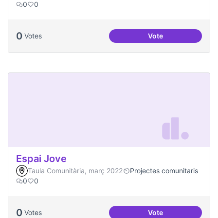
0
0
0
Votes
Vote
Treball en xarxa am
Espai Jove
Taula Comunitària, març 2022
Projectes comunitaris
0
0
0
Votes
Vote
Espai Jove