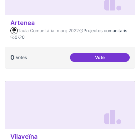
Artenea
Taula Comunitària, març 2022
Projectes comunitaris
0
0
0
Votes
Vote
Artenea
Vilaveïna