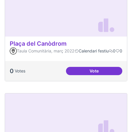
Plaça del Canòdrom
Taula Comunitària, març 2022
Calendari festiu
0
0
0
Votes
Vote
Plaça del Canòdro