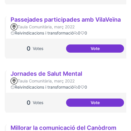
Passejades participades amb VilaVeïna
Taula Comunitària, març 2022
Reivindicacions i transformació
0
0
0
Votes
Vote
Passejades partic
Jornades de Salut Mental
Taula Comunitària, març 2022
Reivindicacions i transformació
0
0
0
Votes
Vote
Jornades de Salut
Millorar la comunicació del Canòdrom