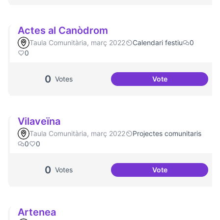
Actes al Canòdrom
Taula Comunitària, març 2022
Calendari festiu
0
0
0
Votes
Vote
Actes al Canòdro
Vilaveïna
Taula Comunitària, març 2022
Projectes comunitaris
0
0
0
Votes
Vote
Vilaveïna
Artenea