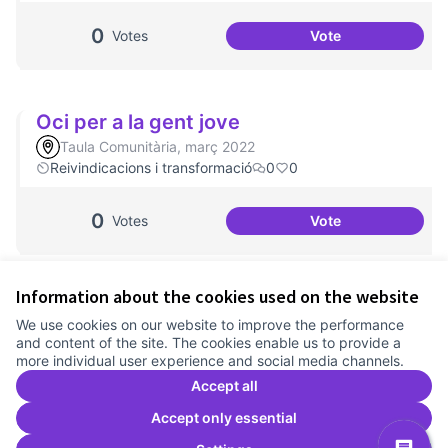
0
Votes
Vote
Processos comunit
Oci per a la gent jove
Taula Comunitària, març 2022
Reivindicacions i transformació
0
0
0
Votes
Vote
Oci per a la gent j
Information about the cookies used on the website
Terms of Service
We use cookies on our website to improve the performance
Cookie settings
and content of the site. The cookies enable us to provide a
Comunitat Canòdrom at Facebook
(External link)
Comunitat Canòdrom at Instagram
(External link)
Comunitat Canòdrom at YouTube
(External link)
English
more individual user experience and social media channels.
Triar la llengua
Elegir el idioma
Choose language
Accept all
Accept only essential