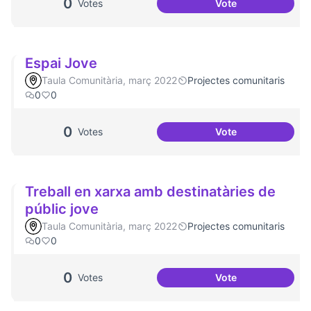
0
Votes
Vote
Salut Comunitària
Espai Jove
Taula Comunitària, març 2022
Projectes comunitaris
0
0
0
Votes
Vote
Espai Jove
Treball en xarxa amb destinatàries de
públic jove
Taula Comunitària, març 2022
Projectes comunitaris
0
0
0
Votes
Vote
Treball en xarxa a