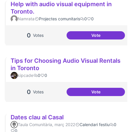
Help with audio visual equipment in
Toronto.
Namrata
Projectes comunitaris
0
0
0
Votes
Vote
Help with audio v
Tips for Choosing Audio Visual Rentals
in Toronto
kipcade
0
0
0
Votes
Vote
Tips for Choosing
Dates clau al Casal
Taula Comunitària, març 2022
Calendari festiu
0
0