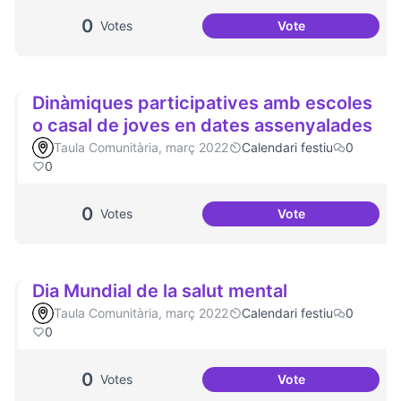
0
Votes
Vote
Plaça del Canòdr
Dinàmiques participatives amb escoles
o casal de joves en dates assenyalades
Taula Comunitària, març 2022
Calendari festiu
0
0
0
Votes
Vote
Dinàmiques partic
Dia Mundial de la salut mental
Taula Comunitària, març 2022
Calendari festiu
0
0
0
Votes
Vote
Dia Mundial de la 