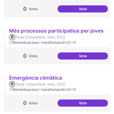
0
Votes
Vote
Redefinició Casal 
Més processos participatius per joves
Taula Comunitària, març 2022
Reivindicacions i transformació
0
0
0
Votes
Vote
Més processos par
Emergència climàtica
Taula Comunitària, març 2022
Reivindicacions i transformació
0
0
0
Votes
Vote
Emergència climà