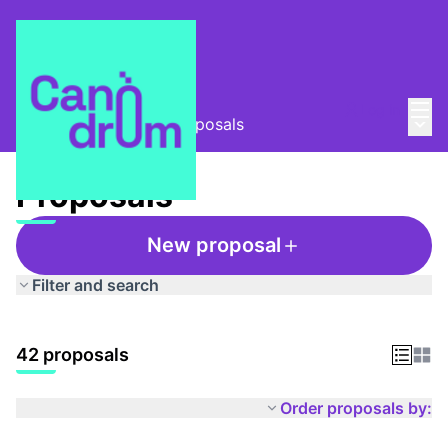
Mai
Log in
Main
Taula Comunitària
/
Proposals
Proposals
New proposal
Filter and search
42 proposals
Order proposals by: