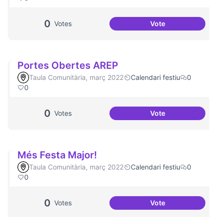
0
Votes
Vote
Dates clau al Casa
Portes Obertes AREP
Taula Comunitària, març 2022
Calendari festiu
0
0
0
Votes
Vote
Portes Obertes A
Més Festa Major!
Taula Comunitària, març 2022
Calendari festiu
0
0
0
Votes
Vote
Més Festa Major!