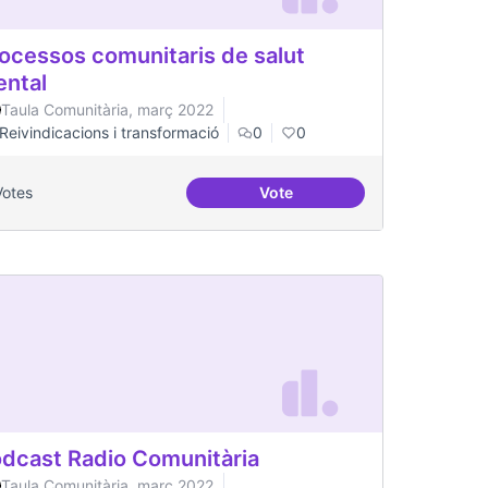
ocessos comunitaris de salut
ntal
Taula Comunitària, març 2022
Reivindicacions i transformació
0
0
Votes
Vote
la salut mental
Processos comunitaris de sa
dcast Radio Comunitària
Taula Comunitària, març 2022