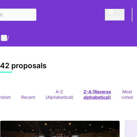
English
Triar la llengu
User menu
/
42 proposals
A-Z
Z-A (Reverse
Most
ndom
Recent
(Alphabetical)
alphabetical)
voted