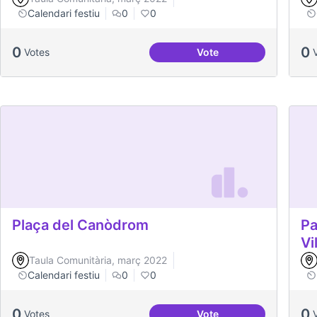
Calendari festiu
0
0
0
0
Votes
Vote
Portes Obertes AREP
Plaça del Canòdrom
Pa
Vi
Taula Comunitària, març 2022
Calendari festiu
0
0
0
0
Votes
Vote