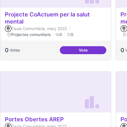
Projecte CoActuem per la salut
Pr
mental
me
Taula Comunitària, març 2022
Projectes comunitaris
0
0
0
0
Votes
Vote
Projecte CoActuem per 
Portes Obertes AREP
Po
Taula Comunitària, març 2022