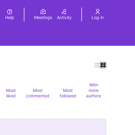
Help
Meetings
Activity
Log in
a
Elegir el idioma
Choose language
With
Most
Most
Most
more
liked
commented
followed
authors