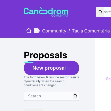
Home
Main menu
/
Community
/
Taula Comunitària
Proposals
New proposal
The form below filters the search results
Ra
dynamically when the search
conditions are changed.