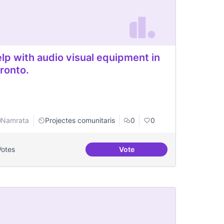
lp with audio visual equipment in
ronto.
Namrata
Projectes comunitaris
0
0
Votes
Vote
o Visual Rentals in Toronto
Help with audio visual equip