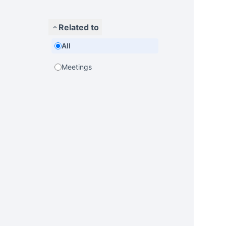
Related to
All
Meetings