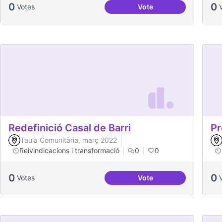
0
0
Votes
Vote
Socialització de la gen
Redefinició Casal de Barri
Pr
Taula Comunitària, març 2022
Reivindicacions i transformació
0
0
0
0
Votes
Vote
Redefinició Casal de Ba