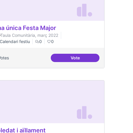
a única Festa Major
Taula Comunitària, març 2022
Calendari festiu
0
0
Votes
Vote
Una única Festa Major
ledat i aïllament