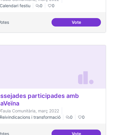
Calendari festiu
0
0
Votes
Vote
Podcast Radio Comunitària
ssejades participades amb
laVeïna
Taula Comunitària, març 2022
Reivindicacions i transformació
0
0
Votes
Vote