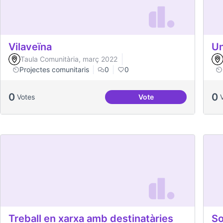
Vilaveïna
Un
Taula Comunitària, març 2022
Projectes comunitaris
0
0
0
0
Votes
Vote
Vilaveïna
Treball en xarxa amb destinatàries
So