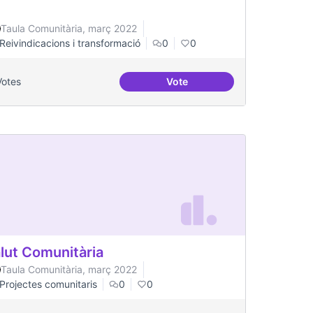
Taula Comunitària, març 2022
Reivindicacions i transformació
0
0
Votes
Vote
stinatàries de públic jove
Soledat i aïllament
lut Comunitària
Taula Comunitària, març 2022
Projectes comunitaris
0
0