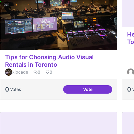
He
To
Tips for Choosing Audio Visual
Rentals in Toronto
kipcade
0
0
0
0
Votes
Vote
Tips for Choosing Audi