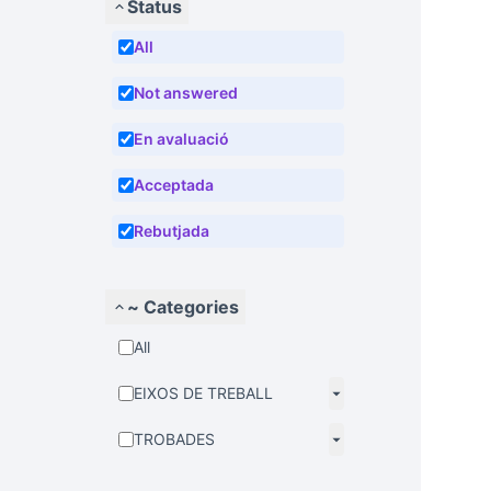
Status
All
Not answered
En avaluació
Acceptada
Rebutjada
~ Categories
All
EIXOS DE TREBALL
TROBADES