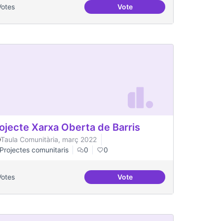
Votes
Vote
t gran
Salut Comunitària
ojecte Xarxa Oberta de Barris
Taula Comunitària, març 2022
Projectes comunitaris
0
0
Votes
Vote
rri
Projecte Xarxa Oberta de Bar