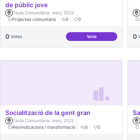
de públic jove
Taula Comunitària, març 2022
Projectes comunitaris
0
0
0
0
Votes
Vote
Treball en xarxa amb de
Socialització de la gent gran
Sa
Taula Comunitària, març 2022
Reivindicacions i transformació
0
0