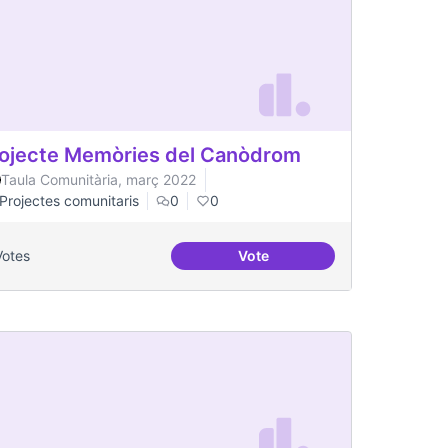
ojecte Memòries del Canòdrom
Taula Comunitària, març 2022
Projectes comunitaris
0
0
Votes
Vote
Projecte Memòries del Can