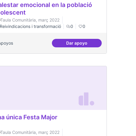
lestar emocional en la població
olescent
Taula Comunitària, març 2022
Reivindicacions i transformació
0
0
Apoyos
Dar apoyo
ària
Malestar emocional en la po
a única Festa Major
Taula Comunitària, març 2022