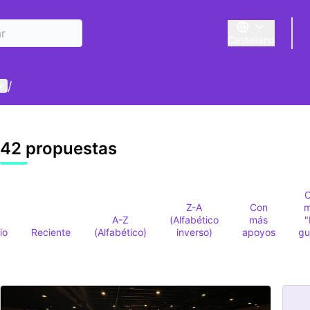
Castellano
Triar la llengua
E
enú de usuario
/
42 propuestas
Z-A
Con
A-Z
(Alfabético
más
io
Reciente
(Alfabético)
inverso)
apoyos
gu