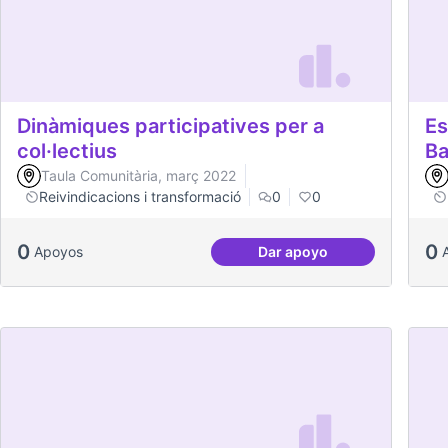
Dinàmiques participatives per a
Es
col·lectius
Ba
Taula Comunitària, març 2022
Reivindicacions i transformació
0
0
0
0
Apoyos
Dar apoyo
Dinàmiques participativ