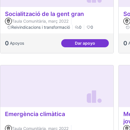
Socialització de la gent gran
So
Taula Comunitària, març 2022
Reivindicacions i transformació
0
0
0
0
Apoyos
Dar apoyo
Socialització de la gen
Emergència climàtica
Mé
jo
Taula Comunitària, març 2022