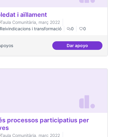
ledat i aïllament
Taula Comunitària, març 2022
Reivindicacions i transformació
0
0
Apoyos
Dar apoyo
t gran
Soledat i aïllament
s processos participatius per
ves
Taula Comunitària, març 2022