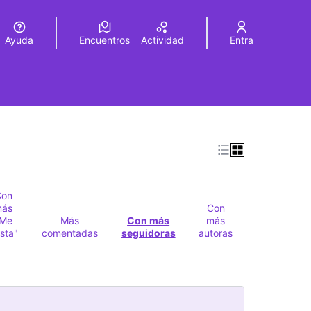
Ayuda
Encuentros
Actividad
Entra
legir el idioma
Choose language
Con
más
Con
"Me
Más
Con más
más
sta"
comentadas
seguidoras
autoras