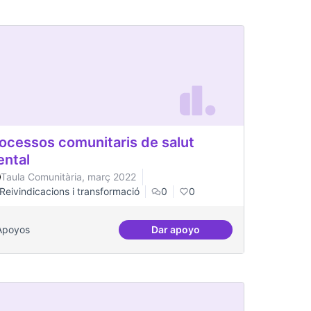
ocessos comunitaris de salut
ntal
Taula Comunitària, març 2022
Reivindicacions i transformació
0
0
Apoyos
Dar apoyo
l Canòdrom
Processos comunitaris de sa