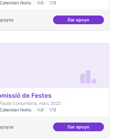
Calendari festiu
0
0
Apoyos
Dar apoyo
stinatàries de públic jove
Una única Festa Major
missió de Festes
Taula Comunitària, març 2022
Calendari festiu
0
0
Apoyos
Dar apoyo
Comissió de Festes