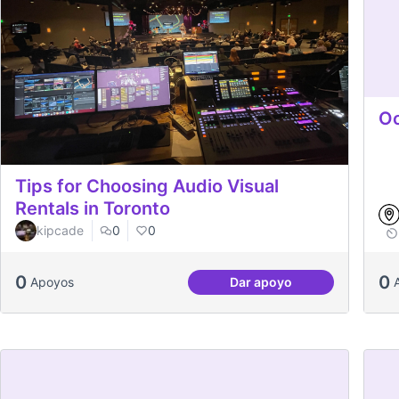
Oc
Tips for Choosing Audio Visual
Rentals in Toronto
kipcade
0
0
0
0
Apoyos
Dar apoyo
Tips for Choosing Audi