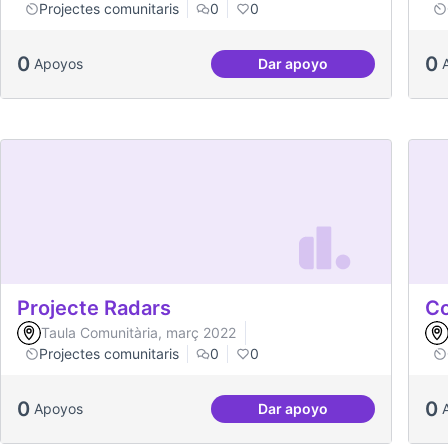
Projectes comunitaris
0
0
0
0
Apoyos
Dar apoyo
Treball en xarxa amb de
Projecte Radars
Co
Taula Comunitària, març 2022
Projectes comunitaris
0
0
0
0
Apoyos
Dar apoyo
Projecte Radars