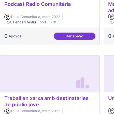
Podcast Radio Comunitària
Ma
ad
Taula Comunitària, març 2022
Calendari festiu
0
0
0
0
Apoyos
Dar apoyo
Podcast Radio Comunit
Treball en xarxa amb destinatàries
Un
de públic jove
Taula Comunitària, març 2022