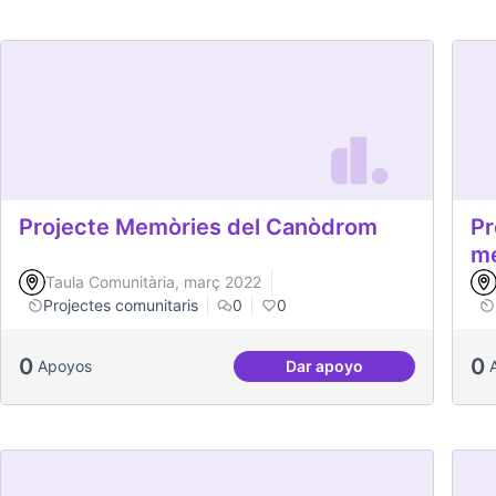
Projecte Memòries del Canòdrom
Pr
me
Taula Comunitària, març 2022
Projectes comunitaris
0
0
0
0
Apoyos
Dar apoyo
Projecte Memòries de