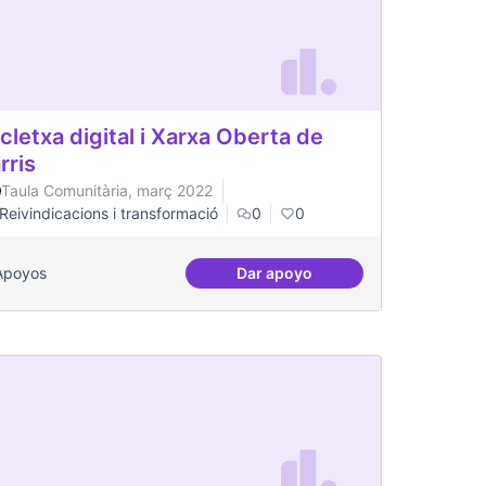
cletxa digital i Xarxa Oberta de
rris
Taula Comunitària, març 2022
Reivindicacions i transformació
0
0
Apoyos
Dar apoyo
es per a col·lectius
Escletxa digital i Xarxa Obert