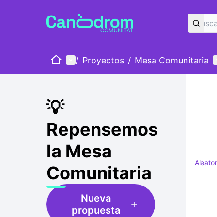
Inicio
Menú principal
M
/
Proyectos
/
Mesa Comunitaria
💡
Repensemos
la Mesa
Aleator
Comunitaria
Nueva
propuesta