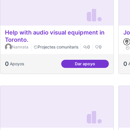
Help with audio visual equipment in
Jo
Toronto.
Namrata
Projectes comunitaris
0
0
0
0
Apoyos
Dar apoyo
Help with audio visual