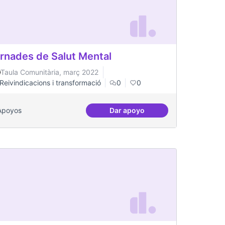
rnades de Salut Mental
Taula Comunitària, març 2022
Reivindicacions i transformació
0
0
Apoyos
Dar apoyo
 equipment in Toronto.
Jornades de Salut Mental