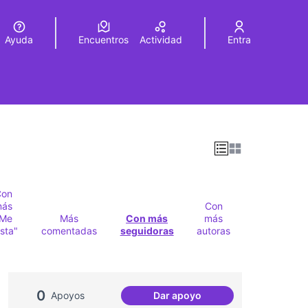
Ayuda
Encuentros
Actividad
Entra
legir el idioma
Choose language
Con
más
Con
"Me
Más
Con más
más
sta"
comentadas
seguidoras
autoras
0
Apoyos
Dar apoyo
Tips for Choosing Audio Vis