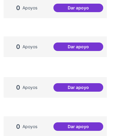
0
Apoyos
Dar apoyo
Podcast Radio Comunitària
0
Apoyos
Dar apoyo
Malestar emocional en la po
0
Apoyos
Dar apoyo
Treball en xarxa amb destina
0
Apoyos
Dar apoyo
Una única Festa Major