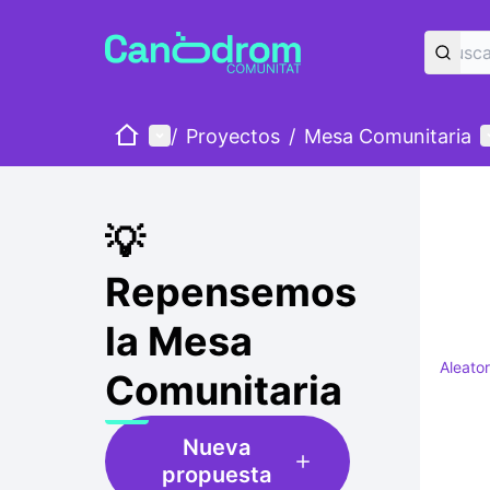
Inicio
Menú principal
M
/
Proyectos
/
Mesa Comunitaria
💡
Repensemos
la Mesa
Aleator
Comunitaria
Nueva
propuesta