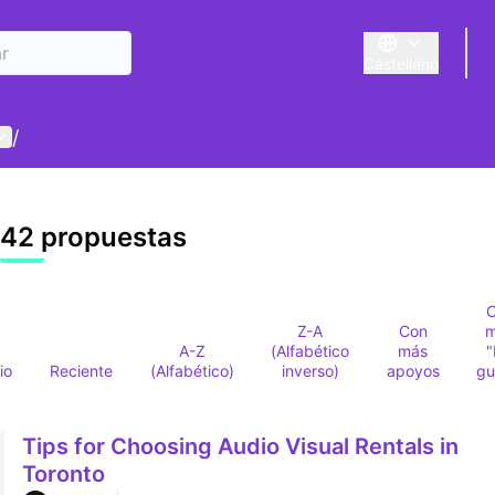
Castellano
Triar la llengua
E
enú de usuario
/
42 propuestas
Z-A
Con
A-Z
(Alfabético
más
io
Reciente
(Alfabético)
inverso)
apoyos
gu
Tips for Choosing Audio Visual Rentals in
Toronto