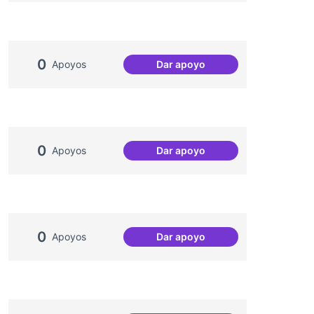
0
Apoyos
Dar apoyo
Projecte Radars
0
Apoyos
Dar apoyo
Comissió de Festes
0
Apoyos
Dar apoyo
Projecte Memòries del Can