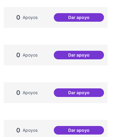
0
Apoyos
Dar apoyo
Soledat i aïllament
0
Apoyos
Dar apoyo
Emergència climàtica
0
Apoyos
Dar apoyo
Més processos participatius
0
Apoyos
Dar apoyo
Redefinició Casal de Barri