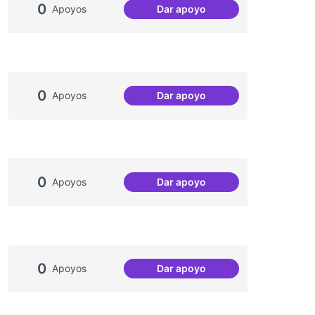
0
Apoyos
Dar apoyo
Processos comunitaris de s
0
Apoyos
Dar apoyo
Dinàmiques participatives pe
0
Apoyos
Dar apoyo
Escletxa digital i Xarxa Ober
0
Apoyos
Dar apoyo
Socialització de la gent gra