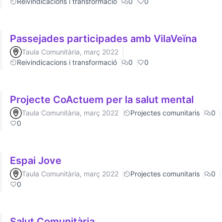
Reivindicacions i transformació
0
0
Passejades participades amb VilaVeïna
Taula Comunitària, març 2022
Reivindicacions i transformació
0
0
Projecte CoActuem per la salut mental
Taula Comunitària, març 2022
Projectes comunitaris
0
0
Espai Jove
Taula Comunitària, març 2022
Projectes comunitaris
0
0
Salut Comunitària