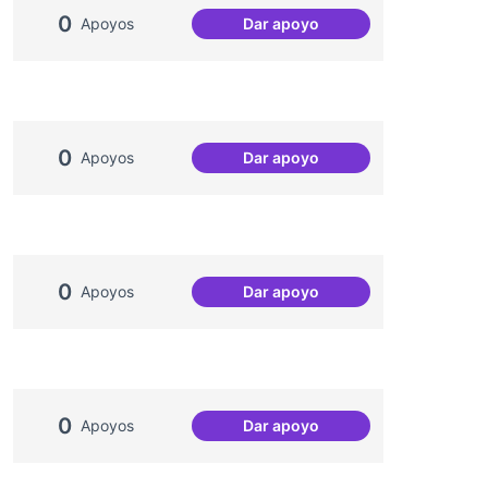
0
Apoyos
Dar apoyo
Salut Comunitària
0
Apoyos
Dar apoyo
Casal de Barri Congrés Indi
0
Apoyos
Dar apoyo
Artenea
0
Apoyos
Dar apoyo
Vilaveïna