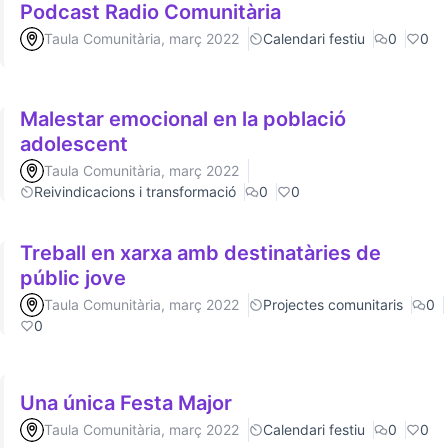
Podcast Radio Comunitària
Taula Comunitària, març 2022
Calendari festiu
0
0
Malestar emocional en la població
adolescent
Taula Comunitària, març 2022
Reivindicacions i transformació
0
0
Treball en xarxa amb destinatàries de
públic jove
Taula Comunitària, març 2022
Projectes comunitaris
0
0
Una única Festa Major
Taula Comunitària, març 2022
Calendari festiu
0
0