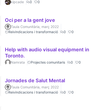
kipcade
0
0
Oci per a la gent jove
Taula Comunitària, març 2022
Reivindicacions i transformació
0
0
Help with audio visual equipment in
Toronto.
Namrata
Projectes comunitaris
0
0
Jornades de Salut Mental
Taula Comunitària, març 2022
Reivindicacions i transformació
0
0