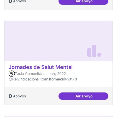
0
Apoyos
Dar apoyo
Passejades partici
Jornades de Salut Mental
Taula Comunitària, març 2022
Reivindicacions i transformació
0
0
0
Apoyos
Dar apoyo
Jornades de Salut 