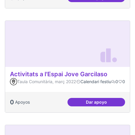
Festa de la Intercul
Activitats a l'Espai Jove Garcilaso
Taula Comunitària, març 2022
Calendari festiu
0
0
0
Apoyos
Dar apoyo
Activitats a l'Espa