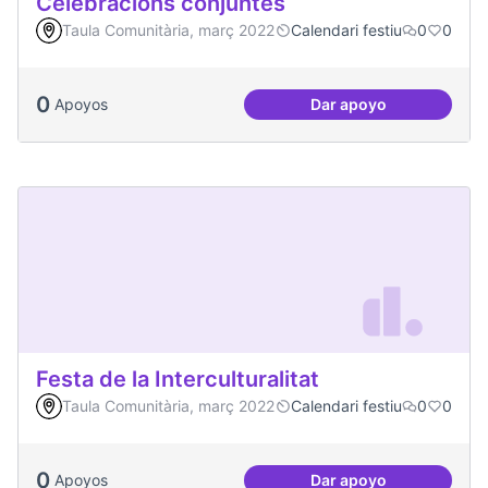
Celebracions conjuntes
Taula Comunitària, març 2022
Calendari festiu
0
0
0
Apoyos
Dar apoyo
Celebracions conj
Festa de la Interculturalitat
Taula Comunitària, març 2022
Calendari festiu
0
0
0
Apoyos
Dar apoyo