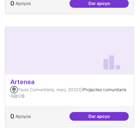
0
Apoyos
Dar apoyo
Vilaveïna
Artenea
Taula Comunitària, març 2022
Projectes comunitaris
0
0
0
Apoyos
Dar apoyo
Artenea