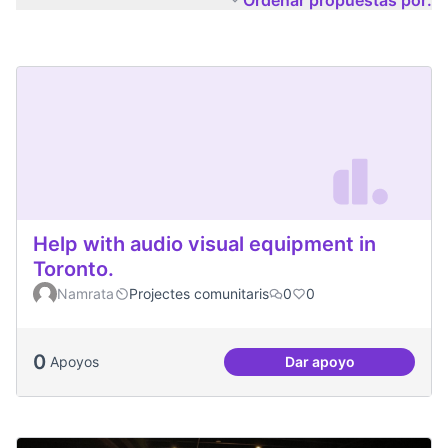
Ordenar propuestas por:
Help with audio visual equipment in
Toronto.
Namrata
Projectes comunitaris
0
0
0
Apoyos
Dar apoyo
Help with audio vi