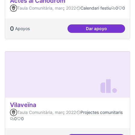
Actes al Canòdrom
Taula Comunitària, març 2022
Calendari festiu
0
0
0
Apoyos
Dar apoyo
Actes al Canòdrom
Vilaveïna
Taula Comunitària, març 2022
Projectes comunitaris
0
0