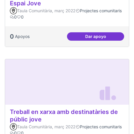
Espai Jove
Taula Comunitària, març 2022
Projectes comunitaris
0
0
0
Apoyos
Dar apoyo
Espai Jove
Treball en xarxa amb destinatàries de
públic jove
Taula Comunitària, març 2022
Projectes comunitaris
0
0