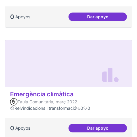
0
Apoyos
Dar apoyo
Més processos part
Emergència climàtica
Taula Comunitària, març 2022
Reivindicacions i transformació
0
0
0
Apoyos
Dar apoyo
Emergència climàt