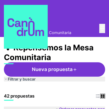
Menú
Entra
Mesa Comunitaria
/
Menú 
💡 Repensemos la Mesa Comunitaria
💡 Repensemos la Mesa
Comunitaria
Nueva propuesta
Filtrar y buscar
42 propuestas