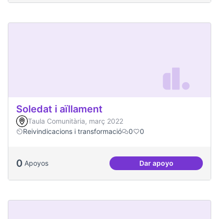
Soledat i aïllament
Taula Comunitària, març 2022
Reivindicacions i transformació
0
0
0
Apoyos
Dar apoyo
Soledat i aïllament