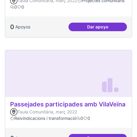
Taula Comunitària, març 2022
Projectes comunitaris
0
0
0
Apoyos
Dar apoyo
Més voluntariat
Passejades participades amb VilaVeïna
Taula Comunitària, març 2022
Reivindicacions i transformació
0
0