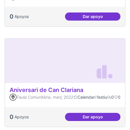
0
Apoyos
Dar apoyo
Més Festa Major!
Aniversari de Can Clariana
Taula Comunitària, març 2022
Calendari festiu
0
0
0
Apoyos
Dar apoyo
Aniversari de Can 