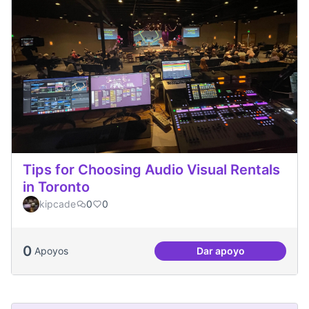
Tips for Choosing Audio Visual Rentals
in Toronto
kipcade
0
0
0
Apoyos
Dar apoyo
Tips for Choosing 