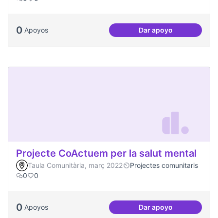
0
Apoyos
Dar apoyo
Treball en xarxa am
Projecte CoActuem per la salut mental
Taula Comunitària, març 2022
Projectes comunitaris
0
0
0
Apoyos
Dar apoyo
Projecte CoActuem 