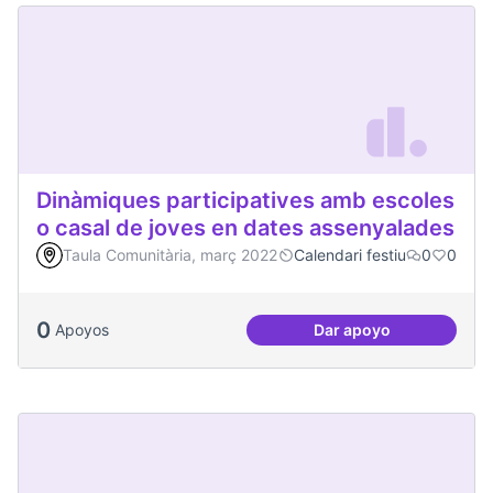
Dinàmiques participatives amb escoles
o casal de joves en dates assenyalades
Taula Comunitària, març 2022
Calendari festiu
0
0
0
Apoyos
Dar apoyo
Dinàmiques partici