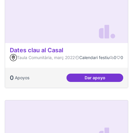
Dates clau al Casal
Taula Comunitària, març 2022
Calendari festiu
0
0
0
Apoyos
Dar apoyo
Dates clau al Casal