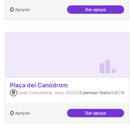
0
Apoyos
Dar apoyo
Podcast Radio Com
Plaça del Canòdrom
Taula Comunitària, març 2022
Calendari festiu
0
0
0
Apoyos
Dar apoyo
Plaça del Canòdro