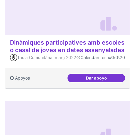
Dinàmiques participatives amb escoles
o casal de joves en dates assenyalades
Taula Comunitària, març 2022
Calendari festiu
0
0
0
Apoyos
Dar apoyo
Dinàmiques partici