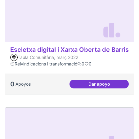
Escletxa digital i Xarxa Oberta de Barris
Taula Comunitària, març 2022
Reivindicacions i transformació
0
0
0
Apoyos
Dar apoyo
Escletxa digital i 