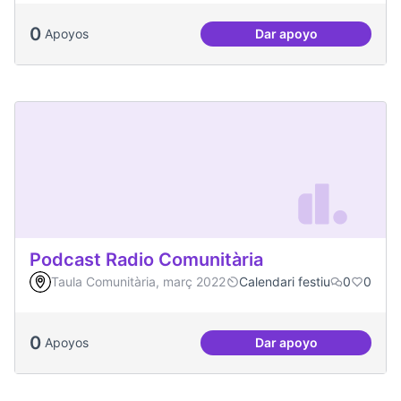
0
Apoyos
Dar apoyo
Una única Festa Ma
Podcast Radio Comunitària
Taula Comunitària, març 2022
Calendari festiu
0
0
0
Apoyos
Dar apoyo
Podcast Radio Com