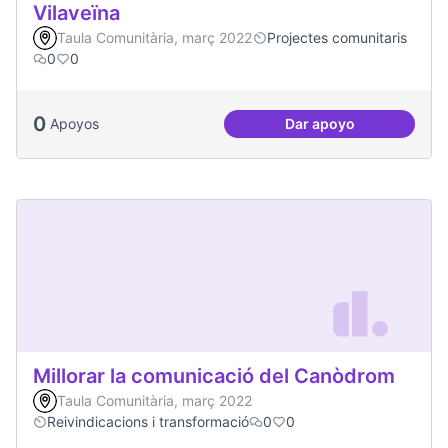
Vilaveïna
Taula Comunitària, març 2022
Projectes comunitaris
0
0
0
Apoyos
Dar apoyo
Vilaveïna
Millorar la comunicació del Canòdrom
Taula Comunitària, març 2022
Reivindicacions i transformació
0
0