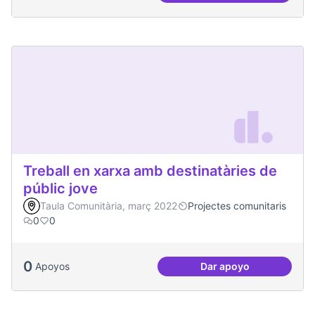
Treball en xarxa amb destinatàries de
públic jove
Taula Comunitària, març 2022
Projectes comunitaris
0
0
0
Apoyos
Dar apoyo
Treball en xarxa am