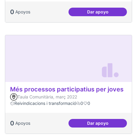
0
Apoyos
Dar apoyo
Millorar la comun
Més processos participatius per joves
Taula Comunitària, març 2022
Reivindicacions i transformació
0
0
0
Apoyos
Dar apoyo
Més processos part