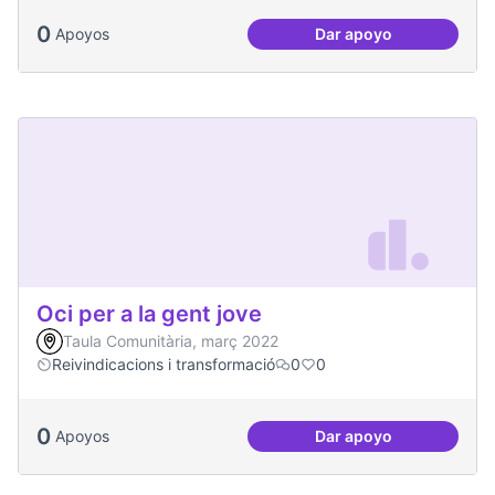
0
Apoyos
Dar apoyo
Dinàmiques particip
Oci per a la gent jove
Taula Comunitària, març 2022
Reivindicacions i transformació
0
0
0
Apoyos
Dar apoyo
Oci per a la gent jo