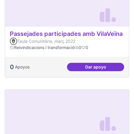
Passejades participades amb VilaVeïna
Taula Comunitària, març 2022
Reivindicacions i transformació
0
0
0
Apoyos
Dar apoyo
Passejades partici