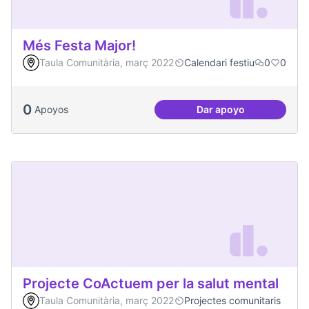
Més Festa Major!
Taula Comunitària, març 2022
Calendari festiu
0
0
0
Apoyos
Dar apoyo
Més Festa Major!
Projecte CoActuem per la salut mental
Taula Comunitària, març 2022
Projectes comunitaris