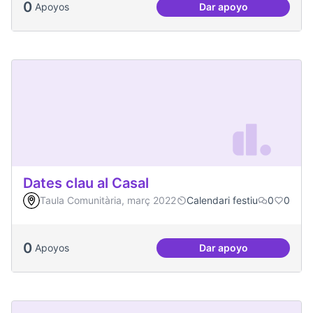
0
Apoyos
Dar apoyo
Socialització de la
Dates clau al Casal
Taula Comunitària, març 2022
Calendari festiu
0
0
0
Apoyos
Dar apoyo
Dates clau al Casal