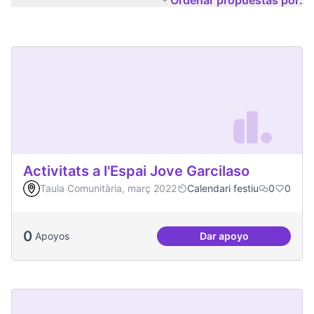
Ordenar propuestas por:
Activitats a l'Espai Jove Garcilaso
Taula Comunitària, març 2022
Calendari festiu
0
0
0
Apoyos
Dar apoyo
Activitats a l'Espa