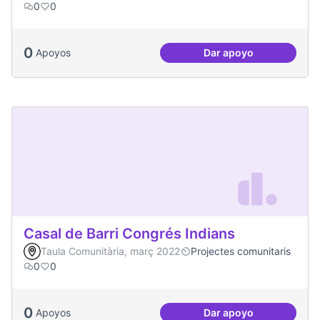
0
0
0
Apoyos
Dar apoyo
Projecte CoActuem 
Casal de Barri Congrés Indians
Taula Comunitària, març 2022
Projectes comunitaris
0
0
0
Apoyos
Dar apoyo
Casal de Barri Con