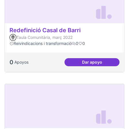
Redefinició Casal de Barri
Taula Comunitària, març 2022
Reivindicacions i transformació
0
0
0
Apoyos
Dar apoyo
Redefinició Casal d