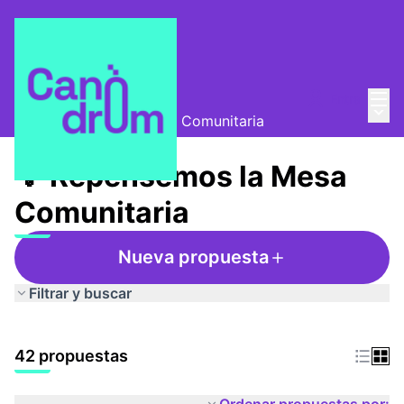
Menú
Entra
Mesa Comunitaria
/
Menú 
💡 Repensemos la Mesa Comunitaria
💡 Repensemos la Mesa
Comunitaria
Nueva propuesta
Filtrar y buscar
42 propuestas