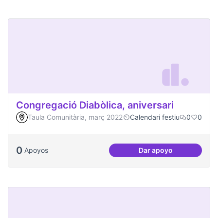
Congregació Diabòlica, aniversari
Taula Comunitària, març 2022
Calendari festiu
0
0
0
Apoyos
Dar apoyo
Congregació Diabòl