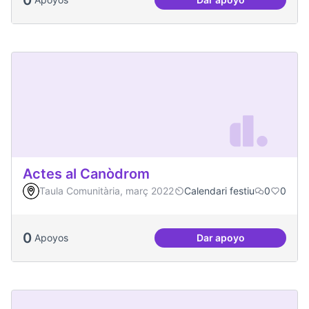
Comissió de Feste
Actes al Canòdrom
Taula Comunitària, març 2022
Calendari festiu
0
0
0
Apoyos
Dar apoyo
Actes al Canòdrom