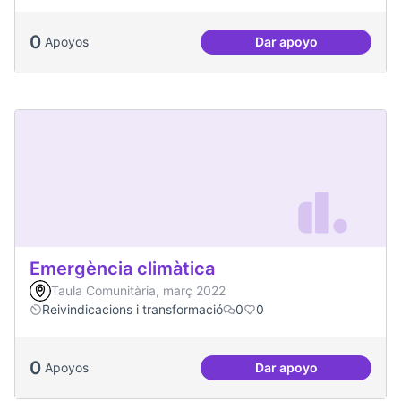
0
Apoyos
Dar apoyo
Més voluntariat
Emergència climàtica
Taula Comunitària, març 2022
Reivindicacions i transformació
0
0
0
Apoyos
Dar apoyo
Emergència climàt