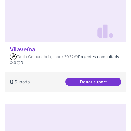
Vilaveïna
Taula Comunitària, març 2022
Projectes comunitaris
0
0
0
Suports
Donar suport
Vilaveïna