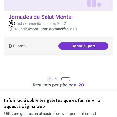
Jornades de Salut Mental
Taula Comunitària, març 2022
Reivindicacions i transformació
0
0
0
Suports
Donar suport
Jornades de Salut 
1
2
Resultats per pàgina:
20
Informació sobre les galetes que es fan servir a
aquesta pàgina web
Utilitzem galetes en el nostre lloc web per a millorar el
Termes i condicions d'ús