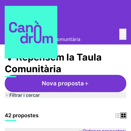
Menú
Entra
Taula Comunitària
/
Menú 
💡 Repensem la Taula Comunitària
💡 Repensem la Taula
Comunitària
Nova proposta
Filtrar i cercar
42 propostes