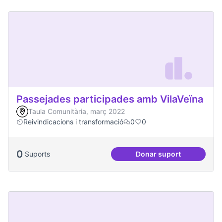
Passejades participades amb VilaVeïna
Taula Comunitària, març 2022
Reivindicacions i transformació
0
0
0
Suports
Donar suport
Passejades partici