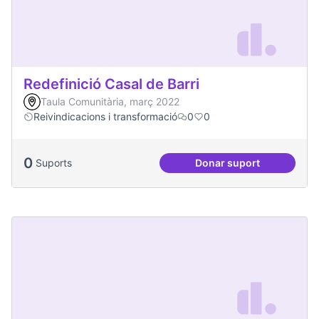
Redefinició Casal de Barri
Taula Comunitària, març 2022
Reivindicacions i transformació
0
0
0
Suports
Donar suport
Redefinició Casal d