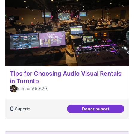
Tips for Choosing Audio Visual Rentals
in Toronto
kipcade
0
0
0
Suports
Donar suport
Tips for Choosing 