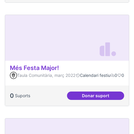
Més Festa Major!
Taula Comunitària, març 2022
Calendari festiu
0
0
0
Suports
Donar suport
Més Festa Major!