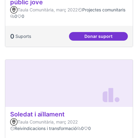
públic jove
Taula Comunitària, març 2022
Projectes comunitaris
0
0
0
Suports
Donar suport
Treball en xarxa am
Soledat i aïllament
Taula Comunitària, març 2022
Reivindicacions i transformació
0
0