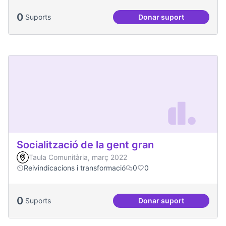
0
Suports
Donar suport
Soledat i aïllament
Socialització de la gent gran
Taula Comunitària, març 2022
Reivindicacions i transformació
0
0
0
Suports
Donar suport
Socialització de la