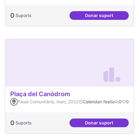
0
Suports
Donar suport
Podcast Radio Com
Plaça del Canòdrom
Taula Comunitària, març 2022
Calendari festiu
0
0
0
Suports
Donar suport
Plaça del Canòdro