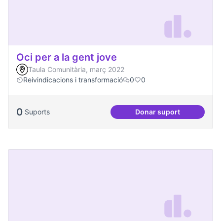
Oci per a la gent jove
Taula Comunitària, març 2022
Reivindicacions i transformació
0
0
0
Suports
Donar suport
Oci per a la gent jo