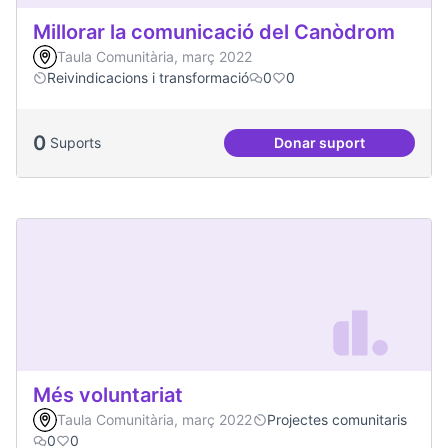
Millorar la comunicació del Canòdrom
Taula Comunitària, març 2022
Reivindicacions i transformació
0
0
0
Suports
Donar suport
Millorar la comun
Més voluntariat
Taula Comunitària, març 2022
Projectes comunitaris
0
0