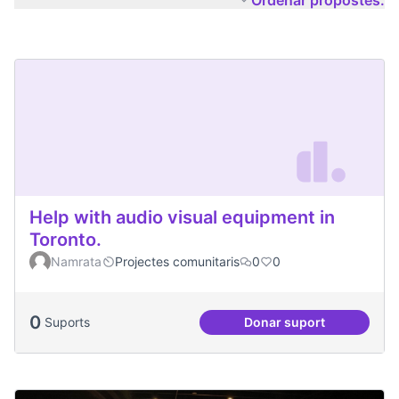
Ordenar propostes:
Help with audio visual equipment in
Toronto.
Namrata
Projectes comunitaris
0
0
0
Suports
Donar suport
Help with audio vi