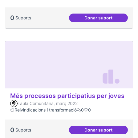
0
Suports
Donar suport
Més voluntariat
Més processos participatius per joves
Taula Comunitària, març 2022
Reivindicacions i transformació
0
0
0
Suports
Donar suport
Més processos part