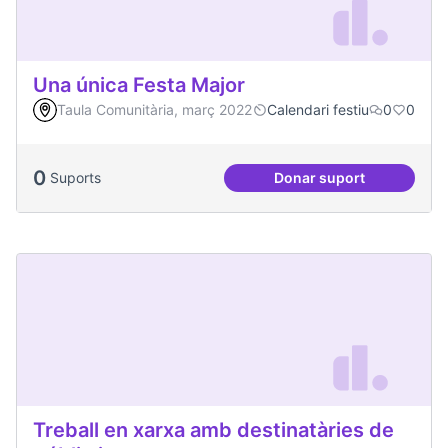
Una única Festa Major
Taula Comunitària, març 2022
Calendari festiu
0
0
0
Suports
Donar suport
Una única Festa Ma
Treball en xarxa amb destinatàries de