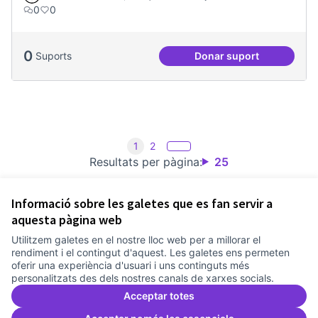
0
0
0
Suports
Donar suport
Més voluntariat
1
2
Resultats per pàgina:
25
Informació sobre les galetes que es fan servir a
aquesta pàgina web
Utilitzem galetes en el nostre lloc web per a millorar el
Termes i condicions d'ús
rendiment i el contingut d'aquest. Les galetes ens permeten
Configuració de les galetes
oferir una experiència d'usuari i uns continguts més
Comunitat Canòdrom a Facebook
(Link externo)
Comunitat Canòdrom a Instagram
(Link externo)
Comunitat Canòdrom a YouTube
(Link externo)
Català
personalitzats des dels nostres canals de xarxes socials.
Triar la llengua
Elegir el idioma
Choose language
Acceptar totes