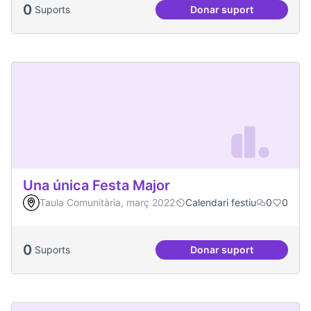
0
Suports
Donar suport
Dinàmiques particip
Una única Festa Major
Taula Comunitària, març 2022
Calendari festiu
0
0
0
Suports
Donar suport
Una única Festa Ma