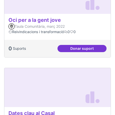
Oci per a la gent jove
Taula Comunitària, març 2022
Reivindicacions i transformació
0
0
0
Suports
Donar suport
Oci per a la gent jo
Dates clau al Casal