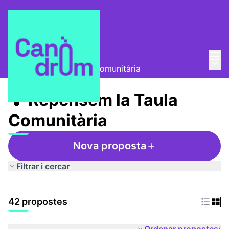
Menú
Entra
Taula Comunitària
/
Menú 
💡 Repensem la Taula Comunitària
💡 Repensem la Taula
Comunitària
Nova proposta
Filtrar i cercar
42 propostes