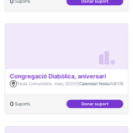
0
Suports
Donar suport
Socialització de la
Congregació Diabòlica, aniversari
Taula Comunitària, març 2022
Calendari festiu
0
0
0
Suports
Donar suport
Congregació Diabòl