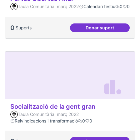
Taula Comunitària, març 2022
Calendari festiu
0
0
0
Suports
Donar suport
Portes Obertes AR
Socialització de la gent gran
Taula Comunitària, març 2022
Reivindicacions i transformació
0
0