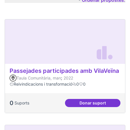
Ordenar propostes:
Passejades participades amb VilaVeïna
Taula Comunitària, març 2022
Reivindicacions i transformació
0
0
0
Suports
Donar suport
Passejades partici