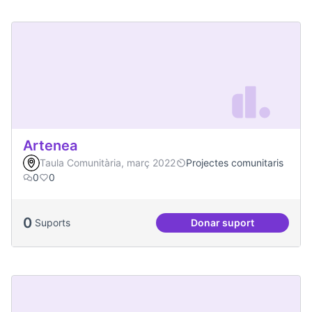
Artenea
Taula Comunitària, març 2022
Projectes comunitaris
0
0
0
Suports
Donar suport
Artenea