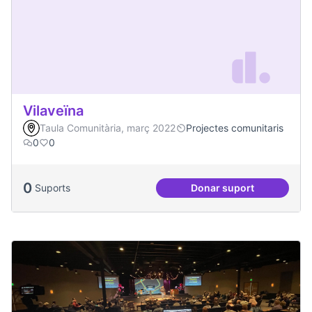
Vilaveïna
Taula Comunitària, març 2022
Projectes comunitaris
0
0
0
Suports
Donar suport
Vilaveïna