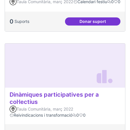
Taula Comunitària, març 2022
Calendari festiu
0
0
0
Suports
Donar suport
Podcast Radio Com
Dinàmiques participatives per a
col·lectius
Taula Comunitària, març 2022
Reivindicacions i transformació
0
0