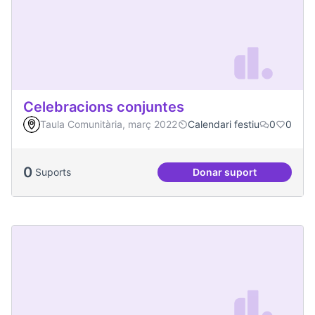
Celebracions conjuntes
Taula Comunitària, març 2022
Calendari festiu
0
0
0
Suports
Donar suport
Celebracions conj