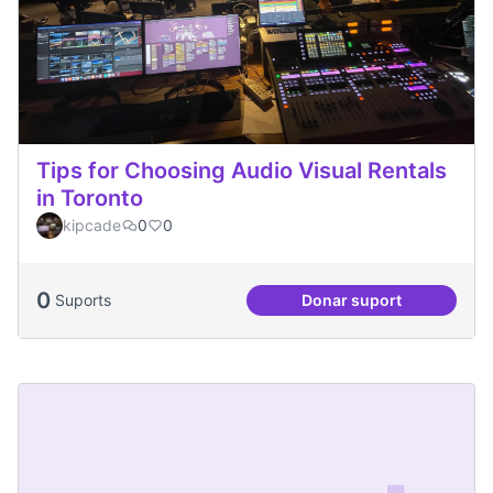
Tips for Choosing Audio Visual Rentals
in Toronto
kipcade
0
0
0
Suports
Donar suport
Tips for Choosing 