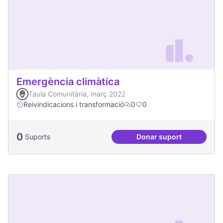
Emergència climàtica
Taula Comunitària, març 2022
Reivindicacions i transformació
0
0
0
Suports
Donar suport
Emergència climàt