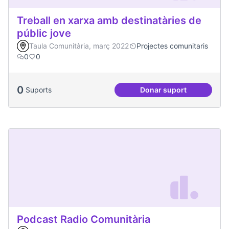
Treball en xarxa amb destinatàries de
públic jove
Taula Comunitària, març 2022
Projectes comunitaris
0
0
0
Suports
Donar suport
Treball en xarxa am
Podcast Radio Comunitària