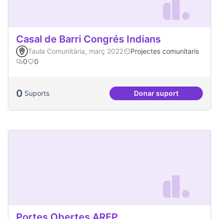
Casal de Barri Congrés Indians
Taula Comunitària, març 2022
Projectes comunitaris
0
0
0
Suports
Donar suport
Casal de Barri Con
Portes Obertes AREP