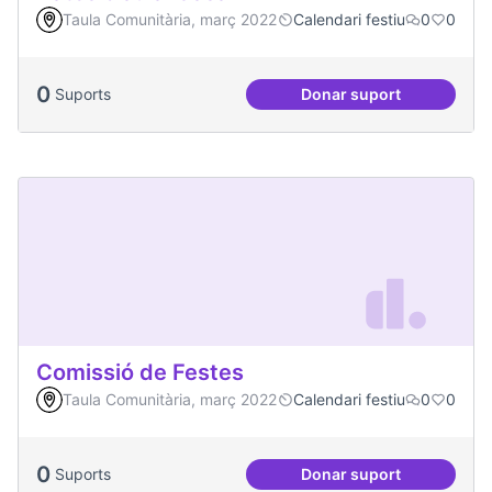
Taula Comunitària, març 2022
Calendari festiu
0
0
0
Suports
Donar suport
Dates clau al Casal
Comissió de Festes
Taula Comunitària, març 2022
Calendari festiu
0
0
0
Suports
Donar suport
Comissió de Feste