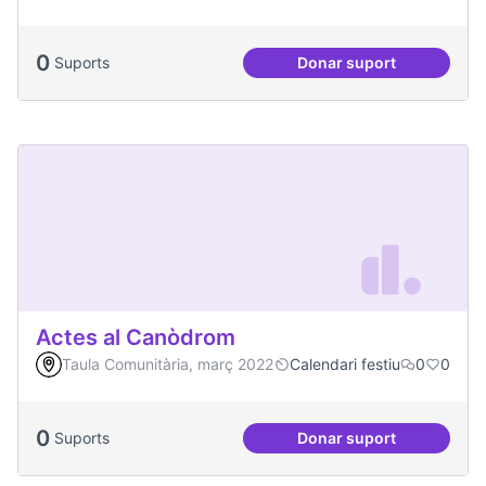
0
Suports
Donar suport
Escletxa digital i 
Actes al Canòdrom
Taula Comunitària, març 2022
Calendari festiu
0
0
0
Suports
Donar suport
Actes al Canòdrom