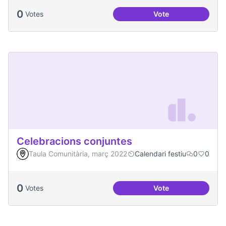
0
Votes
Vote
Comissió de Feste
Celebracions conjuntes
Taula Comunitària, març 2022
Calendari festiu
0
0
0
Votes
Vote
Celebracions conj