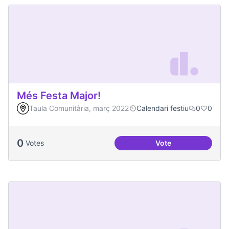
Més Festa Major!
Taula Comunitària, març 2022
Calendari festiu
0
0
0
Votes
Vote
Més Festa Major!