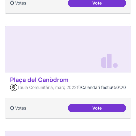
0
Votes
Vote
Podcast Radio Com
Plaça del Canòdrom
Taula Comunitària, març 2022
Calendari festiu
0
0
0
Votes
Vote
Plaça del Canòdro