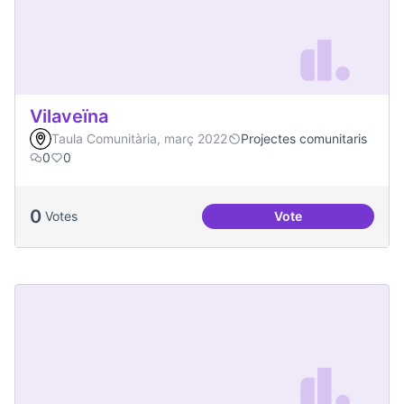
Vilaveïna
Taula Comunitària, març 2022
Projectes comunitaris
0
0
0
Votes
Vote
Vilaveïna