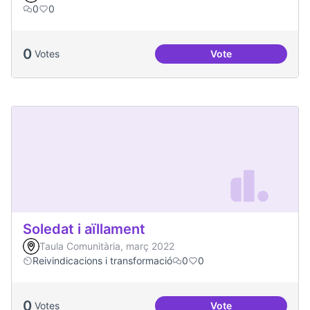
0
0
0
Votes
Vote
Treball en xarxa am
Soledat i aïllament
Taula Comunitària, març 2022
Reivindicacions i transformació
0
0
0
Votes
Vote