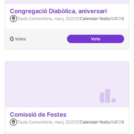
Congregació Diabòlica, aniversari
Taula Comunitària, març 2022
Calendari festiu
0
0
0
Votes
Vote
Congregació Diabòl
Comissió de Festes
Taula Comunitària, març 2022
Calendari festiu
0
0