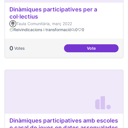
Dinàmiques participatives per a
col·lectius
Taula Comunitària, març 2022
Reivindicacions i transformació
0
0
0
Votes
Vote
Dinàmiques particip
Dinàmiques participatives amb escoles
o casal de joves en dates assenyalades