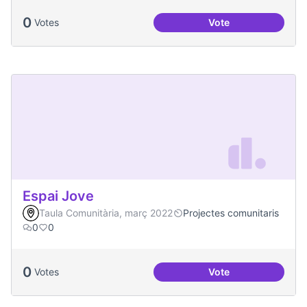
0
Votes
Vote
Festa de la Intercul
Espai Jove
Taula Comunitària, març 2022
Projectes comunitaris
0
0
0
Votes
Vote
Espai Jove