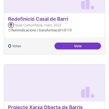
Redefinició Casal de Barri
Taula Comunitària, març 2022
Reivindicacions i transformació
0
0
0
Votes
Vote
Redefinició Casal d
Projecte Xarxa Oberta de Barris