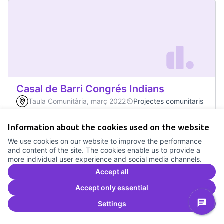
Casal de Barri Congrés Indians
Taula Comunitària, març 2022
Projectes comunitaris
0
0
Information about the cookies used on the website
We use cookies on our website to improve the performance
0
Votes
Vote
Casal de Barri Con
and content of the site. The cookies enable us to provide a
more individual user experience and social media channels.
Accept all
Accept only essential
Settings