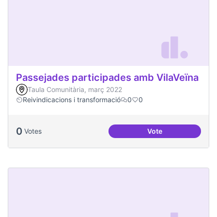
Passejades participades amb VilaVeïna
Taula Comunitària, març 2022
Reivindicacions i transformació
0
0
0
Votes
Vote
Passejades partici