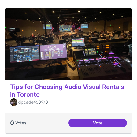
Tips for Choosing Audio Visual Rentals
in Toronto
kipcade
0
0
0
Votes
Vote
Tips for Choosing 