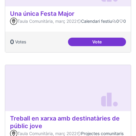
Una única Festa Major
Taula Comunitària, març 2022
Calendari festiu
0
0
0
Votes
Vote
Una única Festa Ma
Treball en xarxa amb destinatàries de
públic jove
Taula Comunitària, març 2022
Projectes comunitaris