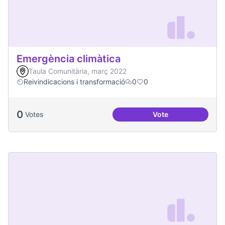
Emergència climàtica
Taula Comunitària, març 2022
Reivindicacions i transformació
0
0
0
Votes
Vote
Emergència climàt