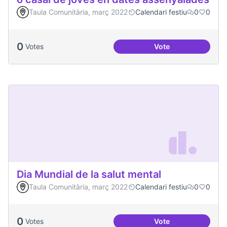
Taula Comunitària, març 2022
Calendari festiu
0
0
0
Votes
Vote
Dinàmiques partici
Dia Mundial de la salut mental
Taula Comunitària, març 2022
Calendari festiu
0
0
0
Votes
Vote
Dia Mundial de la s