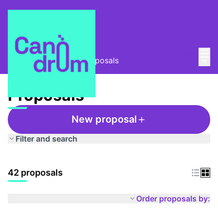
Mai
Log in
Main
Taula Comunitària
/
Proposals
Proposals
New proposal
Filter and search
42 proposals
Order proposals by: