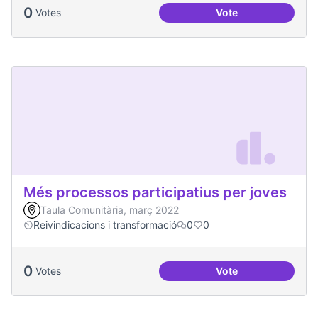
0
Votes
Vote
Més voluntariat
Més processos participatius per joves
Taula Comunitària, març 2022
Reivindicacions i transformació
0
0
0
Votes
Vote
Més processos part