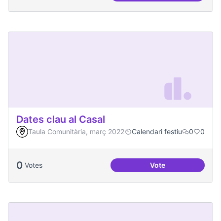
Dates clau al Casal
Taula Comunitària, març 2022
Calendari festiu
0
0
0
Votes
Vote
Dates clau al Casal