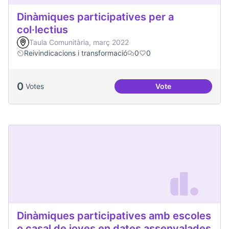
Dinàmiques participatives per a
col·lectius
Taula Comunitària, març 2022
Reivindicacions i transformació
0
0
0
Votes
Vote
Dinàmiques particip
Dinàmiques participatives amb escoles
o casal de joves en dates assenyalades