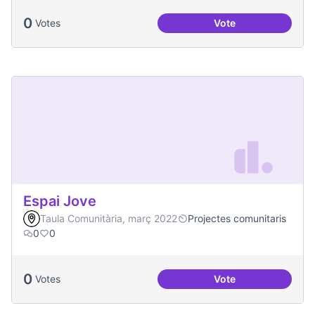
0
Votes
Vote
Festa de la Intercul
Espai Jove
Taula Comunitària, març 2022
Projectes comunitaris
0
0
0
Votes
Vote
Espai Jove