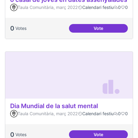
Taula Comunitària, març 2022
Calendari festiu
0
0
0
Votes
Vote
Dinàmiques partici
Dia Mundial de la salut mental
Taula Comunitària, març 2022
Calendari festiu
0
0
0
Votes
Vote
Dia Mundial de la s