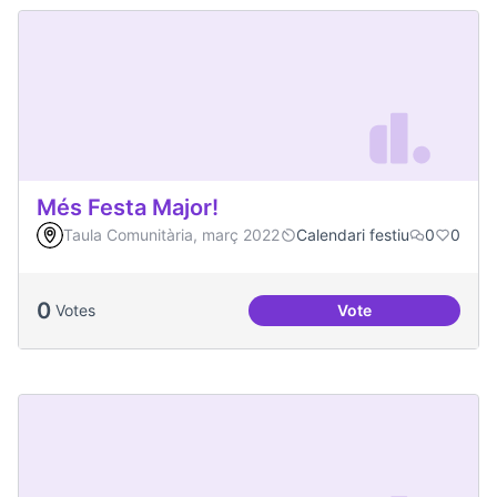
Més Festa Major!
Taula Comunitària, març 2022
Calendari festiu
0
0
0
Votes
Vote
Més Festa Major!