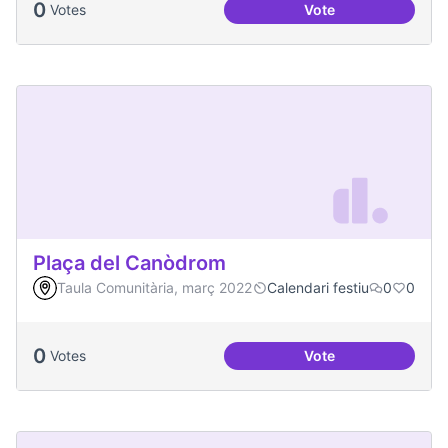
0
Votes
Vote
Podcast Radio Com
Plaça del Canòdrom
Taula Comunitària, març 2022
Calendari festiu
0
0
0
Votes
Vote
Plaça del Canòdro