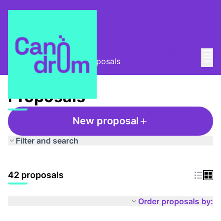
Mai
Log in
Main
Taula Comunitària
/
Proposals
Proposals
New proposal
Filter and search
42 proposals
Order proposals by: