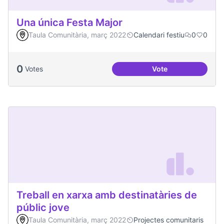
Una única Festa Major
Taula Comunitària, març 2022
Calendari festiu
0
0
0
Votes
Vote
Una única Festa Ma
Treball en xarxa amb destinatàries de
públic jove
Taula Comunitària, març 2022
Projectes comunitaris