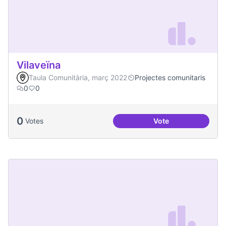
Vilaveïna
Taula Comunitària, març 2022
Projectes comunitaris
0
0
0
Votes
Vote
Vilaveïna