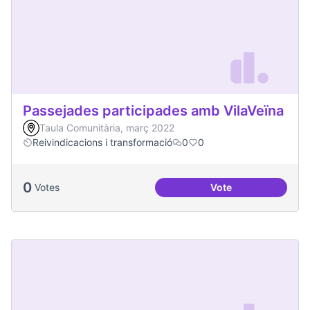
Passejades participades amb VilaVeïna
Taula Comunitària, març 2022
Reivindicacions i transformació
0
0
0
Votes
Vote
Passejades partici