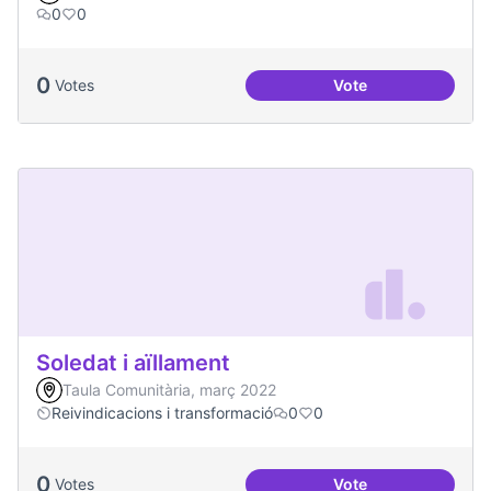
0
0
0
Votes
Vote
Treball en xarxa am
Soledat i aïllament
Taula Comunitària, març 2022
Reivindicacions i transformació
0
0
0
Votes
Vote