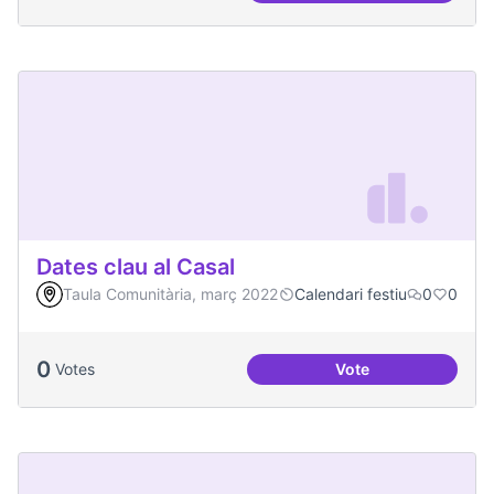
Dates clau al Casal
Taula Comunitària, març 2022
Calendari festiu
0
0
0
Votes
Vote
Dates clau al Casal