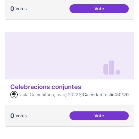
0
Votes
Vote
Comissió de Feste
Celebracions conjuntes
Taula Comunitària, març 2022
Calendari festiu
0
0
0
Votes
Vote
Celebracions conj