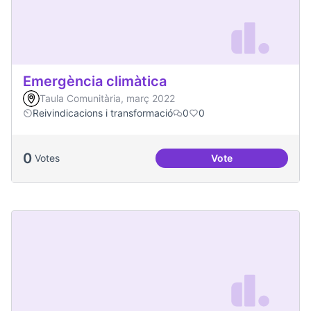
Emergència climàtica
Taula Comunitària, març 2022
Reivindicacions i transformació
0
0
0
Votes
Vote
Emergència climàt