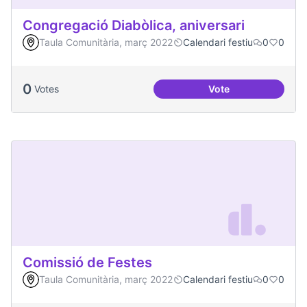
Congregació Diabòlica, aniversari
Taula Comunitària, març 2022
Calendari festiu
0
0
0
Votes
Vote
Congregació Diabòl
Comissió de Festes
Taula Comunitària, març 2022
Calendari festiu
0
0