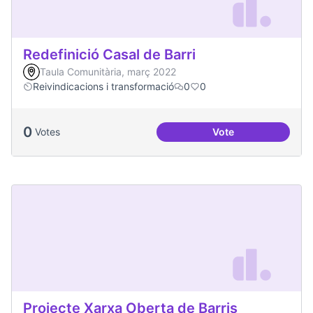
Redefinició Casal de Barri
Taula Comunitària, març 2022
Reivindicacions i transformació
0
0
0
Votes
Vote
Redefinició Casal d
Projecte Xarxa Oberta de Barris