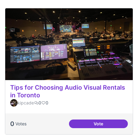
Tips for Choosing Audio Visual Rentals
in Toronto
kipcade
0
0
0
Votes
Vote
Tips for Choosing 