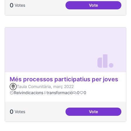
0
Votes
Vote
Més voluntariat
Més processos participatius per joves
Taula Comunitària, març 2022
Reivindicacions i transformació
0
0
0
Votes
Vote
Més processos part