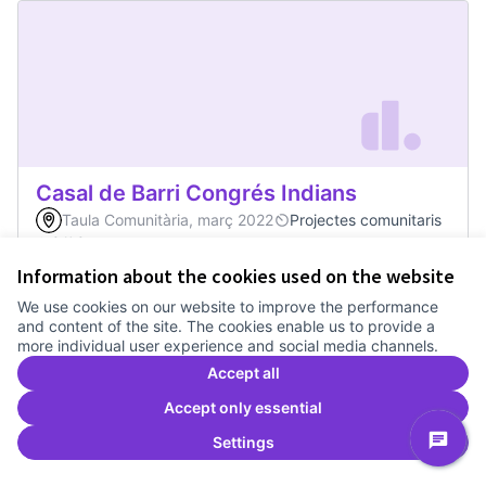
Casal de Barri Congrés Indians
Taula Comunitària, març 2022
Projectes comunitaris
0
0
Information about the cookies used on the website
We use cookies on our website to improve the performance
0
Votes
Vote
Casal de Barri Con
and content of the site. The cookies enable us to provide a
more individual user experience and social media channels.
Accept all
Accept only essential
Settings