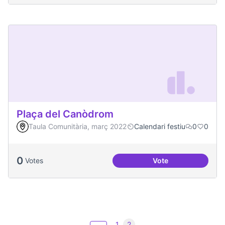
Plaça del Canòdrom
Taula Comunitària, març 2022
Calendari festiu
0
0
0
Votes
Vote
Plaça del Canòdro
1
2