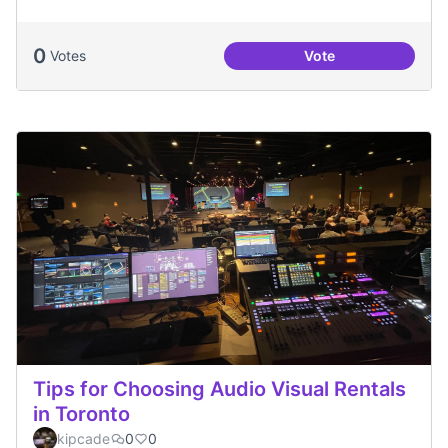
0
Votes
Vote
Oci per a la gent jo
Tips for Choosing Audio Visual Rentals
in Toronto
kipcade
0
0