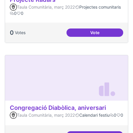
Taula Comunitària, març 2022
Projectes comunitaris
0
0
0
Votes
Vote
Projecte Radars
Congregació Diabòlica, aniversari
Taula Comunitària, març 2022
Calendari festiu
0
0