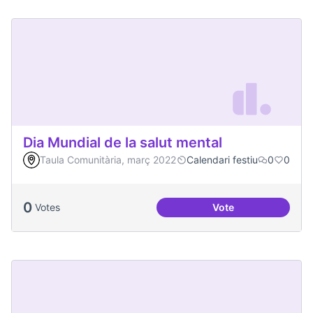
Dia Mundial de la salut mental
Taula Comunitària, març 2022
Calendari festiu
0
0
0
Votes
Vote
Dia Mundial de la s