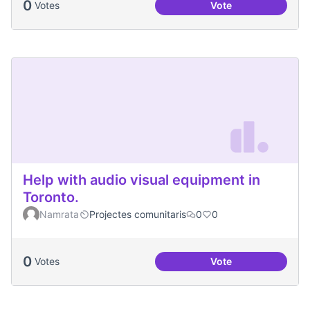
0
Votes
Vote
Congregació Diabòl
Help with audio visual equipment in
Toronto.
Namrata
Projectes comunitaris
0
0
0
Votes
Vote
Help with audio vi