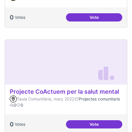
0
Votes
Vote
Tips for Choosing 
Projecte CoActuem per la salut mental
Taula Comunitària, març 2022
Projectes comunitaris
0
0
0
Votes
Vote
Projecte CoActuem 