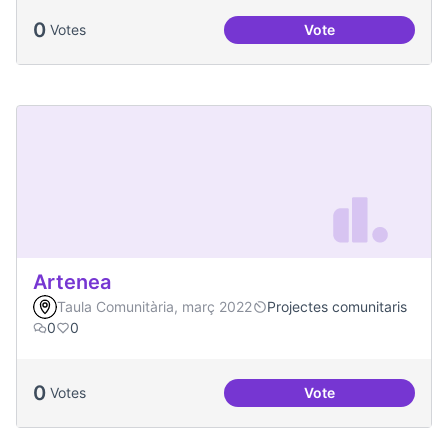
0
Votes
Vote
Millorar la comun
Artenea
Taula Comunitària, març 2022
Projectes comunitaris
0
0
0
Votes
Vote
Artenea