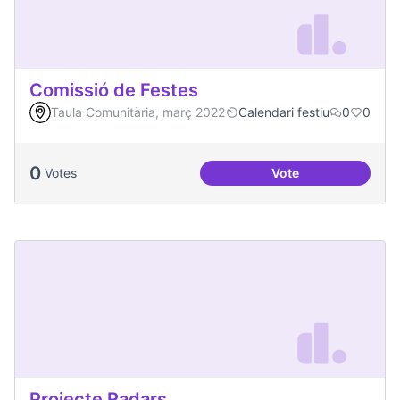
Comissió de Festes
Taula Comunitària, març 2022
Calendari festiu
0
0
0
Votes
Vote
Comissió de Feste
Projecte Radars