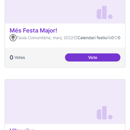
Més Festa Major!
Taula Comunitària, març 2022
Calendari festiu
0
0
0
Votes
Vote
Més Festa Major!