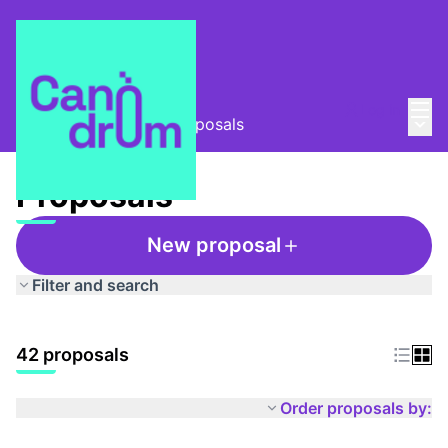
Mai
Log in
Main
Taula Comunitària
/
Proposals
Proposals
New proposal
Filter and search
42 proposals
Order proposals by: