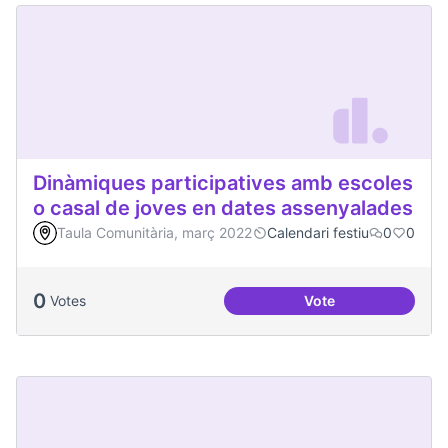
Dinàmiques participatives amb escoles
o casal de joves en dates assenyalades
Taula Comunitària, març 2022
Calendari festiu
0
0
0
Votes
Vote
Dinàmiques partici