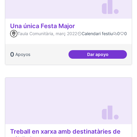
Una única Festa Major
Taula Comunitària, març 2022
Calendari festiu
0
0
0
Apoyos
Dar apoyo
Una única Festa Ma
Treball en xarxa amb destinatàries de