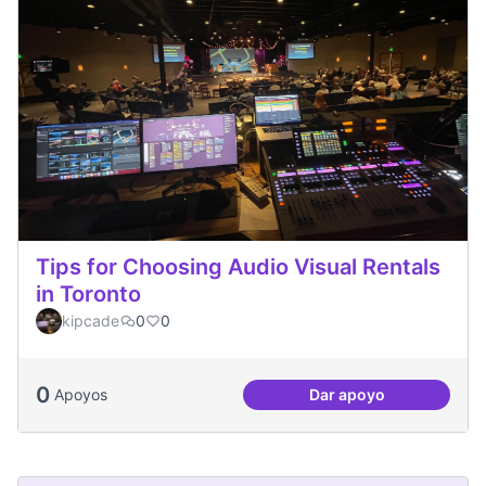
Tips for Choosing Audio Visual Rentals
in Toronto
kipcade
0
0
0
Apoyos
Dar apoyo
Tips for Choosing 