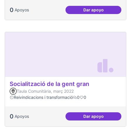
0
Apoyos
Dar apoyo
Soledat i aïllament
Socialització de la gent gran
Taula Comunitària, març 2022
Reivindicacions i transformació
0
0
0
Apoyos
Dar apoyo
Socialització de la