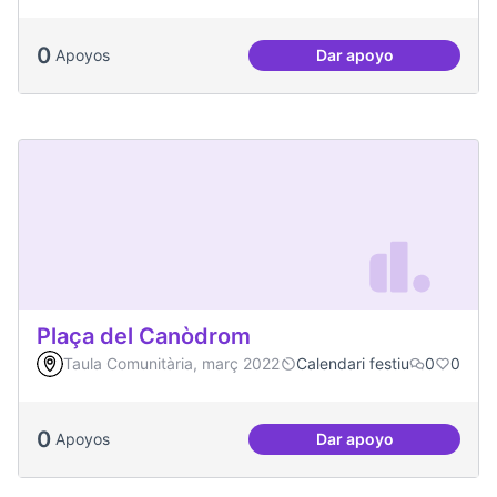
0
Apoyos
Dar apoyo
Podcast Radio Com
Plaça del Canòdrom
Taula Comunitària, març 2022
Calendari festiu
0
0
0
Apoyos
Dar apoyo
Plaça del Canòdro