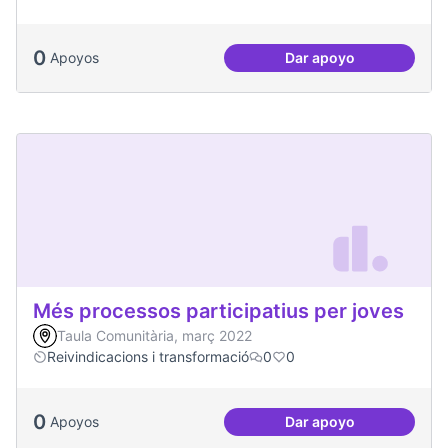
0
Apoyos
Dar apoyo
Més voluntariat
Més processos participatius per joves
Taula Comunitària, març 2022
Reivindicacions i transformació
0
0
0
Apoyos
Dar apoyo
Més processos part