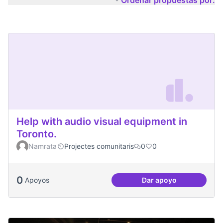
Ordenar propuestas por:
Help with audio visual equipment in
Toronto.
Namrata
Projectes comunitaris
0
0
0
Apoyos
Dar apoyo
Help with audio vi