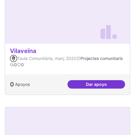
Vilaveïna
Taula Comunitària, març 2022
Projectes comunitaris
0
0
0
Apoyos
Dar apoyo
Vilaveïna