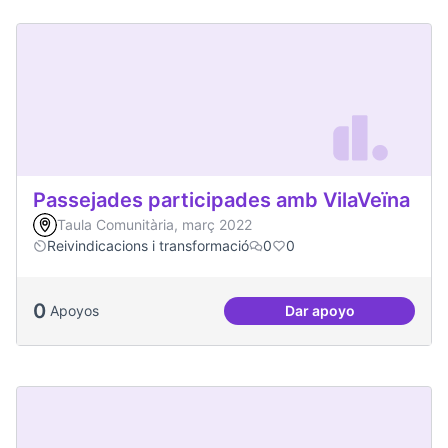
Passejades participades amb VilaVeïna
Taula Comunitària, març 2022
Reivindicacions i transformació
0
0
0
Apoyos
Dar apoyo
Passejades partici