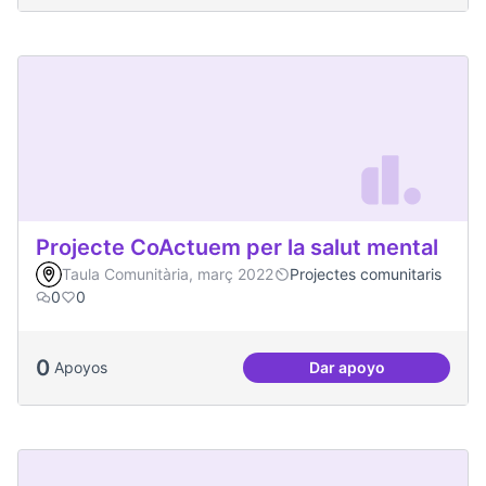
Projecte CoActuem per la salut mental
Taula Comunitària, març 2022
Projectes comunitaris
0
0
0
Apoyos
Dar apoyo
Projecte CoActuem 