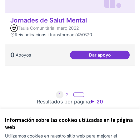
Jornades de Salut Mental
Taula Comunitària, març 2022
Reivindicacions i transformació
0
0
0
Apoyos
Dar apoyo
Jornades de Salut 
1
2
Resultados por página:
20
Información sobre las cookies utilizadas en la página
web
Utilizamos cookies en nuestro sitio web para mejorar el
Términos y condiciones de uso