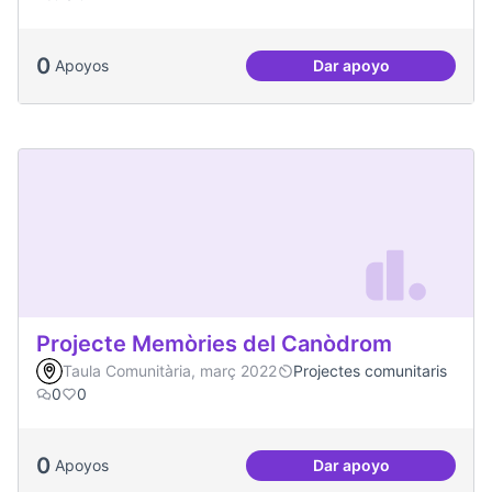
0
Apoyos
Dar apoyo
Projecte Radars
Projecte Memòries del Canòdrom
Taula Comunitària, març 2022
Projectes comunitaris
0
0
0
Apoyos
Dar apoyo
Projecte Memòries