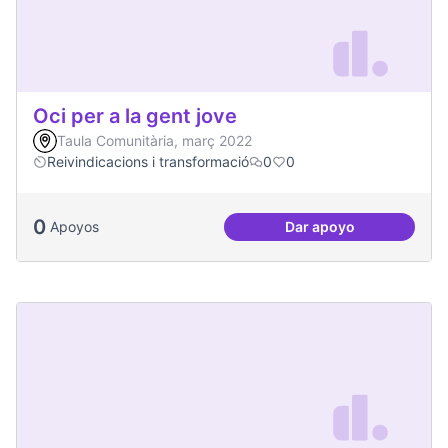
Oci per a la gent jove
Taula Comunitària, març 2022
Reivindicacions i transformació
0
0
0
Apoyos
Dar apoyo
Oci per a la gent jo