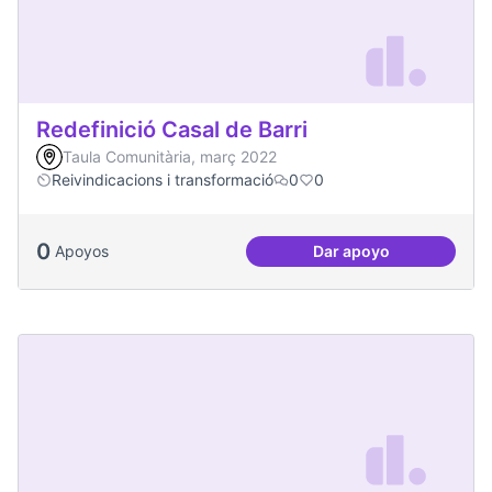
Redefinició Casal de Barri
Taula Comunitària, març 2022
Reivindicacions i transformació
0
0
0
Apoyos
Dar apoyo
Redefinició Casal d