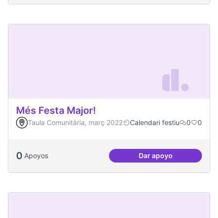
Més Festa Major!
Taula Comunitària, març 2022
Calendari festiu
0
0
0
Apoyos
Dar apoyo
Més Festa Major!