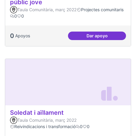
públic jove
Taula Comunitària, març 2022
Projectes comunitaris
0
0
0
Apoyos
Dar apoyo
Treball en xarxa am
Soledat i aïllament
Taula Comunitària, març 2022
Reivindicacions i transformació
0
0