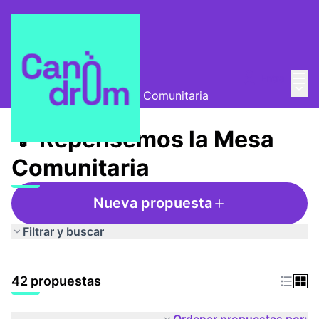
Menú
Entra
Mesa Comunitaria
/
Menú 
💡 Repensemos la Mesa Comunitaria
💡 Repensemos la Mesa
Comunitaria
Nueva propuesta
Filtrar y buscar
42 propuestas