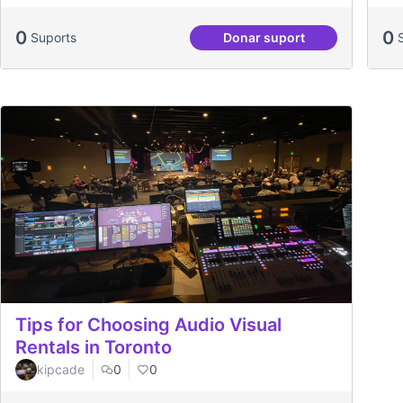
0
0
Suports
Donar suport
Vilaveïna
Tips for Choosing Audio Visual
Rentals in Toronto
kipcade
0
0