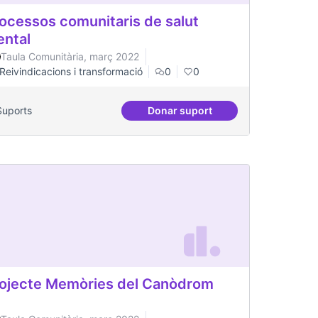
ocessos comunitaris de salut
ntal
Taula Comunitària, març 2022
Reivindicacions i transformació
0
0
Suports
Donar suport
Processos comunitaris de sa
ojecte Memòries del Canòdrom