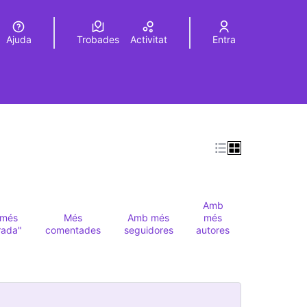
Ajuda
Trobades
Activitat
Entra
Elegir el idioma
Choose language
Amb
més
Més
Amb més
més
rada"
comentades
seguidores
autores