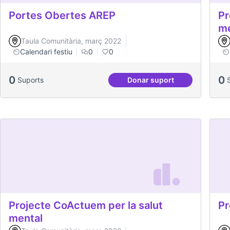
Portes Obertes AREP
Pr
me
Taula Comunitària, març 2022
Calendari festiu
0
0
0
0
Suports
Donar suport
Portes Obertes AREP
Projecte CoActuem per la salut
Pr
mental