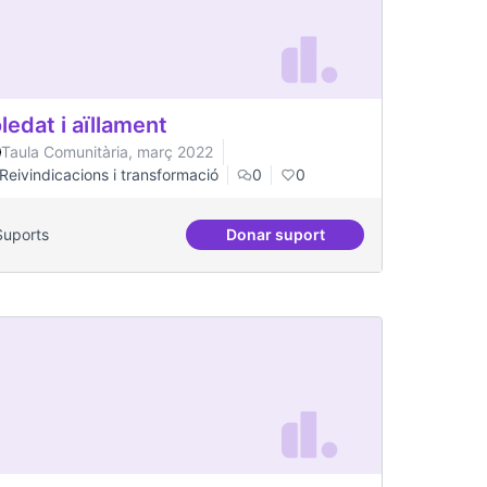
ledat i aïllament
Taula Comunitària, març 2022
Reivindicacions i transformació
0
0
Suports
Donar suport
t gran
Soledat i aïllament