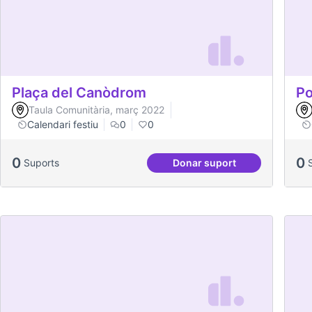
Plaça del Canòdrom
Po
Taula Comunitària, març 2022
Calendari festiu
0
0
0
0
Suports
Donar suport
Plaça del Canòdrom