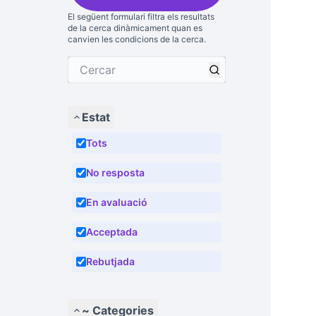
El següent formulari filtra els resultats
de la cerca dinàmicament quan es
canvien les condicions de la cerca.
Estat
Tots
No resposta
En avaluació
Acceptada
Rebutjada
~ Categories