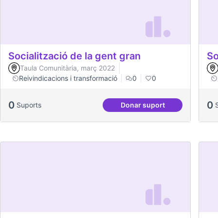
Socialització de la gent gran
So
Taula Comunitària, març 2022
Reivindicacions i transformació
0
0
0
0
Suports
Donar suport
Socialització de la gen