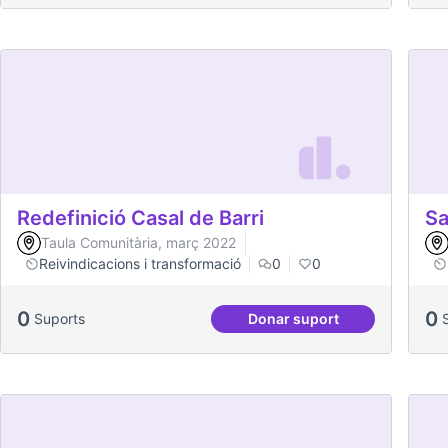
Redefinició Casal de Barri
Sa
Taula Comunitària, març 2022
Reivindicacions i transformació
0
0
0
0
Suports
Donar suport
Redefinició Casal de Ba