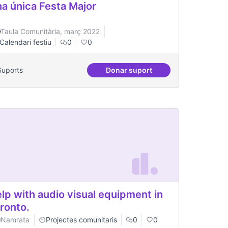
a única Festa Major
Taula Comunitària, març 2022
Calendari festiu
0
0
Suports
Donar suport
stinatàries de públic jove
Una única Festa Major
lp with audio visual equipment in
ronto.
Namrata
Projectes comunitaris
0
0