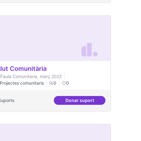
lut Comunitària
Taula Comunitària, març 2022
Projectes comunitaris
0
0
Suports
Donar suport
rri
Salut Comunitària