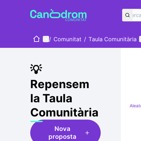
Inici
Menú principal
/
Comunitat
/
Taula Comunitària
💡
Repensem
la Taula
Aleat
Comunitària
Nova
proposta