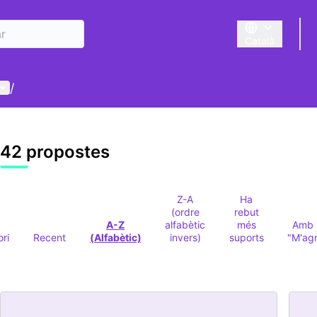
Català
Triar la llengua
Menú d'usuari
/
42 propostes
Z-A
Ha
(ordre
rebut
A-Z
alfabètic
més
Amb 
ori
Recent
(Alfabètic)
invers)
suports
"M'ag