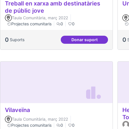
Treball en xarxa amb destinatàries
Un
de públic jove
Taula Comunitària, març 2022
Projectes comunitaris
0
0
0
0
Suports
Donar suport
Treball en xarxa amb de
Vilaveïna
He
To
Taula Comunitària, març 2022
Projectes comunitaris
0
0