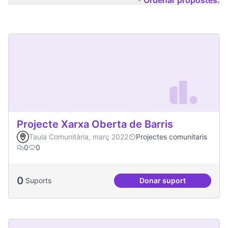
Ordenar propostes:
Projecte Xarxa Oberta de Barris
Taula Comunitària, març 2022
Projectes comunitaris
0
0
0
Suports
Donar suport
Projecte Xarxa Obe