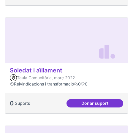
Soledat i aïllament
Taula Comunitària, març 2022
Reivindicacions i transformació
0
0
0
Suports
Donar suport
Soledat i aïllament