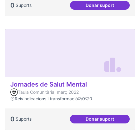
0
Suports
Donar suport
Passejades partici
Jornades de Salut Mental
Taula Comunitària, març 2022
Reivindicacions i transformació
0
0
0
Suports
Donar suport
Jornades de Salut 