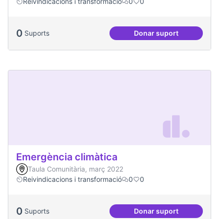
Reivindicacions i transformació
0
0
0
Suports
Donar suport
Més processos part
Emergència climàtica
Taula Comunitària, març 2022
Reivindicacions i transformació
0
0
0
Suports
Donar suport
Emergència climàt