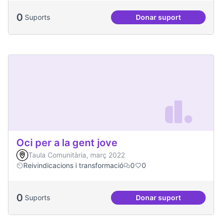
0
Suports
Donar suport
Processos comunita
Oci per a la gent jove
Taula Comunitària, març 2022
Reivindicacions i transformació
0
0
0
Suports
Donar suport
Oci per a la gent jo