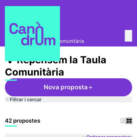
Menú
Entra
Taula Comunitària
/
Menú 
💡 Repensem la Taula Comunitària
💡 Repensem la Taula
Comunitària
Nova proposta
Filtrar i cercar
42 propostes