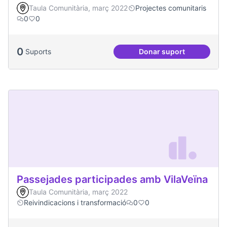
Taula Comunitària, març 2022
Projectes comunitaris
0
0
0
Suports
Donar suport
Més voluntariat
Passejades participades amb VilaVeïna
Taula Comunitària, març 2022
Reivindicacions i transformació
0
0