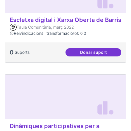
Escletxa digital i Xarxa Oberta de Barris
Taula Comunitària, març 2022
Reivindicacions i transformació
0
0
0
Suports
Donar suport
Escletxa digital i 
Dinàmiques participatives per a