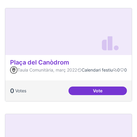
Plaça del Canòdrom
Taula Comunitària, març 2022
Calendari festiu
0
0
0
Votes
Vote
Plaça del Canòdro