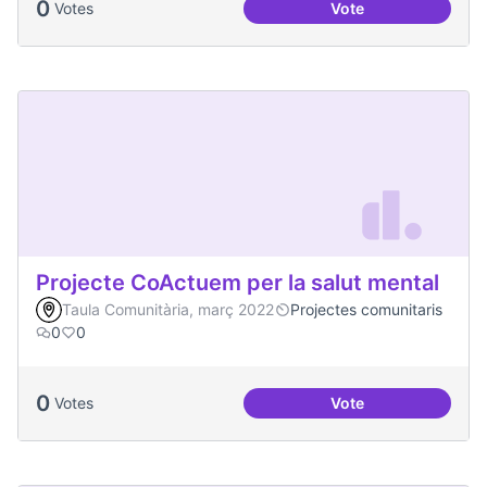
0
Votes
Vote
Processos comunita
Projecte CoActuem per la salut mental
Taula Comunitària, març 2022
Projectes comunitaris
0
0
0
Votes
Vote
Projecte CoActuem 