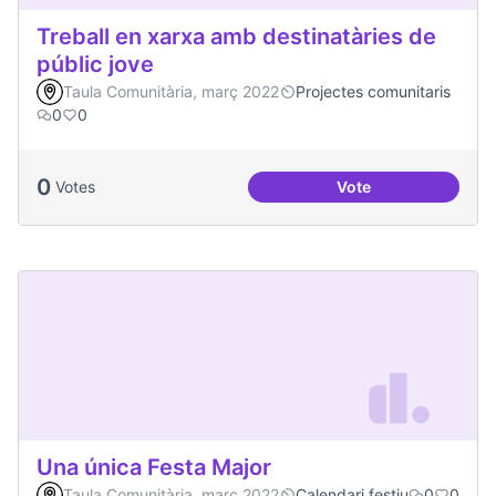
Treball en xarxa amb destinatàries de
públic jove
Taula Comunitària, març 2022
Projectes comunitaris
0
0
0
Votes
Vote
Treball en xarxa am
Una única Festa Major
Taula Comunitària, març 2022
Calendari festiu
0
0