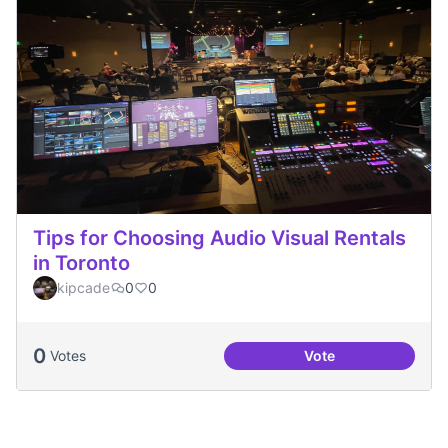
Tips for Choosing Audio Visual Rentals
in Toronto
kipcade
0
0
0
Votes
Vote
Tips for Choosing 