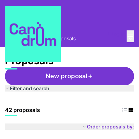
Mai
Log in
Main
Taula Comunitària
/
Proposals
Proposals
New proposal
Filter and search
42 proposals
Order proposals by: