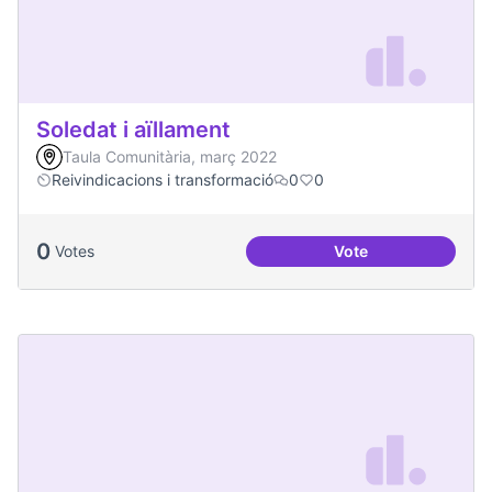
Soledat i aïllament
Taula Comunitària, març 2022
Reivindicacions i transformació
0
0
0
Votes
Vote
Soledat i aïllament