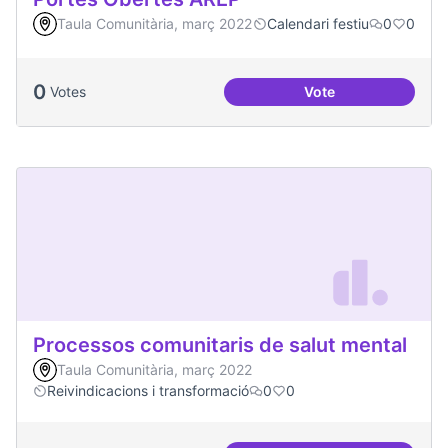
Taula Comunitària, març 2022
Calendari festiu
0
0
0
Votes
Vote
Portes Obertes AR
Processos comunitaris de salut mental
Taula Comunitària, març 2022
Reivindicacions i transformació
0
0