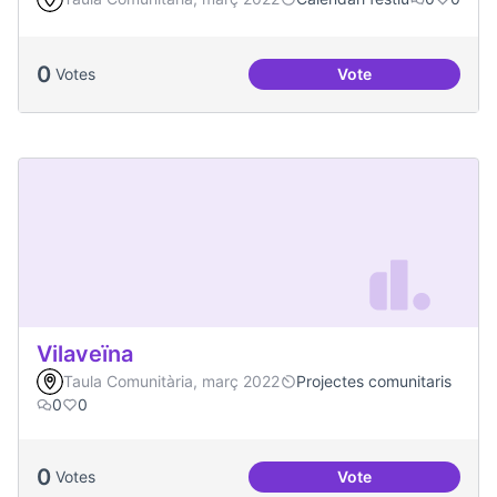
0
Votes
Vote
Una única Festa Ma
Vilaveïna
Taula Comunitària, març 2022
Projectes comunitaris
0
0
0
Votes
Vote
Vilaveïna