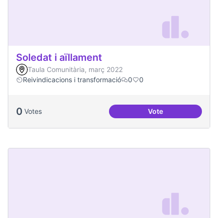
Soledat i aïllament
Taula Comunitària, març 2022
Reivindicacions i transformació
0
0
0
Votes
Vote
Soledat i aïllament