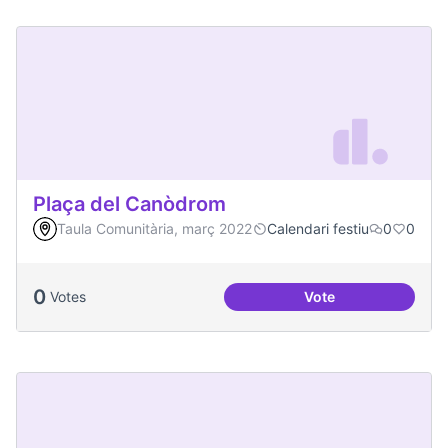
Plaça del Canòdrom
Taula Comunitària, març 2022
Calendari festiu
0
0
0
Votes
Vote
Plaça del Canòdro