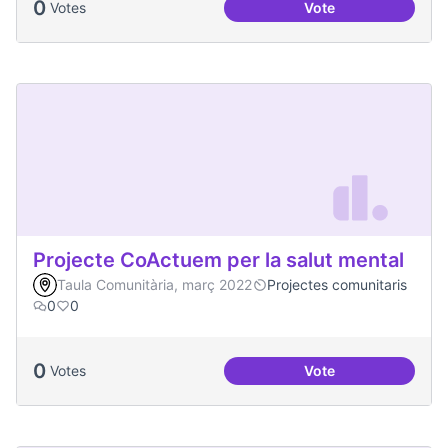
0
Votes
Vote
Processos comunita
Projecte CoActuem per la salut mental
Taula Comunitària, març 2022
Projectes comunitaris
0
0
0
Votes
Vote
Projecte CoActuem 