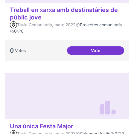
Treball en xarxa amb destinatàries de
públic jove
Taula Comunitària, març 2022
Projectes comunitaris
0
0
0
Votes
Vote
Treball en xarxa am
Una única Festa Major
Taula Comunitària, març 2022
Calendari festiu
0
0