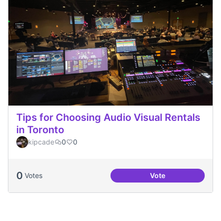
Tips for Choosing Audio Visual Rentals
in Toronto
kipcade
0
0
0
Votes
Vote
Tips for Choosing 