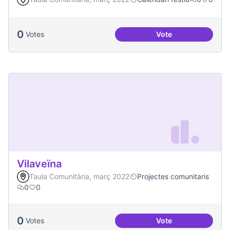
0
Votes
Vote
Una única Festa Ma
Vilaveïna
Taula Comunitària, març 2022
Projectes comunitaris
0
0
0
Votes
Vote
Vilaveïna