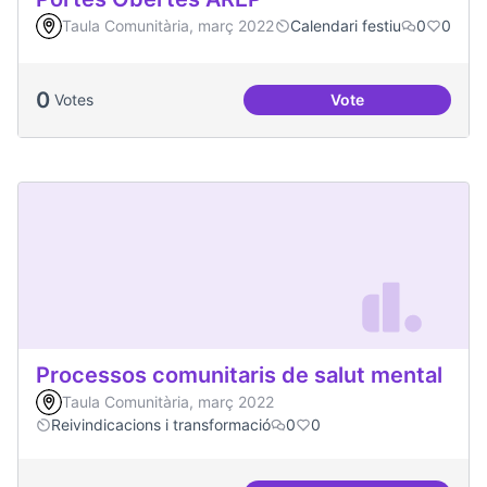
Taula Comunitària, març 2022
Calendari festiu
0
0
0
Votes
Vote
Portes Obertes AR
Processos comunitaris de salut mental
Taula Comunitària, març 2022
Reivindicacions i transformació
0
0