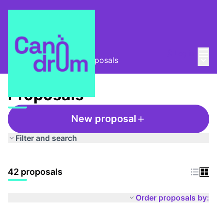
Mai
Log in
Main
Taula Comunitària
/
Proposals
Proposals
New proposal
Filter and search
42 proposals
Order proposals by: