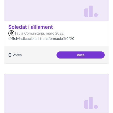
Soledat i aïllament
Taula Comunitària, març 2022
Reivindicacions i transformació
0
0
0
Votes
Vote
Soledat i aïllament