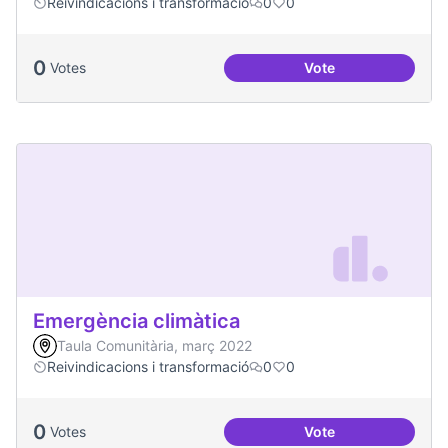
Reivindicacions i transformació
0
0
0
Votes
Vote
Dinàmiques particip
Emergència climàtica
Taula Comunitària, març 2022
Reivindicacions i transformació
0
0
0
Votes
Vote
Emergència climàt