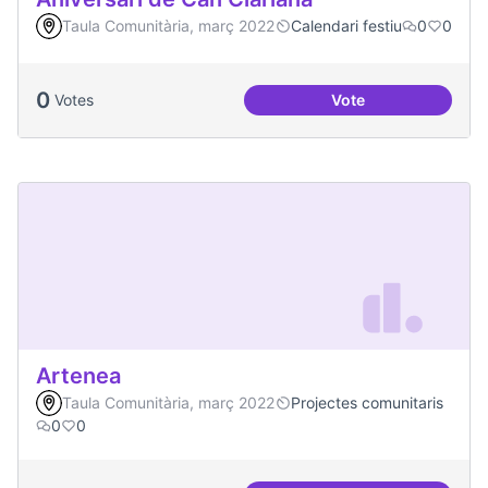
Taula Comunitària, març 2022
Calendari festiu
0
0
0
Votes
Vote
Aniversari de Can 
Artenea
Taula Comunitària, març 2022
Projectes comunitaris
0
0