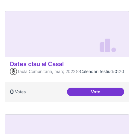
Dates clau al Casal
Taula Comunitària, març 2022
Calendari festiu
0
0
0
Votes
Vote
Dates clau al Casal