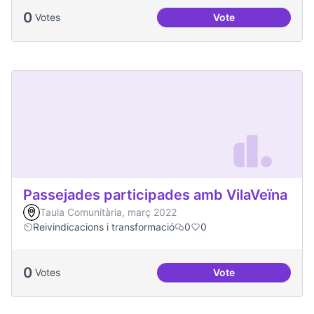
0
Votes
Vote
Oci per a la gent jo
Passejades participades amb VilaVeïna
Taula Comunitària, març 2022
Reivindicacions i transformació
0
0
0
Votes
Vote
Passejades partici