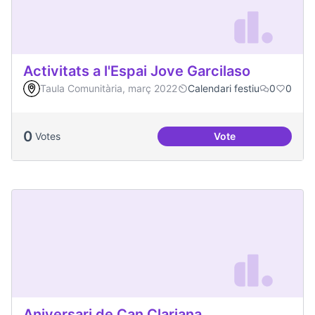
Activitats a l'Espai Jove Garcilaso
Taula Comunitària, març 2022
Calendari festiu
0
0
0
Votes
Vote
Activitats a l'Espa
Aniversari de Can Clariana