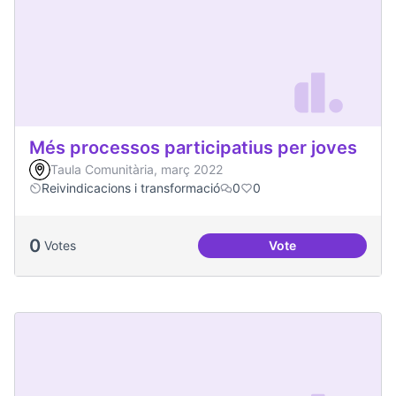
Més processos participatius per joves
Taula Comunitària, març 2022
Reivindicacions i transformació
0
0
0
Votes
Vote
Més processos part