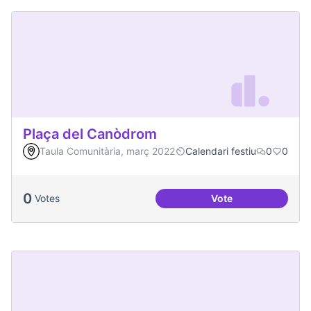
Plaça del Canòdrom
Taula Comunitària, març 2022
Calendari festiu
0
0
0
Votes
Vote
Plaça del Canòdro