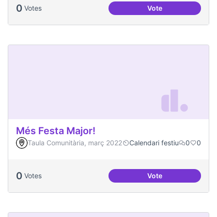
0
Votes
Vote
Malestar emocional
Més Festa Major!
Taula Comunitària, març 2022
Calendari festiu
0
0
0
Votes
Vote
Més Festa Major!