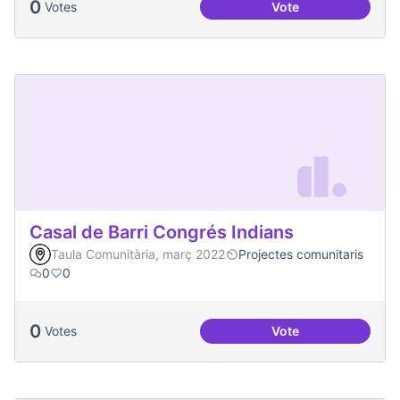
0
Votes
Vote
Artenea
Casal de Barri Congrés Indians
Taula Comunitària, març 2022
Projectes comunitaris
0
0
0
Votes
Vote
Casal de Barri Con