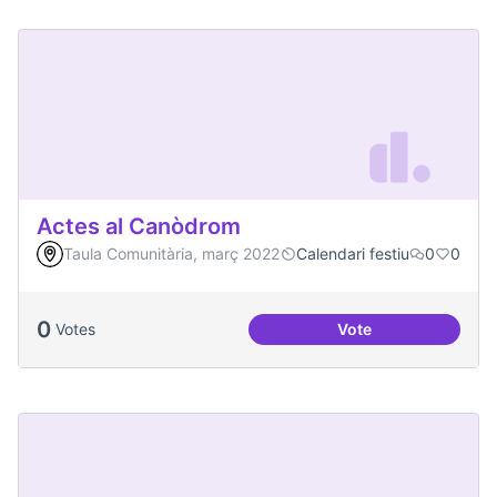
Actes al Canòdrom
Taula Comunitària, març 2022
Calendari festiu
0
0
0
Votes
Vote
Actes al Canòdrom