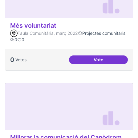
Més voluntariat
Taula Comunitària, març 2022
Projectes comunitaris
0
0
0
Votes
Vote
Més voluntariat
Millorar la comunicació del Canòdrom