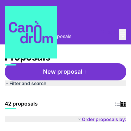
Mai
Log in
Main
Taula Comunitària
/
Proposals
Proposals
New proposal
Filter and search
42 proposals
Order proposals by: