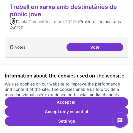
Treball en xarxa amb destinatàries de
públic jove
Taula Comunitària, març 2022
Projectes comunitaris
0
0
0
Votes
Vote
Treball en xarxa am
Information about the cookies used on the website
We use cookies on our website to improve the performance
and content of the site. The cookies enable us to provide a
more individual user experience and social media channels.
Accept all
Accept only essential
Settings
Una única Festa Major
Taula Comunitària, març 2022
Calendari festiu
0
0