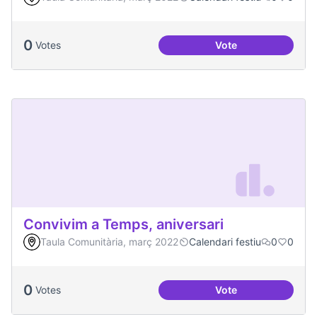
0
Votes
Vote
Congregació Diabòl
Convivim a Temps, aniversari
Taula Comunitària, març 2022
Calendari festiu
0
0
0
Votes
Vote
Convivim a Temps, 