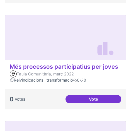
Més processos participatius per joves
Taula Comunitària, març 2022
Reivindicacions i transformació
0
0
0
Votes
Vote
Més processos part