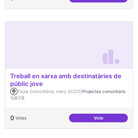
Malestar emocional
Treball en xarxa amb destinatàries de
públic jove
Taula Comunitària, març 2022
Projectes comunitaris
0
0
0
Votes
Vote
Treball en xarxa am