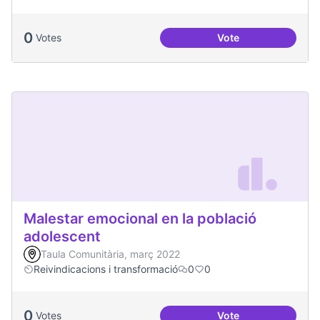
0
Votes
Vote
Podcast Radio Com
Malestar emocional en la població
adolescent
Taula Comunitària, març 2022
Reivindicacions i transformació
0
0
0
Votes
Vote