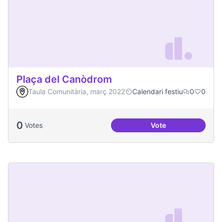
Plaça del Canòdrom
Taula Comunitària, març 2022
Calendari festiu
0
0
0
Votes
Vote
Plaça del Canòdro