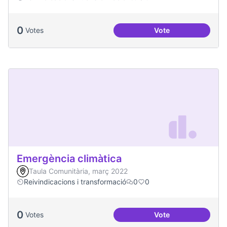
0
Votes
Vote
Soledat i aïllament
Emergència climàtica
Taula Comunitària, març 2022
Reivindicacions i transformació
0
0
0
Votes
Vote
Emergència climàt