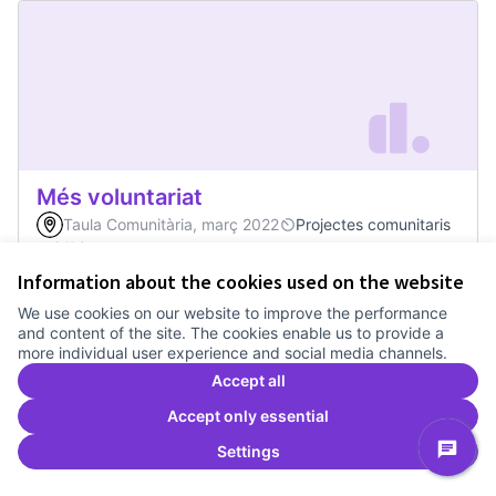
Més voluntariat
Taula Comunitària, març 2022
Projectes comunitaris
0
0
Information about the cookies used on the website
We use cookies on our website to improve the performance
0
Votes
Vote
Més voluntariat
and content of the site. The cookies enable us to provide a
more individual user experience and social media channels.
Accept all
Accept only essential
Settings