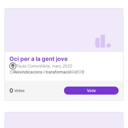
Oci per a la gent jove
Taula Comunitària, març 2022
Reivindicacions i transformació
0
0
0
Votes
Vote
Oci per a la gent jo