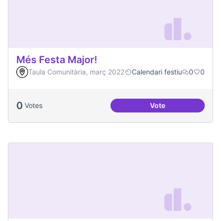
Més Festa Major!
Taula Comunitària, març 2022
Calendari festiu
0
0
0
Votes
Vote
Més Festa Major!