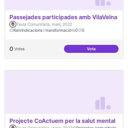
Passejades participades amb VilaVeïna
Taula Comunitària, març 2022
Reivindicacions i transformació
0
0
0
Votes
Vote
Passejades partici
Projecte CoActuem per la salut mental
Taula Comunitària, març 2022
Projectes comunitaris