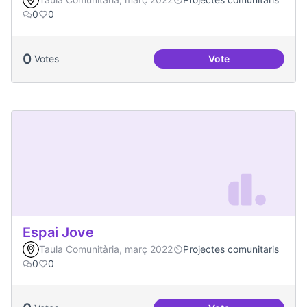
0
0
0
Votes
Vote
Projecte CoActuem 
Espai Jove
Taula Comunitària, març 2022
Projectes comunitaris
0
0