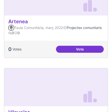
Artenea
Taula Comunitària, març 2022
Projectes comunitaris
0
0
0
Votes
Vote
Artenea