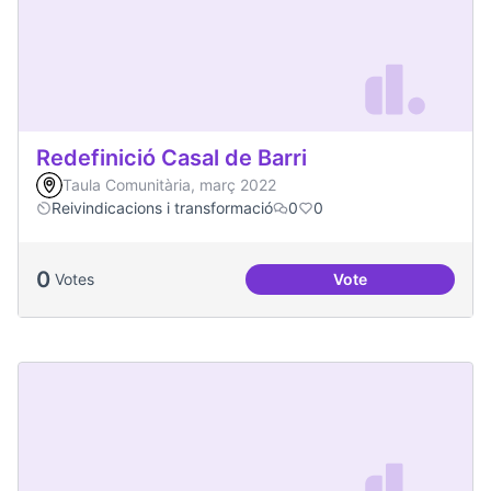
Redefinició Casal de Barri
Taula Comunitària, març 2022
Reivindicacions i transformació
0
0
0
Votes
Vote
Redefinició Casal d