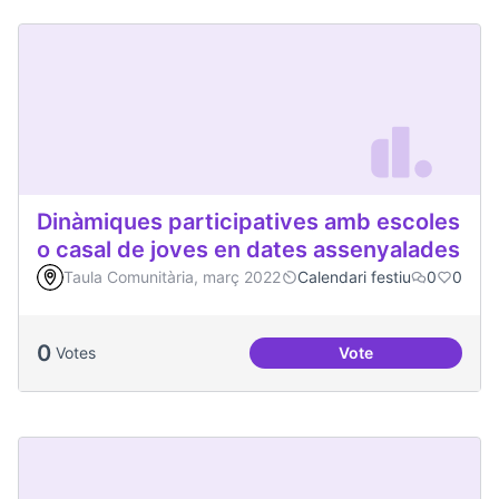
Dinàmiques participatives amb escoles
o casal de joves en dates assenyalades
Taula Comunitària, març 2022
Calendari festiu
0
0
0
Votes
Vote
Dinàmiques partici