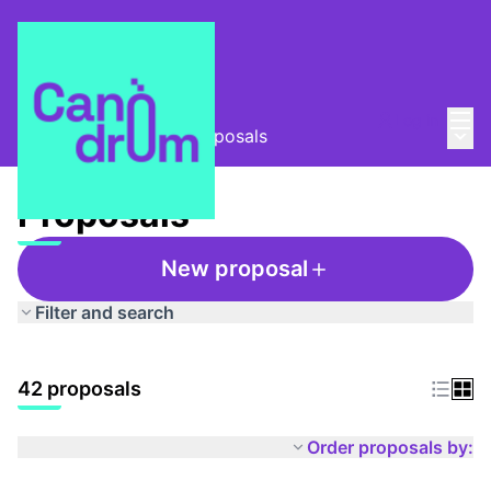
Mai
Log in
Main
Taula Comunitària
/
Proposals
Proposals
New proposal
Filter and search
42 proposals
Order proposals by: