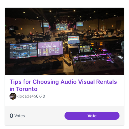
Tips for Choosing Audio Visual Rentals
in Toronto
kipcade
0
0
0
Votes
Vote
Tips for Choosing 