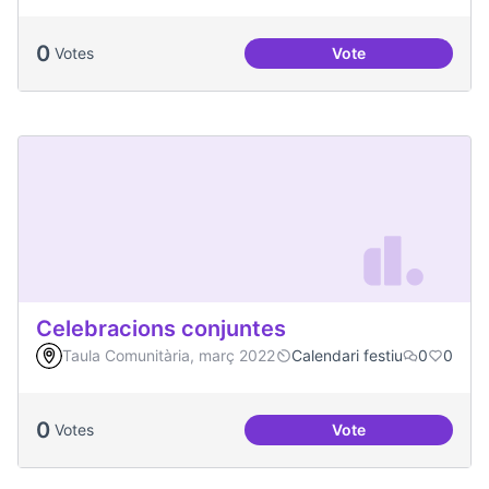
0
Votes
Vote
Convivim a Temps, 
Celebracions conjuntes
Taula Comunitària, març 2022
Calendari festiu
0
0
0
Votes
Vote
Celebracions conj