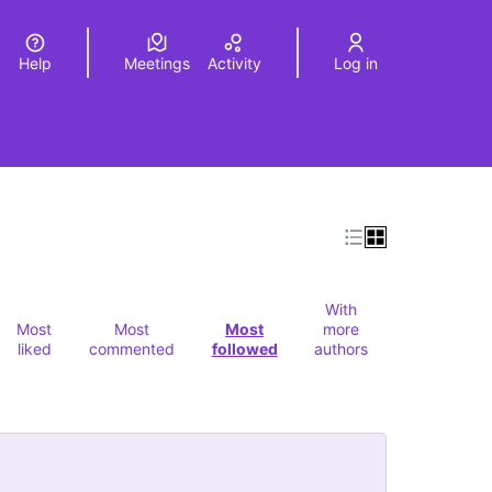
Help
Meetings
Activity
Log in
a
Elegir el idioma
Choose language
With
Most
Most
Most
more
liked
commented
followed
authors