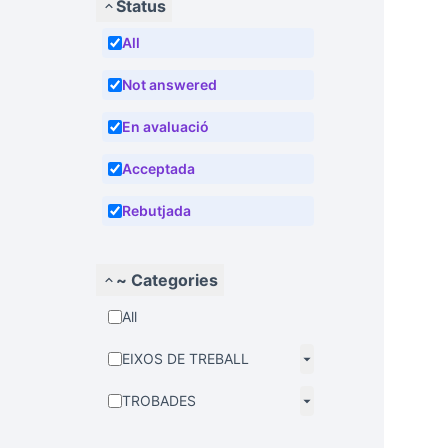
Status
All
Not answered
En avaluació
Acceptada
Rebutjada
~ Categories
All
EIXOS DE TREBALL
TROBADES