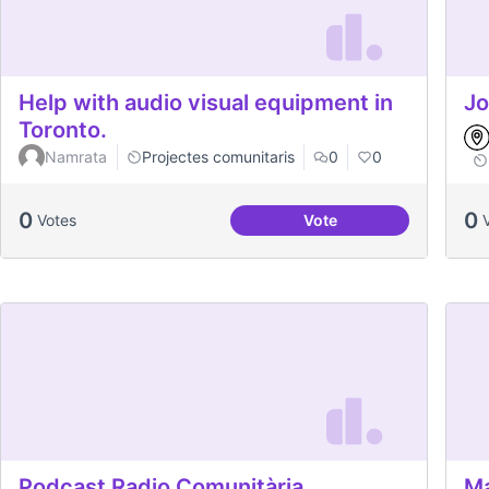
Help with audio visual equipment in
Jo
Toronto.
Namrata
Projectes comunitaris
0
0
0
0
Votes
Vote
Help with audio visual
Podcast Radio Comunitària
Ma