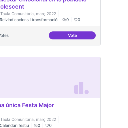
olescent
Taula Comunitària, març 2022
Reivindicacions i transformació
0
0
Votes
Vote
ària
Malestar emocional en la po
a única Festa Major
Taula Comunitària, març 2022
Calendari festiu
0
0