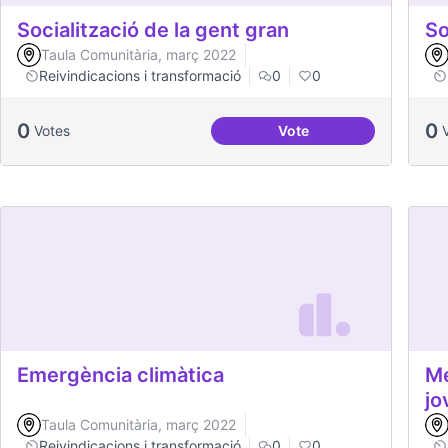
Socialització de la gent gran
So
Taula Comunitària, març 2022
Reivindicacions i transformació
0
0
0
0
Votes
Vote
Socialització de la gen
Emergència climàtica
Mé
jo
Taula Comunitària, març 2022
Reivindicacions i transformació
0
0