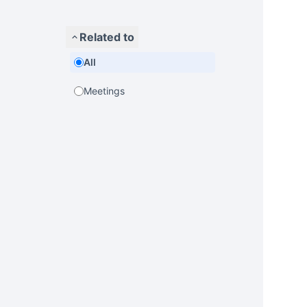
Related to
All
Meetings