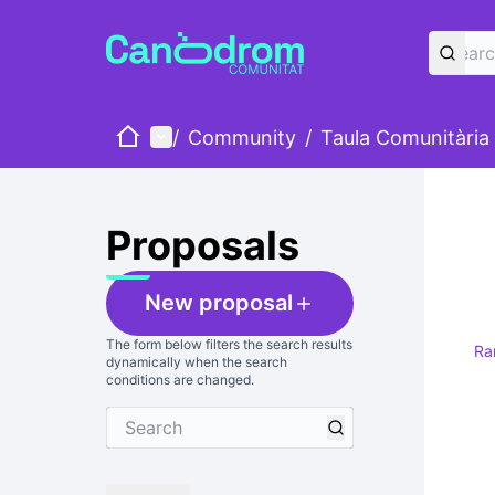
Home
Main menu
/
Community
/
Taula Comunitària
Proposals
New proposal
The form below filters the search results
Ra
dynamically when the search
conditions are changed.