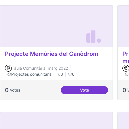
Projecte Memòries del Canòdrom
Pr
me
Taula Comunitària, març 2022
Projectes comunitaris
0
0
0
0
Votes
Vote
Projecte Memòries de