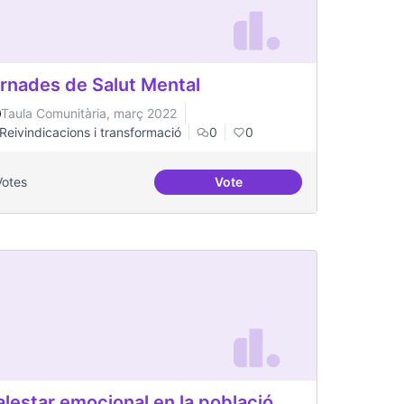
rnades de Salut Mental
Taula Comunitària, març 2022
Reivindicacions i transformació
0
0
Votes
Vote
 equipment in Toronto.
Jornades de Salut Mental
lestar emocional en la població