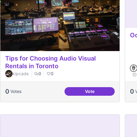
Oc
Tips for Choosing Audio Visual
Rentals in Toronto
kipcade
0
0
0
0
Votes
Vote
Tips for Choosing Audi