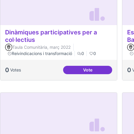
Dinàmiques participatives per a
Es
col·lectius
Ba
Taula Comunitària, març 2022
Reivindicacions i transformació
0
0
0
0
Votes
Vote
Dinàmiques participativ