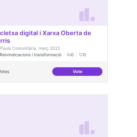
cletxa digital i Xarxa Oberta de
rris
Taula Comunitària, març 2022
Reivindicacions i transformació
0
0
Votes
Vote
es per a col·lectius
Escletxa digital i Xarxa Obert