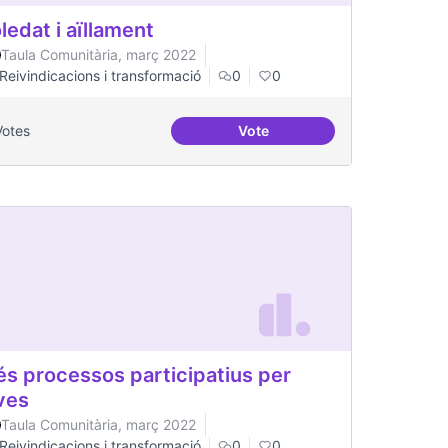
ledat i aïllament
Taula Comunitària, març 2022
Reivindicacions i transformació
0
0
Votes
Vote
t gran
Soledat i aïllament
s processos participatius per
ves
Taula Comunitària, març 2022
Reivindicacions i transformació
0
0