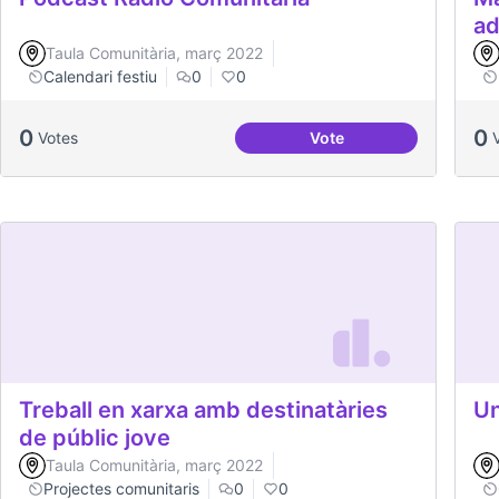
ad
Taula Comunitària, març 2022
Calendari festiu
0
0
0
0
Votes
Vote
Podcast Radio Comunit
Treball en xarxa amb destinatàries
Un
de públic jove
Taula Comunitària, març 2022
Projectes comunitaris
0
0