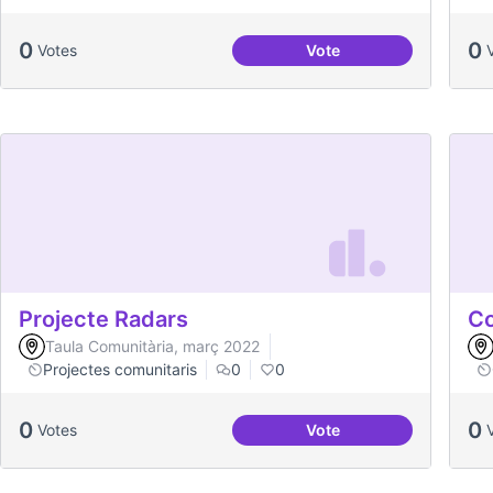
0
0
Votes
Vote
Treball en xarxa amb de
Projecte Radars
Co
Taula Comunitària, març 2022
Projectes comunitaris
0
0
0
0
Votes
Vote
Projecte Radars