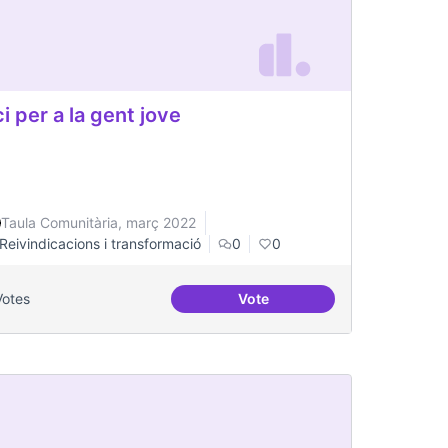
i per a la gent jove
Taula Comunitària, març 2022
Reivindicacions i transformació
0
0
Votes
Vote
o Visual Rentals in Toronto
Oci per a la gent jove