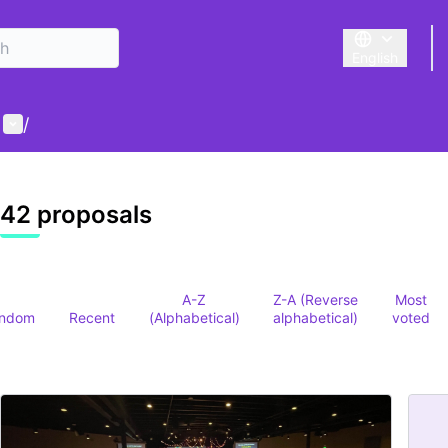
English
Triar la llengu
User menu
/
42 proposals
A-Z
Z-A (Reverse
Most
ndom
Recent
(Alphabetical)
alphabetical)
voted