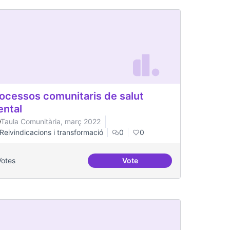
ocessos comunitaris de salut
ntal
Taula Comunitària, març 2022
Reivindicacions i transformació
0
0
Votes
Vote
l Canòdrom
Processos comunitaris de sa