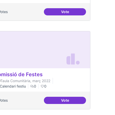
Votes
Vote
stinatàries de públic jove
Una única Festa Major
missió de Festes
Taula Comunitària, març 2022
Calendari festiu
0
0
Votes
Vote
Comissió de Festes