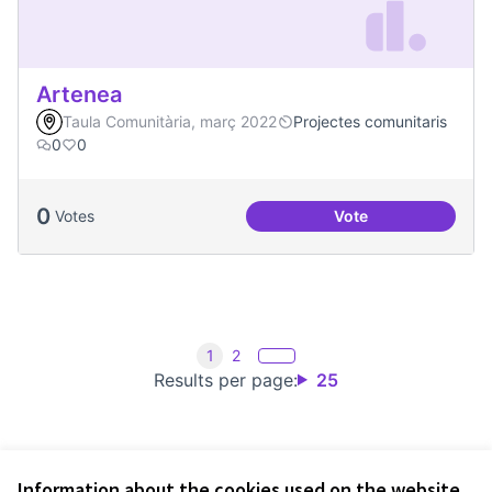
Artenea
Taula Comunitària, març 2022
Projectes comunitaris
0
0
0
Votes
Vote
Artenea
1
2
Results per page:
25
Information about the cookies used on the website