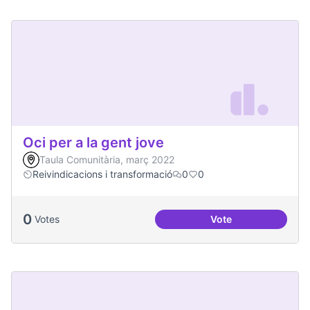
Oci per a la gent jove
Taula Comunitària, març 2022
Reivindicacions i transformació
0
0
0
Votes
Vote
Oci per a la gent jo