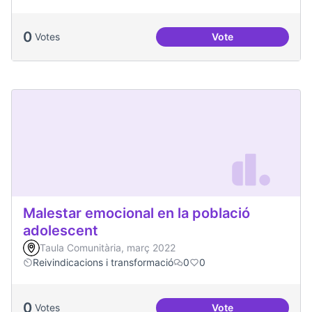
0
Votes
Vote
Podcast Radio Com
Malestar emocional en la població
adolescent
Taula Comunitària, març 2022
Reivindicacions i transformació
0
0
0
Votes
Vote