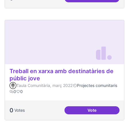
Malestar emocional
Treball en xarxa amb destinatàries de
públic jove
Taula Comunitària, març 2022
Projectes comunitaris
0
0
0
Votes
Vote
Treball en xarxa am