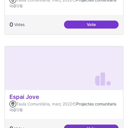
0
0
0
Votes
Vote
Projecte CoActuem 
Espai Jove
Taula Comunitària, març 2022
Projectes comunitaris
0
0