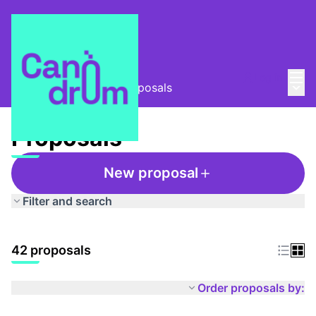
Mai
Log in
Main
Taula Comunitària
/
Proposals
Proposals
New proposal
Filter and search
42 proposals
Order proposals by: