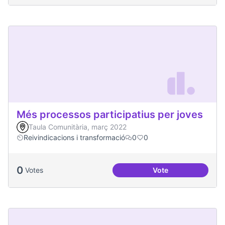
Més processos participatius per joves
Taula Comunitària, març 2022
Reivindicacions i transformació
0
0
0
Votes
Vote
Més processos part