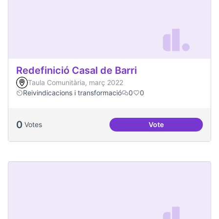
Redefinició Casal de Barri
Taula Comunitària, març 2022
Reivindicacions i transformació
0
0
0
Votes
Vote
Redefinició Casal d