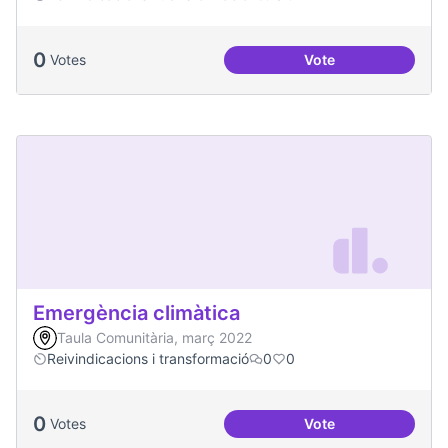
0
Votes
Vote
Soledat i aïllament
Emergència climàtica
Taula Comunitària, març 2022
Reivindicacions i transformació
0
0
0
Votes
Vote
Emergència climàt