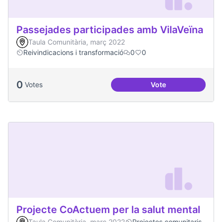
Passejades participades amb VilaVeïna
Taula Comunitària, març 2022
Reivindicacions i transformació
0
0
0
Votes
Vote
Passejades partici
Projecte CoActuem per la salut mental
Taula Comunitària, març 2022
Projectes comunitaris