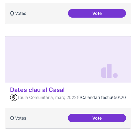
0
Votes
Vote
Festa de la Intercul
Dates clau al Casal
Taula Comunitària, març 2022
Calendari festiu
0
0
0
Votes
Vote
Dates clau al Casal