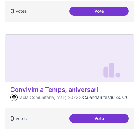
0
Votes
Vote
Congregació Diabòl
Convivim a Temps, aniversari
Taula Comunitària, març 2022
Calendari festiu
0
0
0
Votes
Vote
Convivim a Temps, 