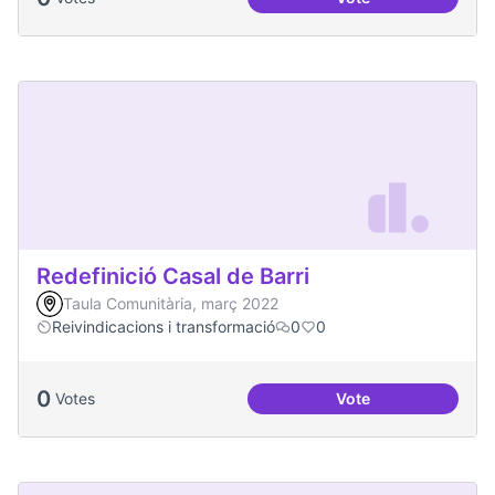
Més processos part
Redefinició Casal de Barri
Taula Comunitària, març 2022
Reivindicacions i transformació
0
0
0
Votes
Vote
Redefinició Casal d