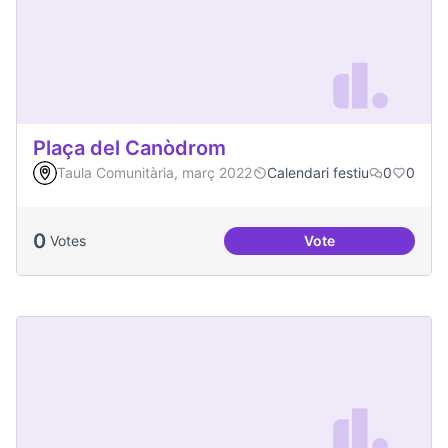
Plaça del Canòdrom
Taula Comunitària, març 2022
Calendari festiu
0
0
0
Votes
Vote
Plaça del Canòdro