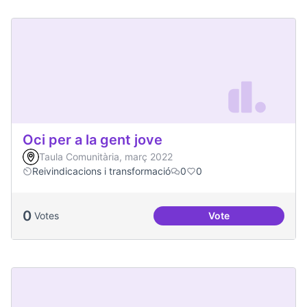
Oci per a la gent jove
Taula Comunitària, març 2022
Reivindicacions i transformació
0
0
0
Votes
Vote
Oci per a la gent jo