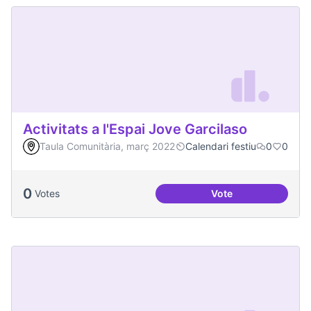
Activitats a l'Espai Jove Garcilaso
Taula Comunitària, març 2022
Calendari festiu
0
0
0
Votes
Vote
Activitats a l'Espa