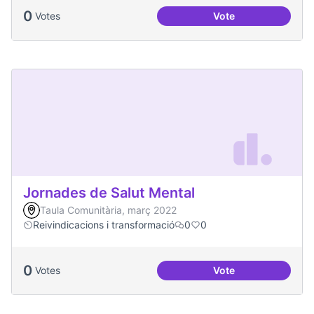
0
Votes
Vote
Una única Festa Ma
Jornades de Salut Mental
Taula Comunitària, març 2022
Reivindicacions i transformació
0
0
0
Votes
Vote
Jornades de Salut 