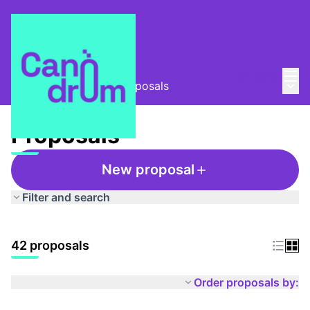
Mai
Log in
Main
Taula Comunitària
/
Proposals
Proposals
New proposal
Filter and search
42 proposals
Order proposals by: