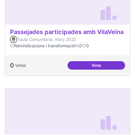
Passejades participades amb VilaVeïna
Taula Comunitària, març 2022
Reivindicacions i transformació
0
0
0
Votes
Vote
Passejades partici