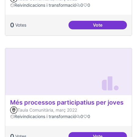
Reivindicacions i transformació
0
0
0
Votes
Vote
Emergència climàt
Més processos participatius per joves
Taula Comunitària, març 2022
Reivindicacions i transformació
0
0
0
Votes
Vote