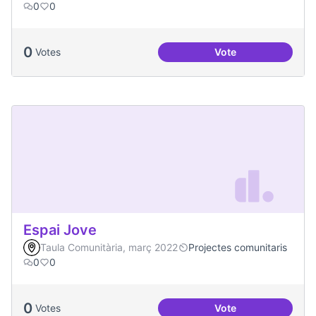
0
0
0
Votes
Vote
Treball en xarxa am
Espai Jove
Taula Comunitària, març 2022
Projectes comunitaris
0
0
0
Votes
Vote
Espai Jove