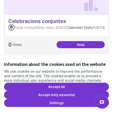
Celebracions conjuntes
Taula Comunitària, març 2022
Calendari festiu
0
0
0
Votes
Vote
Celebracions conj
Information about the cookies used on the website
We use cookies on our website to improve the performance
and content of the site. The cookies enable us to provide a
more individual user experience and social media channels.
Accept all
Accept only essential
Settings
Dinàmiques participatives amb escoles