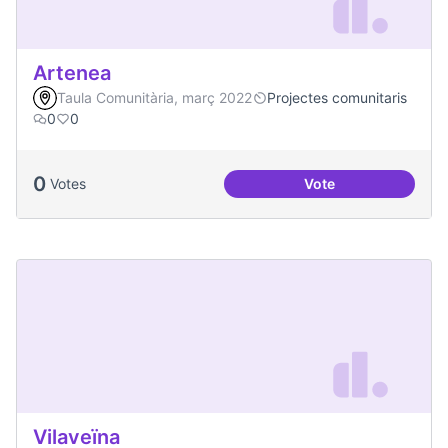
Artenea
Taula Comunitària, març 2022
Projectes comunitaris
0
0
0
Votes
Vote
Artenea
Vilaveïna