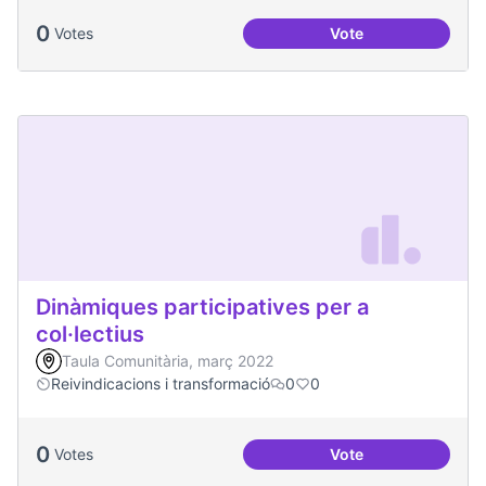
0
Votes
Vote
Processos comunita
Dinàmiques participatives per a
col·lectius
Taula Comunitària, març 2022
Reivindicacions i transformació
0
0
0
Votes
Vote
Dinàmiques particip