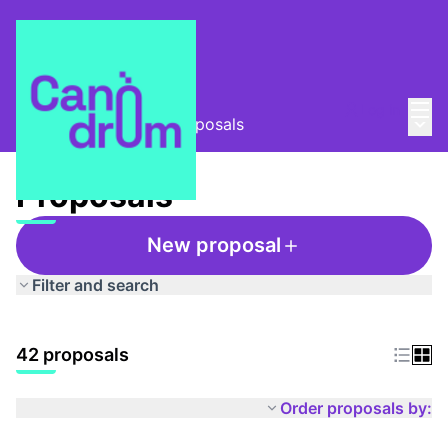
Mai
Log in
Main
Taula Comunitària
/
Proposals
Proposals
New proposal
Filter and search
42 proposals
Order proposals by: