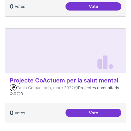
0
Votes
Vote
Treball en xarxa am
Projecte CoActuem per la salut mental
Taula Comunitària, març 2022
Projectes comunitaris
0
0
0
Votes
Vote
Projecte CoActuem 