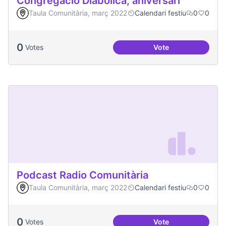
Congregació Diabòlica, aniversari
Taula Comunitària, març 2022
Calendari festiu
0
0
0
Votes
Vote
Congregació Diabòl
Podcast Radio Comunitària
Taula Comunitària, març 2022
Calendari festiu
0
0
0
Votes
Vote
Podcast Radio Com