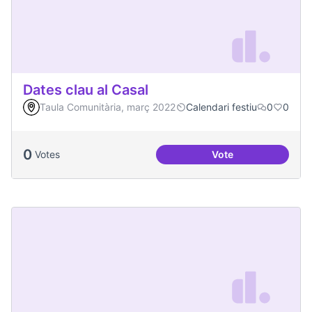
Dates clau al Casal
Taula Comunitària, març 2022
Calendari festiu
0
0
0
Votes
Vote
Dates clau al Casal