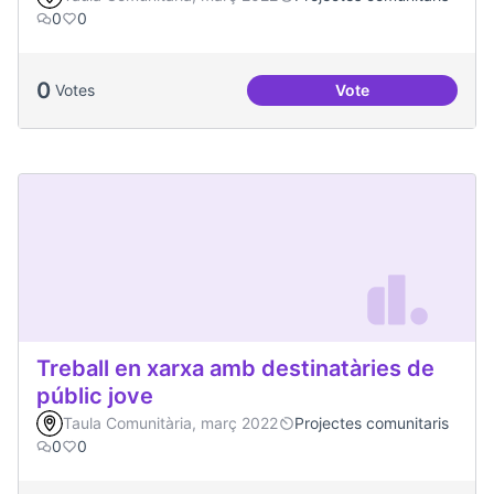
0
0
0
Votes
Vote
Espai Jove
Treball en xarxa amb destinatàries de
públic jove
Taula Comunitària, març 2022
Projectes comunitaris
0
0