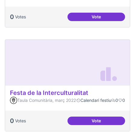
0
Votes
Vote
Celebracions conj
Festa de la Interculturalitat
Taula Comunitària, març 2022
Calendari festiu
0
0
0
Votes
Vote
Festa de la Intercul