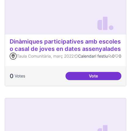
Dinàmiques participatives amb escoles
o casal de joves en dates assenyalades
Taula Comunitària, març 2022
Calendari festiu
0
0
0
Votes
Vote
Dinàmiques partici