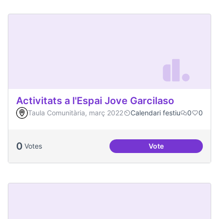
Activitats a l'Espai Jove Garcilaso
Taula Comunitària, març 2022
Calendari festiu
0
0
0
Votes
Vote
Activitats a l'Espa