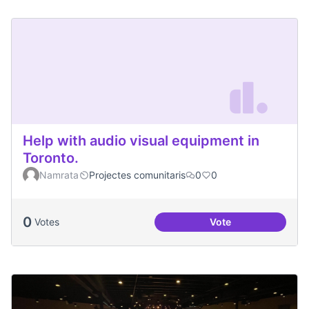
Help with audio visual equipment in
Toronto.
Namrata
Projectes comunitaris
0
0
0
Votes
Vote
Help with audio vi