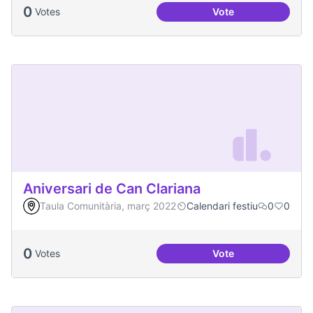
0
Votes
Vote
Més Festa Major!
Aniversari de Can Clariana
Taula Comunitària, març 2022
Calendari festiu
0
0
0
Votes
Vote
Aniversari de Can 