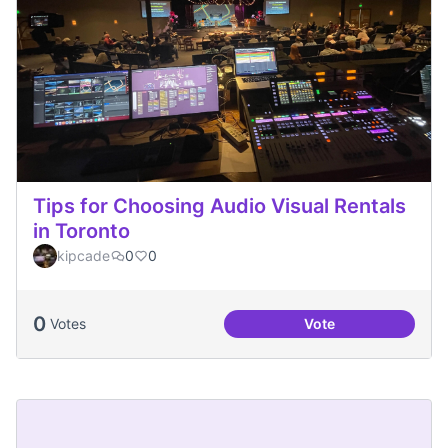
Tips for Choosing Audio Visual Rentals
in Toronto
kipcade
0
0
0
Votes
Vote
Tips for Choosing 