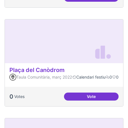
Plaça del Canòdrom
Taula Comunitària, març 2022
Calendari festiu
0
0
0
Votes
Vote
Plaça del Canòdro