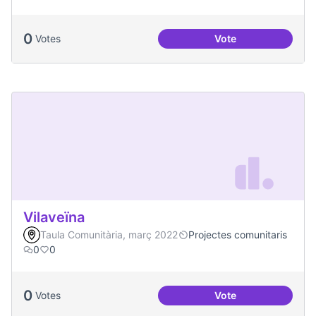
0
Votes
Vote
Actes al Canòdrom
Vilaveïna
Taula Comunitària, març 2022
Projectes comunitaris
0
0
0
Votes
Vote
Vilaveïna