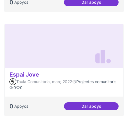
0
Apoyos
Dar apoyo
Aniversari de Can 
Espai Jove
Taula Comunitària, març 2022
Projectes comunitaris
0
0
0
Apoyos
Dar apoyo
Espai Jove