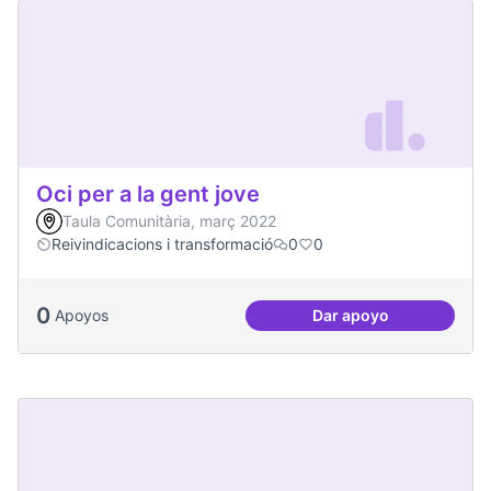
Oci per a la gent jove
Taula Comunitària, març 2022
Reivindicacions i transformació
0
0
0
Apoyos
Dar apoyo
Oci per a la gent jo