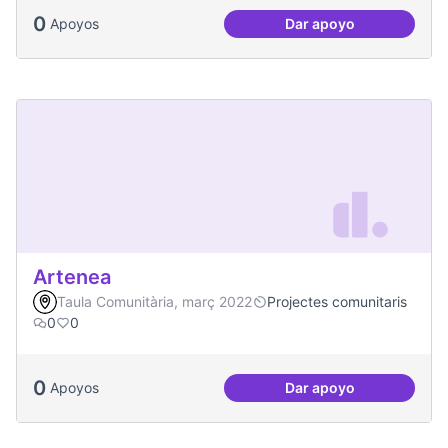
0
Apoyos
Dar apoyo
Dinàmiques particip
Artenea
Taula Comunitària, març 2022
Projectes comunitaris
0
0
0
Apoyos
Dar apoyo
Artenea