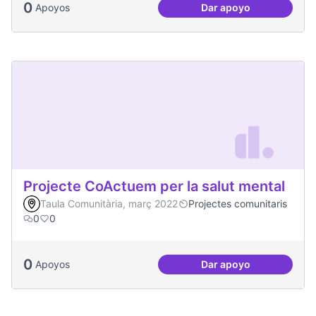
0
Apoyos
Dar apoyo
Actes al Canòdrom
Projecte CoActuem per la salut mental
Taula Comunitària, març 2022
Projectes comunitaris
0
0
0
Apoyos
Dar apoyo
Projecte CoActuem 