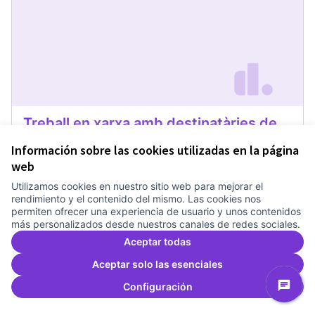
Treball en xarxa amb destinatàries de
públic jove
Información sobre las cookies utilizadas en la página
Taula Comunitària, març 2022
Projectes comunitaris
web
0
0
Utilizamos cookies en nuestro sitio web para mejorar el
rendimiento y el contenido del mismo. Las cookies nos
permiten ofrecer una experiencia de usuario y unos contenidos
0
Apoyos
Dar apoyo
Treball en xarxa am
más personalizados desde nuestros canales de redes sociales.
Aceptar todas
Aceptar solo las esenciales
Configuración