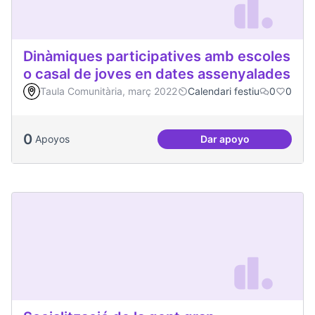
Dinàmiques participatives amb escoles
o casal de joves en dates assenyalades
Taula Comunitària, març 2022
Calendari festiu
0
0
0
Apoyos
Dar apoyo
Dinàmiques partici