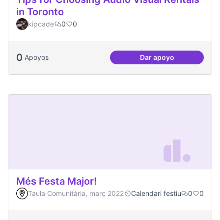
in Toronto
kipcade
0
0
0
Apoyos
Dar apoyo
Tips for Choosing 
Més Festa Major!
Taula Comunitària, març 2022
Calendari festiu
0
0