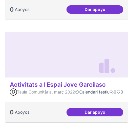
0
Apoyos
Dar apoyo
Projecte Xarxa Obe
Activitats a l'Espai Jove Garcilaso
Taula Comunitària, març 2022
Calendari festiu
0
0
0
Apoyos
Dar apoyo
Activitats a l'Espa