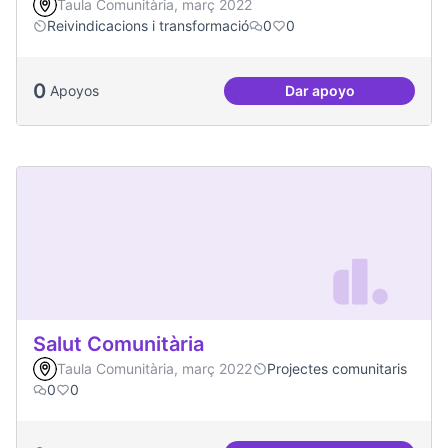
Taula Comunitària, març 2022
Reivindicacions i transformació
0
0
0
Apoyos
Dar apoyo
Escletxa digital i 
Salut Comunitària
Taula Comunitària, març 2022
Projectes comunitaris
0
0