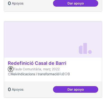
0
Apoyos
Dar apoyo
Més Festa Major!
Redefinició Casal de Barri
Taula Comunitària, març 2022
Reivindicacions i transformació
0
0
0
Apoyos
Dar apoyo
Redefinició Casal d