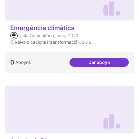
Emergència climàtica
Taula Comunitària, març 2022
Reivindicacions i transformació
0
0
0
Apoyos
Dar apoyo
Emergència climàt