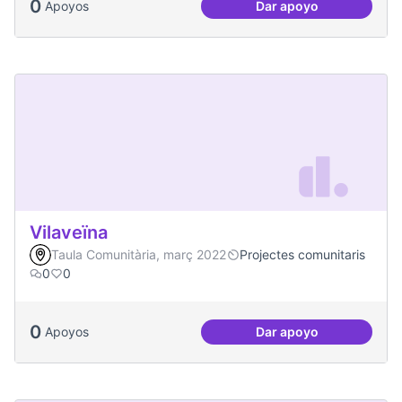
0
Apoyos
Dar apoyo
Salut Comunitària
Vilaveïna
Taula Comunitària, març 2022
Projectes comunitaris
0
0
0
Apoyos
Dar apoyo
Vilaveïna