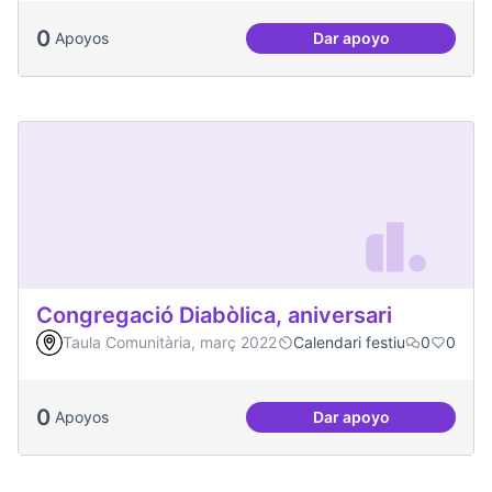
0
Apoyos
Dar apoyo
Processos comunita
Congregació Diabòlica, aniversari
Taula Comunitària, març 2022
Calendari festiu
0
0
0
Apoyos
Dar apoyo
Congregació Diabòl