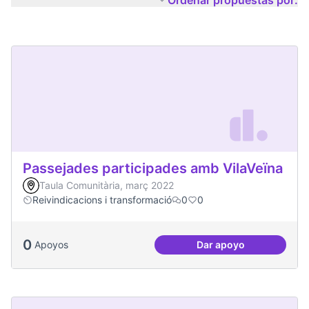
Ordenar propuestas por:
Passejades participades amb VilaVeïna
Taula Comunitària, març 2022
Reivindicacions i transformació
0
0
0
Apoyos
Dar apoyo
Passejades partici