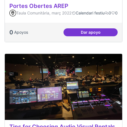
Portes Obertes AREP
Taula Comunitària, març 2022
Calendari festiu
0
0
0
Apoyos
Dar apoyo
Portes Obertes AR
Tips for Choosing Audio Visual Rentals