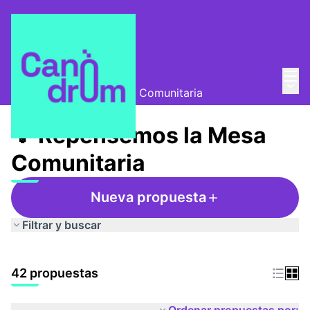
Menú
Entra
Mesa Comunitaria
/
Menú 
💡 Repensemos la Mesa Comunitaria
💡 Repensemos la Mesa
Comunitaria
Nueva propuesta
Filtrar y buscar
42 propuestas