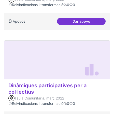
Reivindicacions i transformació
0
0
0
Apoyos
Dar apoyo
Jornades de Salut 
Dinàmiques participatives per a
col·lectius
Taula Comunitària, març 2022
Reivindicacions i transformació
0
0