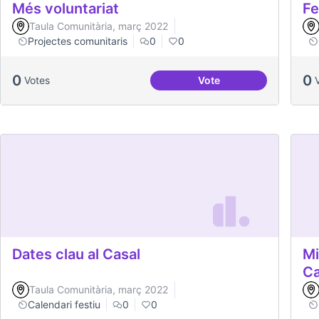
Més voluntariat
Fe
Taula Comunitària, març 2022
Projectes comunitaris
0
0
0
0
Votes
Vote
Més voluntariat
Dates clau al Casal
Mi
C
Taula Comunitària, març 2022
Calendari festiu
0
0