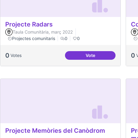
Projecte Radars
Co
Taula Comunitària, març 2022
Projectes comunitaris
0
0
0
0
Votes
Vote
Projecte Radars
Projecte Memòries del Canòdrom
Pr