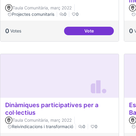
me
Taula Comunitària, març 2022
Projectes comunitaris
0
0
0
0
Votes
Vote
Projecte Memòries de
Dinàmiques participatives per a
Es
col·lectius
Ba
Taula Comunitària, març 2022
Reivindicacions i transformació
0
0