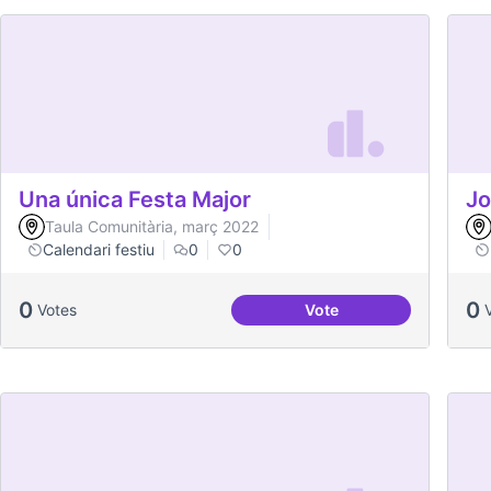
Una única Festa Major
Jo
Taula Comunitària, març 2022
Calendari festiu
0
0
0
0
Votes
Vote
Una única Festa Major