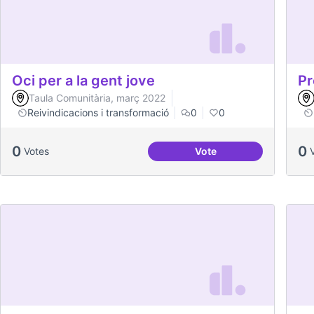
Oci per a la gent jove
Pr
Taula Comunitària, març 2022
Reivindicacions i transformació
0
0
0
0
Votes
Vote
Oci per a la gent jove