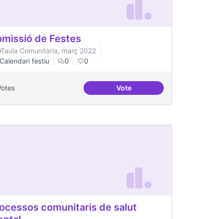
missió de Festes
Taula Comunitària, març 2022
Calendari festiu
0
0
Votes
Vote
Comissió de Festes
ocessos comunitaris de salut