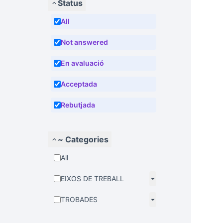
Status
All
Not answered
En avaluació
Acceptada
Rebutjada
~ Categories
All
EIXOS DE TREBALL
TROBADES