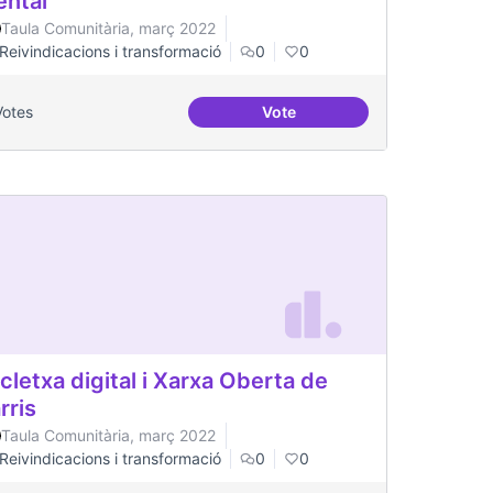
ntal
Taula Comunitària, març 2022
Reivindicacions i transformació
0
0
Votes
Vote
l Canòdrom
Processos comunitaris de sa
cletxa digital i Xarxa Oberta de
rris
Taula Comunitària, març 2022
Reivindicacions i transformació
0
0