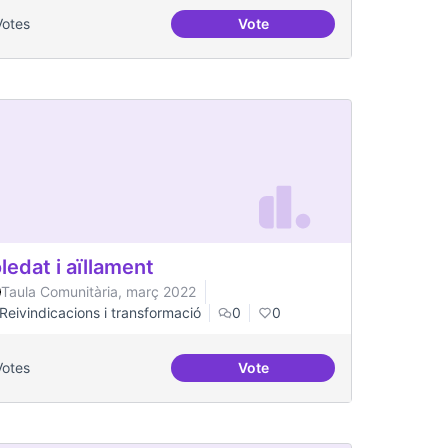
Votes
Vote
es per a col·lectius
Escletxa digital i Xarxa Obert
ledat i aïllament
Taula Comunitària, març 2022
Reivindicacions i transformació
0
0
Votes
Vote
t gran
Soledat i aïllament