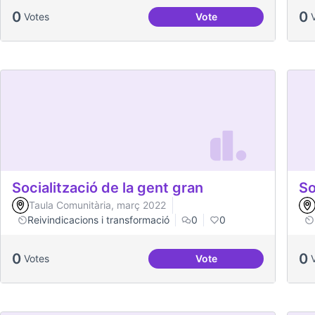
0
0
Votes
Vote
Dinàmiques participativ
Socialització de la gent gran
So
Taula Comunitària, març 2022
Reivindicacions i transformació
0
0
0
0
Votes
Vote
Socialització de la gen