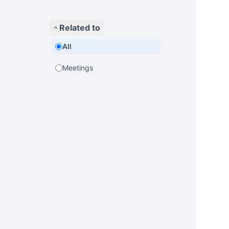
Related to
All
Meetings