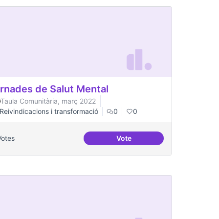
rnades de Salut Mental
Taula Comunitària, març 2022
Reivindicacions i transformació
0
0
Votes
Vote
Jornades de Salut Mental