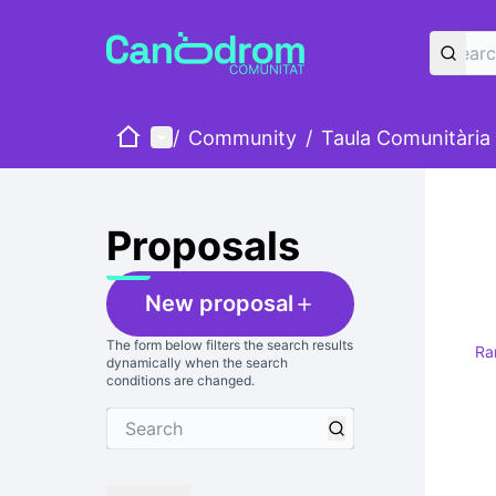
Home
Main menu
/
Community
/
Taula Comunitària
Proposals
New proposal
The form below filters the search results
Ra
dynamically when the search
conditions are changed.