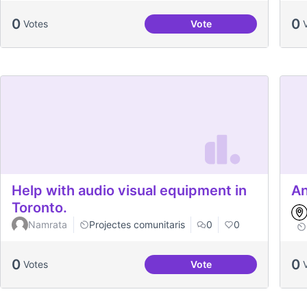
0
0
Votes
Vote
Dates clau al Casal
Help with audio visual equipment in
An
Toronto.
Namrata
Projectes comunitaris
0
0
0
0
Votes
Vote
Help with audio visual