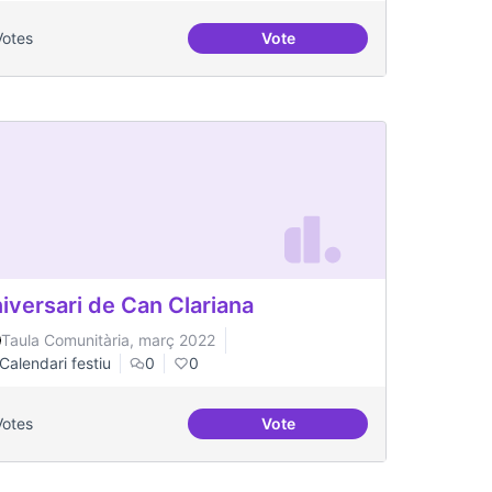
Votes
Vote
Millorar la comunicació del
iversari de Can Clariana
Taula Comunitària, març 2022
Calendari festiu
0
0
Votes
Vote
 equipment in Toronto.
Aniversari de Can Clariana