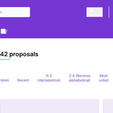
English
Triar la llengu
User menu
/
42 proposals
A-Z
Z-A (Reverse
Most
ndom
Recent
(Alphabetical)
alphabetical)
voted