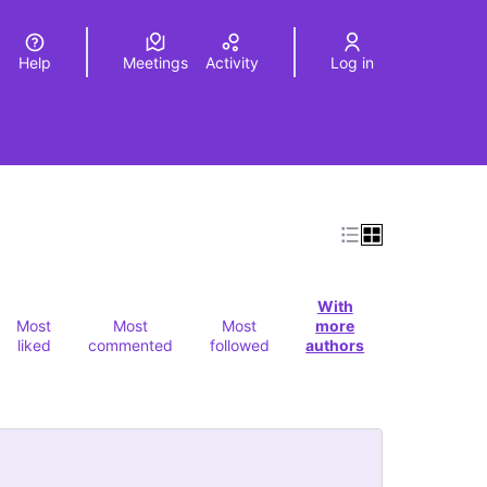
Help
Meetings
Activity
Log in
a
Elegir el idioma
Choose language
With
Most
Most
Most
more
liked
commented
followed
authors