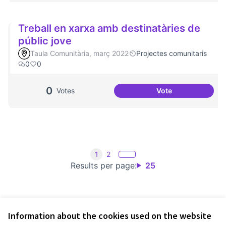
Treball en xarxa amb destinatàries de
públic jove
Taula Comunitària, març 2022
Projectes comunitaris
0
0
0
Votes
Vote
Treball en xarxa a
1
2
Results per page:
25
Information about the cookies used on the website
Terms of Service