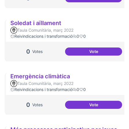
Socialització de l
Soledat i aïllament
Taula Comunitària, març 2022
Reivindicacions i transformació
0
0
0
Votes
Vote
Soledat i aïllamen
Emergència climàtica
Taula Comunitària, març 2022
Reivindicacions i transformació
0
0
0
Votes
Vote
Emergència climà