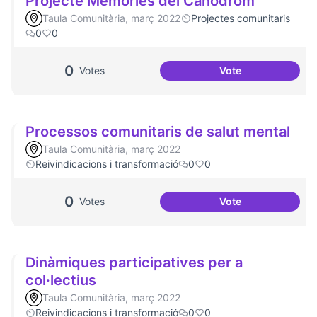
Projecte Memòries del Canòdrom
Taula Comunitària, març 2022
Projectes comunitaris
0
0
0
Votes
Vote
Projecte Memòrie
Processos comunitaris de salut mental
Taula Comunitària, març 2022
Reivindicacions i transformació
0
0
0
Votes
Vote
Processos comunit
Dinàmiques participatives per a
col·lectius
Taula Comunitària, març 2022
Reivindicacions i transformació
0
0