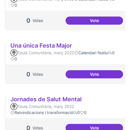
0
0
Votes
Vote
Aniversari de Can
Una única Festa Major
Taula Comunitària, març 2022
Calendari festiu
0
0
0
Votes
Vote
Una única Festa M
Jornades de Salut Mental
Taula Comunitària, març 2022
Reivindicacions i transformació
0
0
0
Votes
Vote