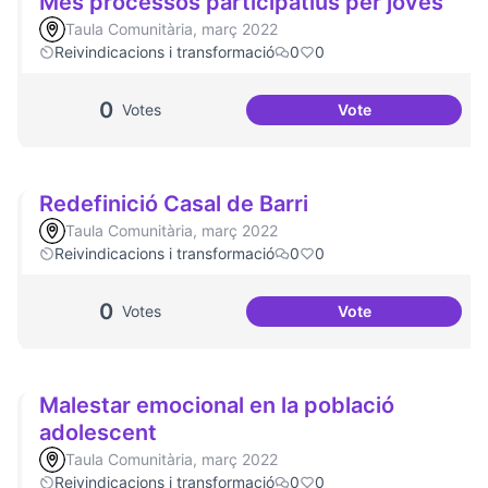
Més processos participatius per joves
Taula Comunitària, març 2022
Reivindicacions i transformació
0
0
0
Votes
Vote
Més processos par
Redefinició Casal de Barri
Taula Comunitària, març 2022
Reivindicacions i transformació
0
0
0
Votes
Vote
Redefinició Casal 
Malestar emocional en la població
adolescent
Taula Comunitària, març 2022
Reivindicacions i transformació
0
0