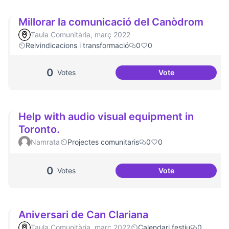
Millorar la comunicació del Canòdrom
Taula Comunitària, març 2022
Reivindicacions i transformació
0
0
0
Votes
Vote
Millorar la comun
Help with audio visual equipment in
Toronto.
Namrata
Projectes comunitaris
0
0
0
Votes
Vote
Help with audio v
Aniversari de Can Clariana
Taula Comunitària, març 2022
Calendari festiu
0