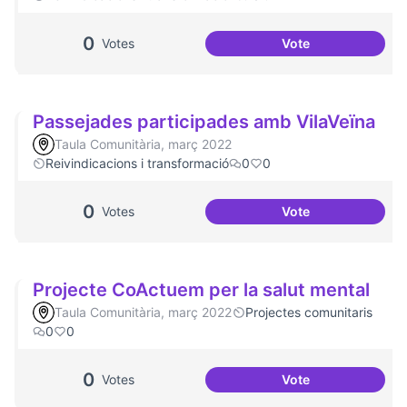
0
Votes
Vote
Malestar emociona
Passejades participades amb VilaVeïna
Taula Comunitària, març 2022
Reivindicacions i transformació
0
0
0
Votes
Vote
Passejades partic
Projecte CoActuem per la salut mental
Taula Comunitària, març 2022
Projectes comunitaris
0
0
0
Votes
Vote
Projecte CoActuem