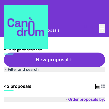
Mai
Log in
Main
Taula Comunitària
/
Proposals
Proposals
New proposal
Filter and search
42 proposals
Order proposals by: