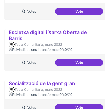
0
Votes
Vote
Dinàmiques partici
Escletxa digital i Xarxa Oberta de
Barris
Taula Comunitària, març 2022
Reivindicacions i transformació
0
0
0
Votes
Vote
Escletxa digital i 
Socialització de la gent gran
Taula Comunitària, març 2022
Reivindicacions i transformació
0
0
0
Votes
Vote