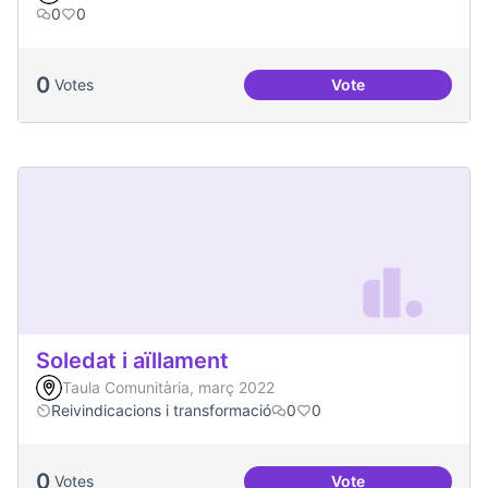
0
0
0
Votes
Vote
Treball en xarxa am
Soledat i aïllament
Taula Comunitària, març 2022
Reivindicacions i transformació
0
0
0
Votes
Vote