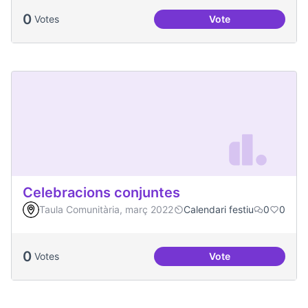
0
Votes
Vote
Comissió de Feste
Celebracions conjuntes
Taula Comunitària, març 2022
Calendari festiu
0
0
0
Votes
Vote
Celebracions conj