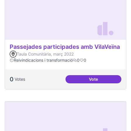
Passejades participades amb VilaVeïna
Taula Comunitària, març 2022
Reivindicacions i transformació
0
0
0
Votes
Vote
Passejades partici