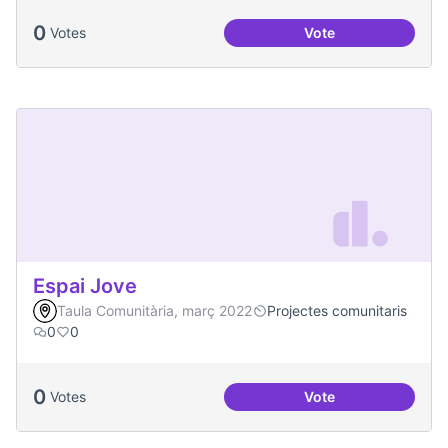
0
Votes
Vote
Festa de la Intercul
Espai Jove
Taula Comunitària, març 2022
Projectes comunitaris
0
0
0
Votes
Vote
Espai Jove