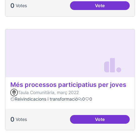
0
Votes
Vote
Més voluntariat
Més processos participatius per joves
Taula Comunitària, març 2022
Reivindicacions i transformació
0
0
0
Votes
Vote
Més processos part