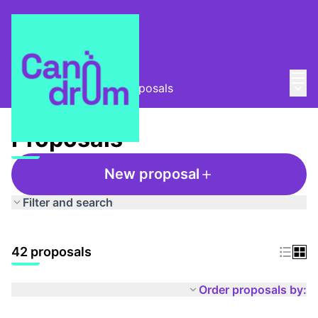
Mai
Log in
Main
Taula Comunitària
/
Proposals
Proposals
New proposal
Filter and search
42 proposals
Order proposals by: