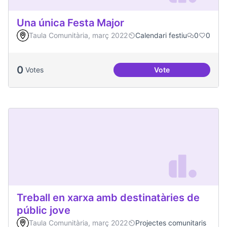
Una única Festa Major
Taula Comunitària, març 2022
Calendari festiu
0
0
0
Votes
Vote
Una única Festa Ma
Treball en xarxa amb destinatàries de
públic jove
Taula Comunitària, març 2022
Projectes comunitaris