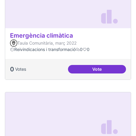
Emergència climàtica
Taula Comunitària, març 2022
Reivindicacions i transformació
0
0
0
Votes
Vote
Emergència climàt