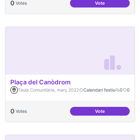
0
Votes
Vote
Podcast Radio Com
Plaça del Canòdrom
Taula Comunitària, març 2022
Calendari festiu
0
0
0
Votes
Vote
Plaça del Canòdro