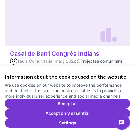
Casal de Barri Congrés Indians
Taula Comunitària, març 2022
Projectes comunitaris
0
0
Information about the cookies used on the website
We use cookies on our website to improve the performance
0
Votes
Vote
Casal de Barri Con
and content of the site. The cookies enable us to provide a
more individual user experience and social media channels.
Accept all
Accept only essential
Settings