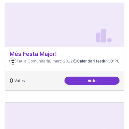
Més Festa Major!
Taula Comunitària, març 2022
Calendari festiu
0
0
0
Votes
Vote
Més Festa Major!