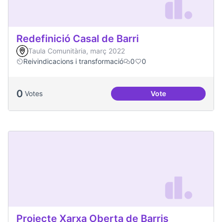
Redefinició Casal de Barri
Taula Comunitària, març 2022
Reivindicacions i transformació
0
0
0
Votes
Vote
Redefinició Casal d
Projecte Xarxa Oberta de Barris