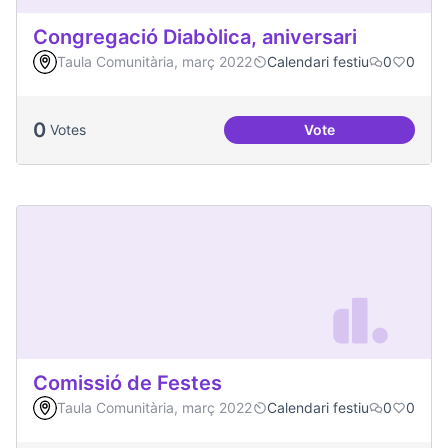
Congregació Diabòlica, aniversari
Taula Comunitària, març 2022
Calendari festiu
0
0
0
Votes
Vote
Congregació Diabòl
Comissió de Festes
Taula Comunitària, març 2022
Calendari festiu
0
0