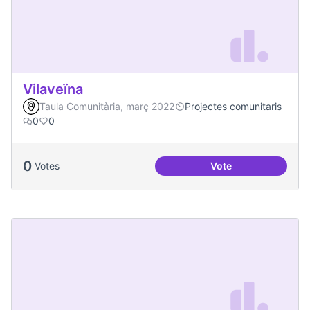
Vilaveïna
Taula Comunitària, març 2022
Projectes comunitaris
0
0
0
Votes
Vote
Vilaveïna