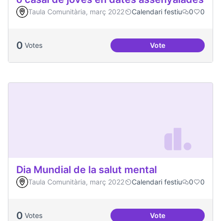
Taula Comunitària, març 2022
Calendari festiu
0
0
0
Votes
Vote
Dinàmiques partici
Dia Mundial de la salut mental
Taula Comunitària, març 2022
Calendari festiu
0
0
0
Votes
Vote
Dia Mundial de la s