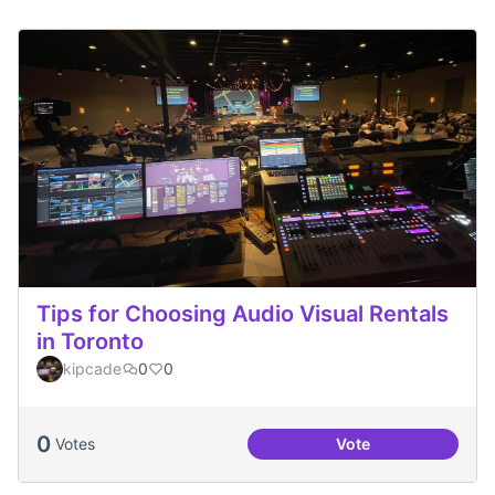
Tips for Choosing Audio Visual Rentals
in Toronto
kipcade
0
0
0
Votes
Vote
Tips for Choosing 