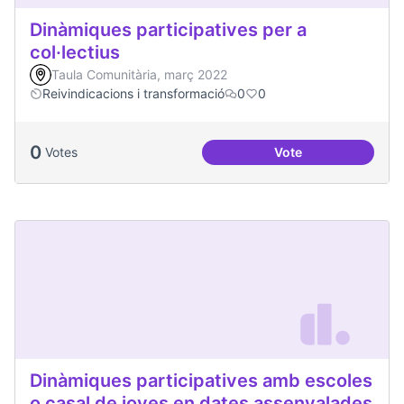
Dinàmiques participatives per a
col·lectius
Taula Comunitària, març 2022
Reivindicacions i transformació
0
0
0
Votes
Vote
Dinàmiques particip
Dinàmiques participatives amb escoles
o casal de joves en dates assenyalades