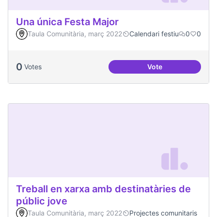
Una única Festa Major
Taula Comunitària, març 2022
Calendari festiu
0
0
0
Votes
Vote
Una única Festa Ma
Treball en xarxa amb destinatàries de
públic jove
Taula Comunitària, març 2022
Projectes comunitaris