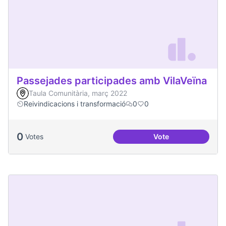
Passejades participades amb VilaVeïna
Taula Comunitària, març 2022
Reivindicacions i transformació
0
0
0
Votes
Vote
Passejades partici