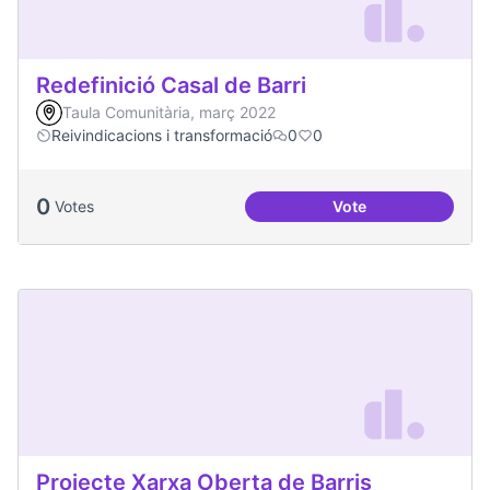
Redefinició Casal de Barri
Taula Comunitària, març 2022
Reivindicacions i transformació
0
0
0
Votes
Vote
Redefinició Casal d
Projecte Xarxa Oberta de Barris