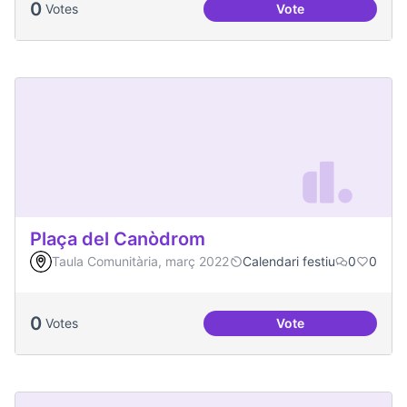
0
Votes
Vote
Podcast Radio Com
Plaça del Canòdrom
Taula Comunitària, març 2022
Calendari festiu
0
0
0
Votes
Vote
Plaça del Canòdro