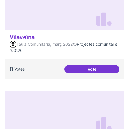
Vilaveïna
Taula Comunitària, març 2022
Projectes comunitaris
0
0
0
Votes
Vote
Vilaveïna