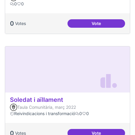
0
0
0
Votes
Vote
Treball en xarxa am
Soledat i aïllament
Taula Comunitària, març 2022
Reivindicacions i transformació
0
0
0
Votes
Vote