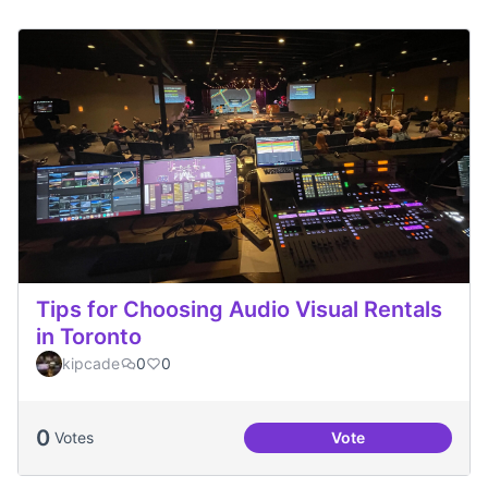
Tips for Choosing Audio Visual Rentals
in Toronto
kipcade
0
0
0
Votes
Vote
Tips for Choosing 