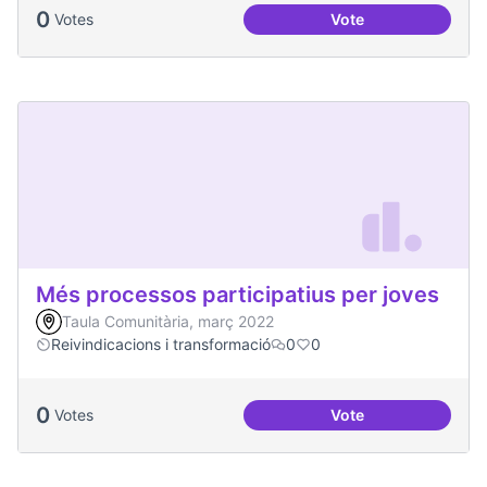
0
Votes
Vote
Més voluntariat
Més processos participatius per joves
Taula Comunitària, març 2022
Reivindicacions i transformació
0
0
0
Votes
Vote
Més processos part