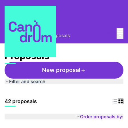
Mai
Log in
Main
Taula Comunitària
/
Proposals
Proposals
New proposal
Filter and search
42 proposals
Order proposals by: