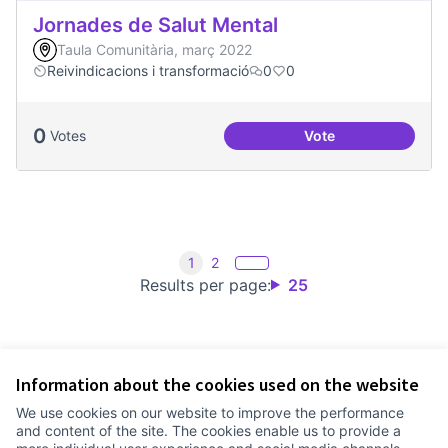
Jornades de Salut Mental
Taula Comunitària, març 2022
Reivindicacions i transformació
0
0
0
Votes
Vote
Jornades de Salut 
1
2
Results per page:
25
Information about the cookies used on the website
Terms of Service
We use cookies on our website to improve the performance
Cookie settings
and content of the site. The cookies enable us to provide a
Comunitat Canòdrom at Facebook
(External link)
Comunitat Canòdrom at Instagram
(External link)
Comunitat Canòdrom at YouTube
(External link)
English