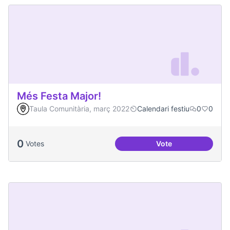
Més Festa Major!
Taula Comunitària, març 2022
Calendari festiu
0
0
0
Votes
Vote
Més Festa Major!