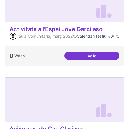
Activitats a l'Espai Jove Garcilaso
Taula Comunitària, març 2022
Calendari festiu
0
0
0
Votes
Vote
Activitats a l'Espa
Aniversari de Can Clariana