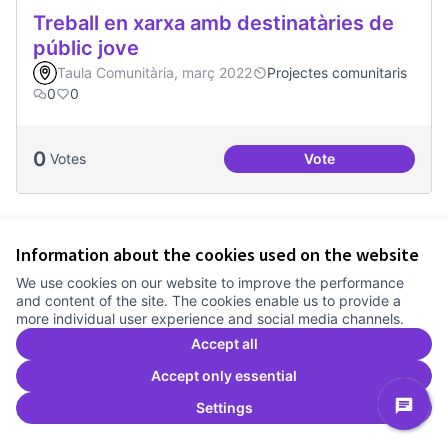
Treball en xarxa amb destinatàries de
públic jove
Taula Comunitària, març 2022
Projectes comunitaris
0
0
0
Votes
Vote
Treball en xarxa am
Information about the cookies used on the website
We use cookies on our website to improve the performance
and content of the site. The cookies enable us to provide a
more individual user experience and social media channels.
Accept all
Accept only essential
Settings
Una única Festa Major
Taula Comunitària, març 2022
Calendari festiu
0
0