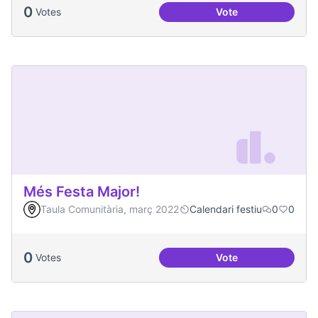
0
Votes
Vote
Malestar emocional
Més Festa Major!
Taula Comunitària, març 2022
Calendari festiu
0
0
0
Votes
Vote
Més Festa Major!