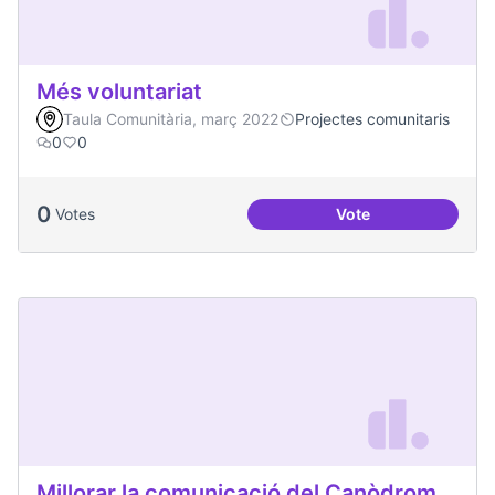
Més voluntariat
Taula Comunitària, març 2022
Projectes comunitaris
0
0
0
Votes
Vote
Més voluntariat
Millorar la comunicació del Canòdrom