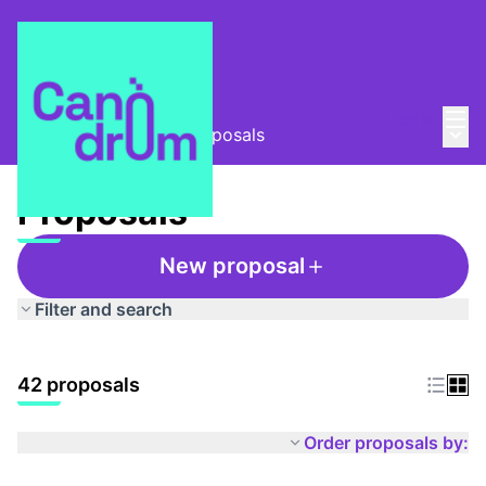
Mai
Log in
Main
Taula Comunitària
/
Proposals
Proposals
New proposal
Filter and search
42 proposals
Order proposals by: