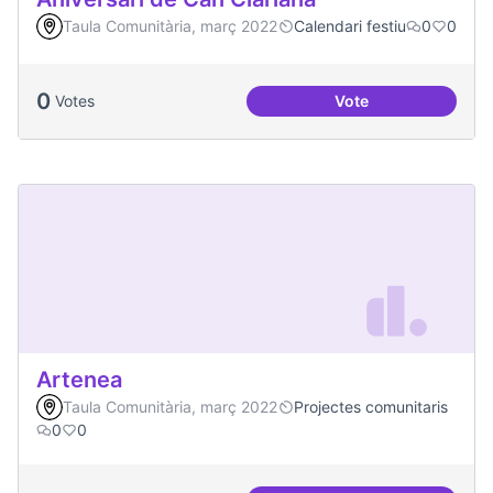
Taula Comunitària, març 2022
Calendari festiu
0
0
0
Votes
Vote
Aniversari de Can 
Artenea
Taula Comunitària, març 2022
Projectes comunitaris
0
0