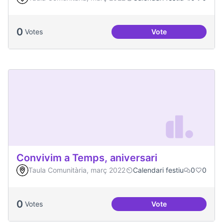
0
Votes
Vote
Congregació Diabòl
Convivim a Temps, aniversari
Taula Comunitària, març 2022
Calendari festiu
0
0
0
Votes
Vote
Convivim a Temps, 