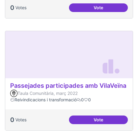
0
Votes
Vote
Oci per a la gent jo
Passejades participades amb VilaVeïna
Taula Comunitària, març 2022
Reivindicacions i transformació
0
0
0
Votes
Vote
Passejades partici