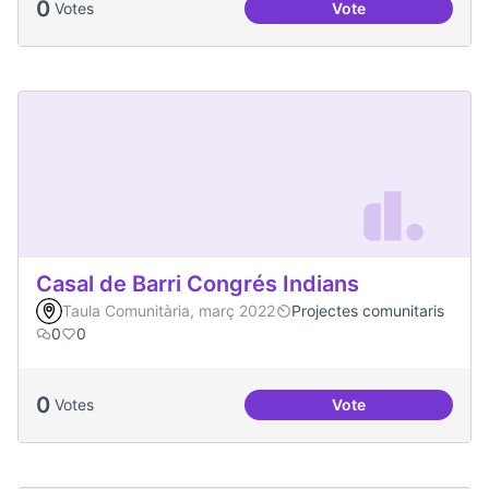
0
Votes
Vote
Artenea
Casal de Barri Congrés Indians
Taula Comunitària, març 2022
Projectes comunitaris
0
0
0
Votes
Vote
Casal de Barri Con