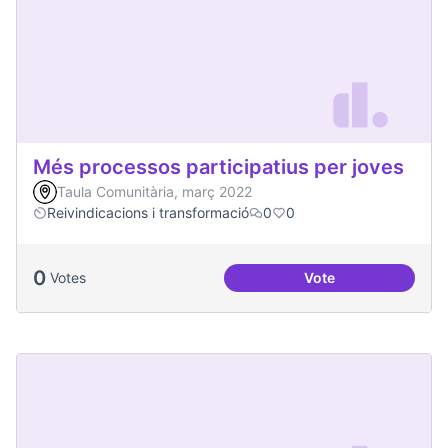
Més processos participatius per joves
Taula Comunitària, març 2022
Reivindicacions i transformació
0
0
0
Votes
Vote
Més processos part