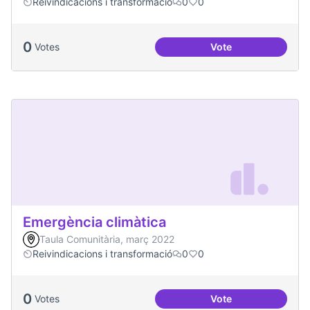
Reivindicacions i transformació
0
0
0
Votes
Vote
Dinàmiques particip
Emergència climàtica
Taula Comunitària, març 2022
Reivindicacions i transformació
0
0
0
Votes
Vote
Emergència climàt