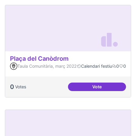
Plaça del Canòdrom
Taula Comunitària, març 2022
Calendari festiu
0
0
0
Votes
Vote
Plaça del Canòdro