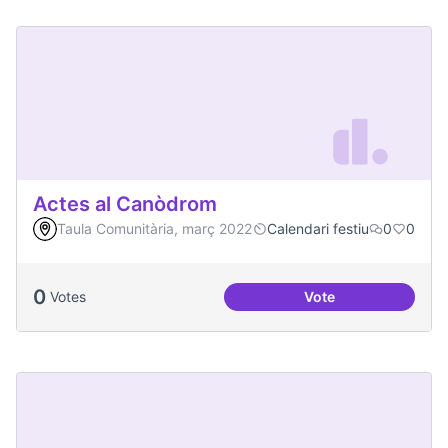
Actes al Canòdrom
Taula Comunitària, març 2022
Calendari festiu
0
0
0
Votes
Vote
Actes al Canòdrom