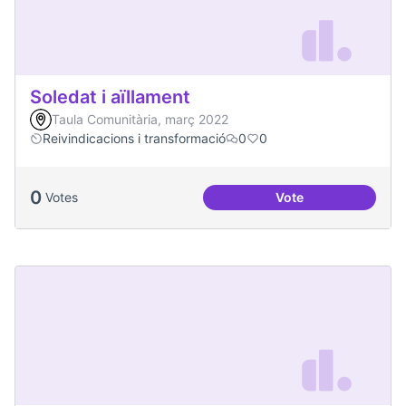
Soledat i aïllament
Taula Comunitària, març 2022
Reivindicacions i transformació
0
0
0
Votes
Vote
Soledat i aïllament