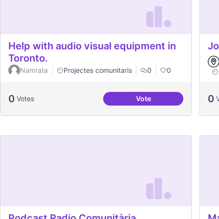
Help with audio visual equipment in
Jo
Toronto.
Namrata
Projectes comunitaris
0
0
0
0
Votes
Vote
Help with audio visual
Podcast Radio Comunitària
Ma