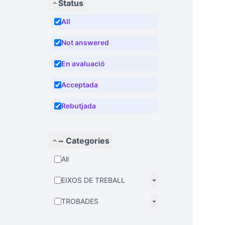
Status
All
Not answered
En avaluació
Acceptada
Rebutjada
~ Categories
All
EIXOS DE TREBALL
TROBADES