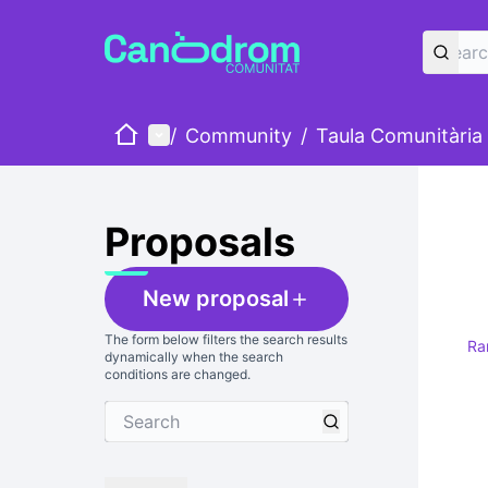
Home
Main menu
/
Community
/
Taula Comunitària
Proposals
New proposal
The form below filters the search results
Ra
dynamically when the search
conditions are changed.