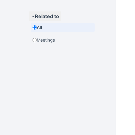
Related to
All
Meetings