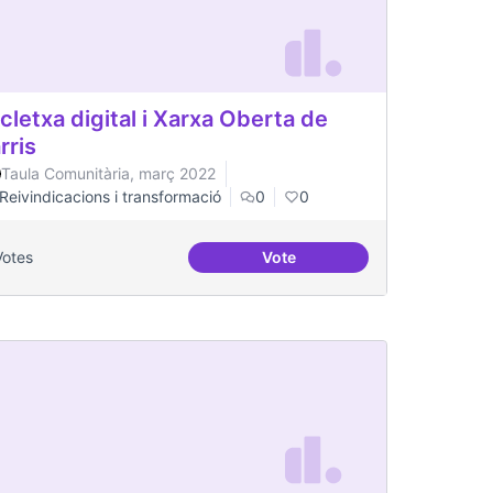
cletxa digital i Xarxa Oberta de
rris
Taula Comunitària, març 2022
Reivindicacions i transformació
0
0
Votes
Vote
es per a col·lectius
Escletxa digital i Xarxa Obert