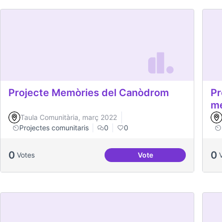
Projecte Memòries del Canòdrom
Pr
me
Taula Comunitària, març 2022
Projectes comunitaris
0
0
0
0
Votes
Vote
Projecte Memòries de