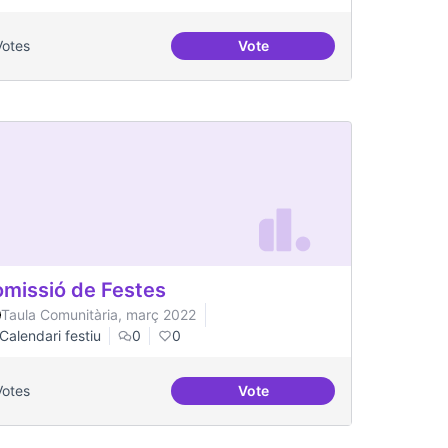
Votes
Vote
stinatàries de públic jove
Una única Festa Major
missió de Festes
Taula Comunitària, març 2022
Calendari festiu
0
0
Votes
Vote
Comissió de Festes