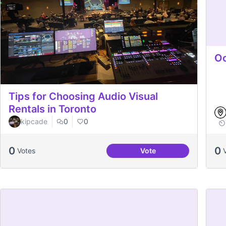
Oc
Tips for Choosing Audio Visual
Rentals in Toronto
kipcade
0
0
0
0
Votes
Vote
Tips for Choosing Audi