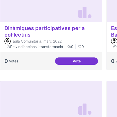
Dinàmiques participatives per a
Es
col·lectius
Ba
Taula Comunitària, març 2022
Reivindicacions i transformació
0
0
0
0
Votes
Vote
Dinàmiques participativ