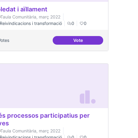
ledat i aïllament
Taula Comunitària, març 2022
Reivindicacions i transformació
0
0
Votes
Vote
t gran
Soledat i aïllament
s processos participatius per
ves
Taula Comunitària, març 2022
Reivindicacions i transformació
0
0