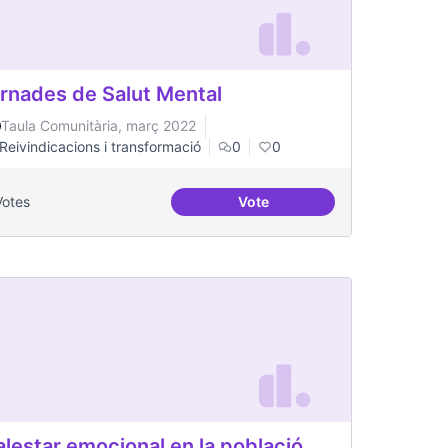
rnades de Salut Mental
Taula Comunitària, març 2022
Reivindicacions i transformació
0
0
Votes
Vote
 equipment in Toronto.
Jornades de Salut Mental
lestar emocional en la població