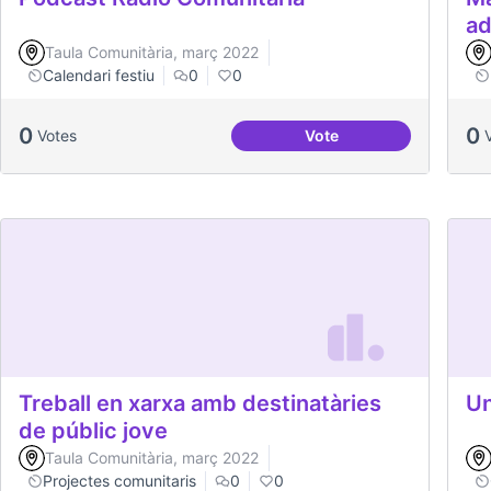
ad
Taula Comunitària, març 2022
Calendari festiu
0
0
0
0
Votes
Vote
Podcast Radio Comunit
Treball en xarxa amb destinatàries
Un
de públic jove
Taula Comunitària, març 2022
Projectes comunitaris
0
0