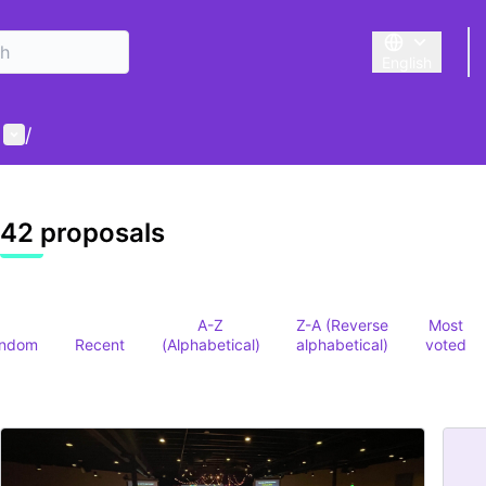
English
Triar la llengu
User menu
/
42 proposals
A-Z
Z-A (Reverse
Most
ndom
Recent
(Alphabetical)
alphabetical)
voted