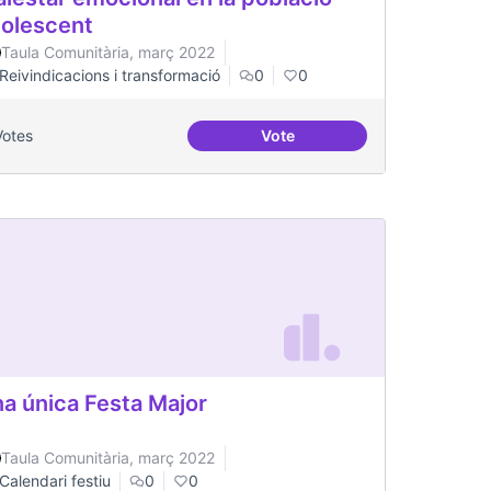
olescent
Taula Comunitària, març 2022
Reivindicacions i transformació
0
0
Votes
Vote
ària
Malestar emocional en la po
a única Festa Major
Taula Comunitària, març 2022
Calendari festiu
0
0