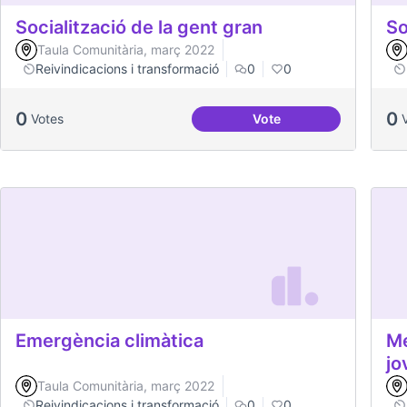
Socialització de la gent gran
So
Taula Comunitària, març 2022
Reivindicacions i transformació
0
0
0
0
Votes
Vote
Socialització de la gen
Emergència climàtica
Mé
jo
Taula Comunitària, març 2022
Reivindicacions i transformació
0
0