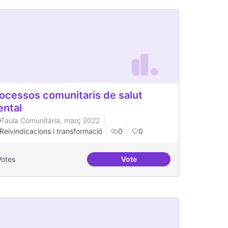
ocessos comunitaris de salut
ntal
Taula Comunitària, març 2022
Reivindicacions i transformació
0
0
Votes
Vote
l Canòdrom
Processos comunitaris de sa