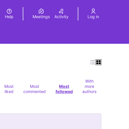
Help
Meetings
Activity
Log in
a
Elegir el idioma
Choose language
With
Most
Most
Most
more
liked
commented
followed
authors