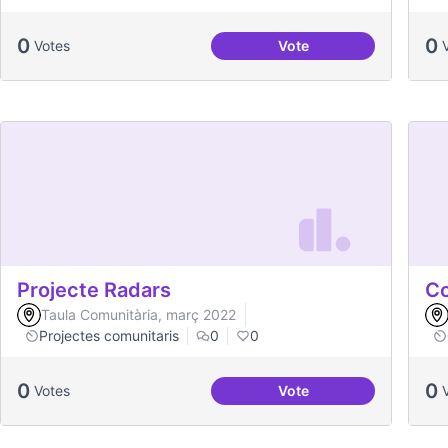
0
0
Votes
Vote
Treball en xarxa amb de
Projecte Radars
Co
Taula Comunitària, març 2022
Projectes comunitaris
0
0
0
0
Votes
Vote
Projecte Radars