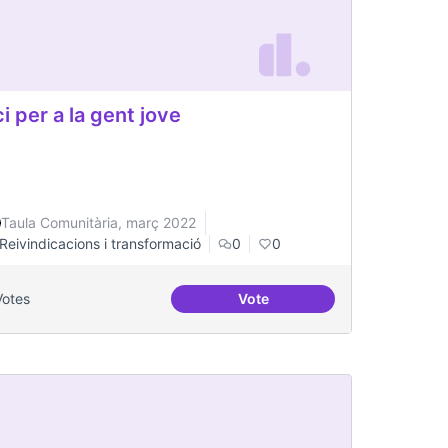
i per a la gent jove
Taula Comunitària, març 2022
Reivindicacions i transformació
0
0
Votes
Vote
o Visual Rentals in Toronto
Oci per a la gent jove