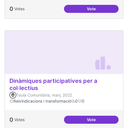
0
Votes
Vote
Processos comunita
Dinàmiques participatives per a
col·lectius
Taula Comunitària, març 2022
Reivindicacions i transformació
0
0
0
Votes
Vote
Dinàmiques particip