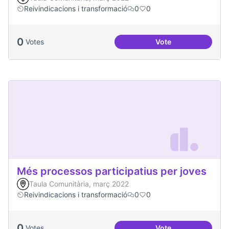
Reivindicacions i transformació
0
0
0
Votes
Vote
Emergència climàt
Més processos participatius per joves
Taula Comunitària, març 2022
Reivindicacions i transformació
0
0
0
Votes
Vote