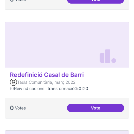
Més processos part
Redefinició Casal de Barri
Taula Comunitària, març 2022
Reivindicacions i transformació
0
0
0
Votes
Vote
Redefinició Casal d