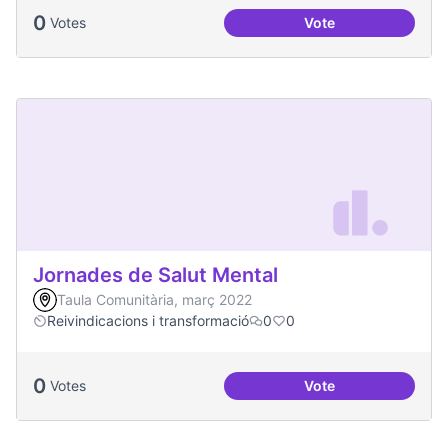
0
Votes
Vote
Una única Festa Ma
Jornades de Salut Mental
Taula Comunitària, març 2022
Reivindicacions i transformació
0
0
0
Votes
Vote
Jornades de Salut 