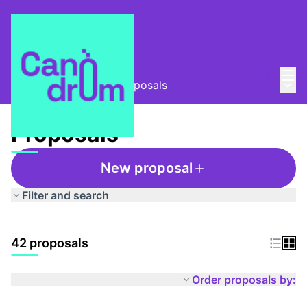
Mai
Log in
Main
Taula Comunitària
/
Proposals
Proposals
New proposal
Filter and search
42 proposals
Order proposals by: