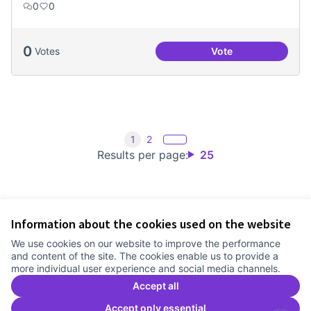
0
0
0
Votes
Vote
Treball en xarxa am
1
2
Results per page:
25
Information about the cookies used on the website
Terms of Service
We use cookies on our website to improve the performance
Cookie settings
and content of the site. The cookies enable us to provide a
Comunitat Canòdrom at Facebook
(External link)
Comunitat Canòdrom at Instagram
(External link)
Comunitat Canòdrom at YouTube
(External link)
English
more individual user experience and social media channels.
Triar la llengua
Elegir el idioma
Choose language
Accept all
Accept only essential