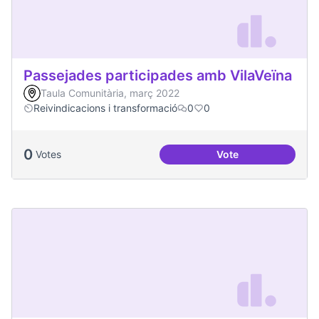
Passejades participades amb VilaVeïna
Taula Comunitària, març 2022
Reivindicacions i transformació
0
0
0
Votes
Vote
Passejades partici