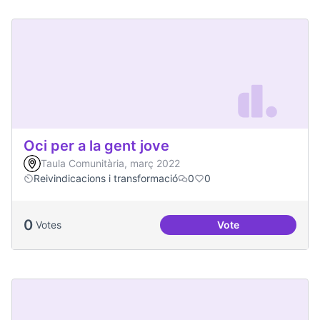
Oci per a la gent jove
Taula Comunitària, març 2022
Reivindicacions i transformació
0
0
0
Votes
Vote
Oci per a la gent jo