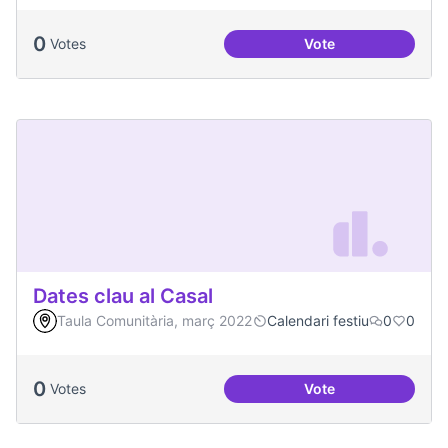
0
Votes
Vote
Festa de la Intercul
Dates clau al Casal
Taula Comunitària, març 2022
Calendari festiu
0
0
0
Votes
Vote
Dates clau al Casal