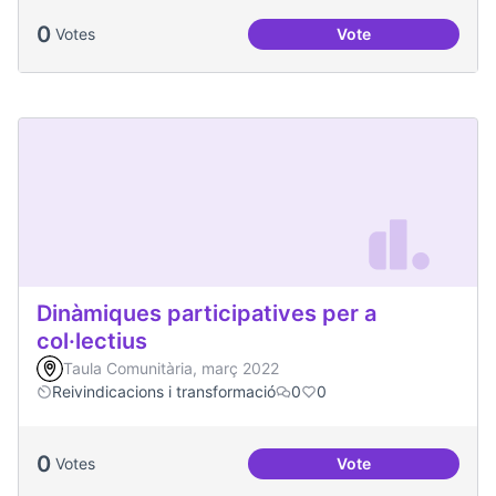
0
Votes
Vote
Processos comunita
Dinàmiques participatives per a
col·lectius
Taula Comunitària, març 2022
Reivindicacions i transformació
0
0
0
Votes
Vote
Dinàmiques particip