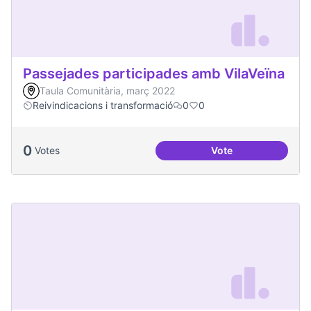
Passejades participades amb VilaVeïna
Taula Comunitària, març 2022
Reivindicacions i transformació
0
0
0
Votes
Vote
Passejades partici