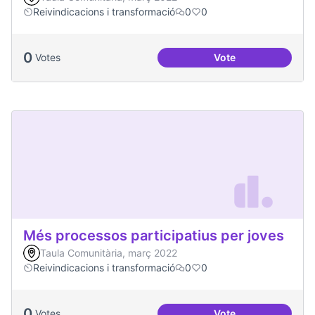
Reivindicacions i transformació
0
0
0
Votes
Vote
Emergència climàt
Més processos participatius per joves
Taula Comunitària, març 2022
Reivindicacions i transformació
0
0
0
Votes
Vote