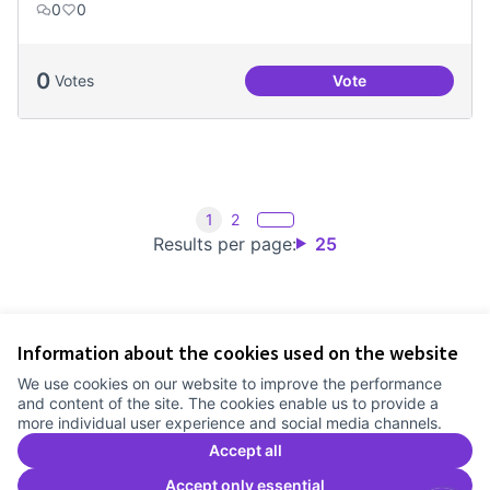
0
0
0
Votes
Vote
Treball en xarxa am
1
2
Results per page:
25
Information about the cookies used on the website
Terms of Service
We use cookies on our website to improve the performance
Cookie settings
and content of the site. The cookies enable us to provide a
Comunitat Canòdrom at Facebook
(External link)
Comunitat Canòdrom at Instagram
(External link)
Comunitat Canòdrom at YouTube
(External link)
English
more individual user experience and social media channels.
Triar la llengua
Elegir el idioma
Choose language
Accept all
Accept only essential