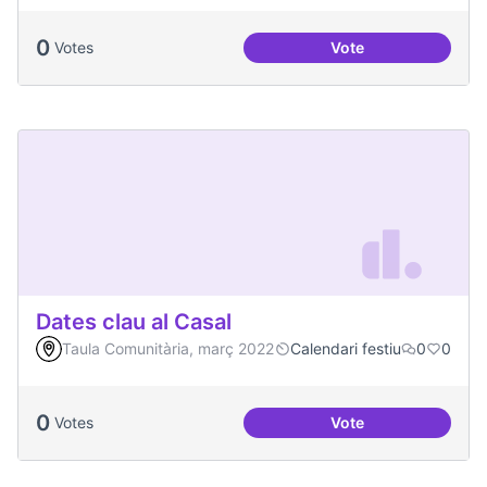
0
Votes
Vote
Festa de la Intercul
Dates clau al Casal
Taula Comunitària, març 2022
Calendari festiu
0
0
0
Votes
Vote
Dates clau al Casal