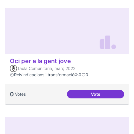
Oci per a la gent jove
Taula Comunitària, març 2022
Reivindicacions i transformació
0
0
0
Votes
Vote
Oci per a la gent jo