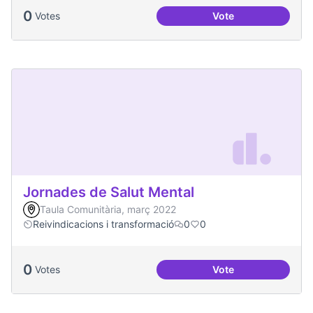
0
Votes
Vote
Una única Festa Ma
Jornades de Salut Mental
Taula Comunitària, març 2022
Reivindicacions i transformació
0
0
0
Votes
Vote
Jornades de Salut 