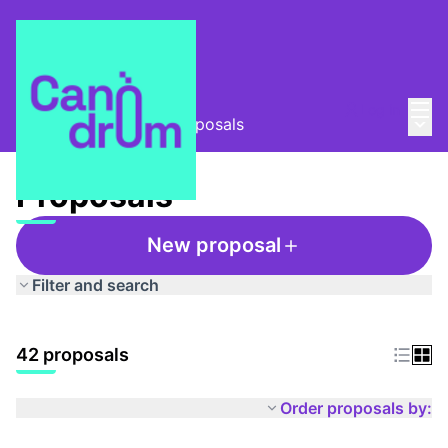
Mai
Log in
Main
Taula Comunitària
/
Proposals
Proposals
New proposal
Filter and search
42 proposals
Order proposals by: