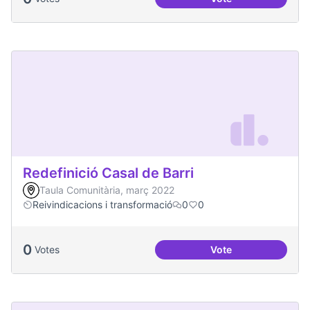
Més processos part
Redefinició Casal de Barri
Taula Comunitària, març 2022
Reivindicacions i transformació
0
0
0
Votes
Vote
Redefinició Casal d